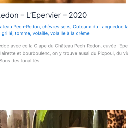
edon – L’Epervier – 2020
ateau Pech-Redon
,
chèvres secs
,
Coteaux du Languedoc l
grillé
,
tomme
,
volaille
,
volaille à la crème
doc avec ce la Clape du Château Pech-Redon, cuvée l’Epervi
irette et bourboulenc, on y trouve aussi du Picpoul, du vio
 Sous des tonalités