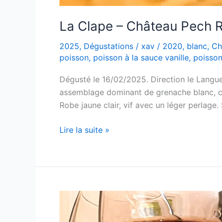
La Clape – Château Pech R
2025
,
Dégustations
/
xav
/
2020
,
blanc
,
Ch
poisson
,
poisson à la sauce vanille
,
poisson 
Dégusté le 16/02/2025. Direction le Langue
assemblage dominant de grenache blanc, cla
Robe jaune clair, vif avec un léger perlage.
La
Lire la suite »
Clape
–
Château
Pech
Redon
–
L’Epervier