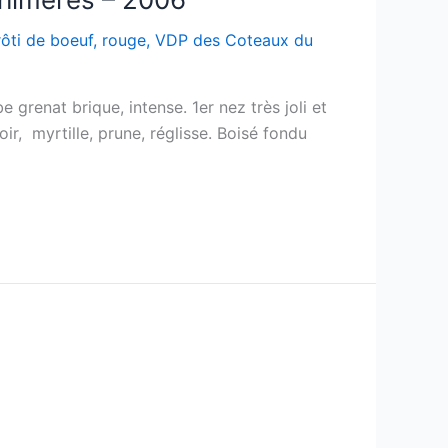
rôti de boeuf
,
rouge
,
VDP des Coteaux du
renat brique, intense. 1er nez très joli et
r, myrtille, prune, réglisse. Boisé fondu