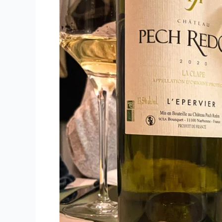
Mas
des
Chimères
–
2006