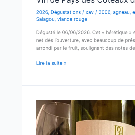
2026
,
Dégustations
/
xav
/
2006
,
agneau
,
e
Salagou
,
viande rouge
Dégusté le 06/06/2026. Cet « hérétique » e
net dès l’ouverture, avec beaucoup de prése
arrondi par le fruit, soulignant des notes de 
Vin
Lire la suite »
de
Pays
des
Coteaux
du
Salagou
–
L’Hérétique
–