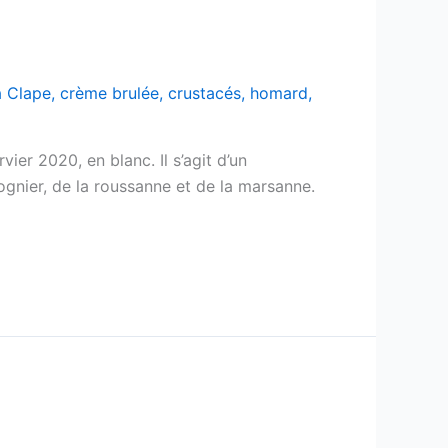
a Clape
,
crème brulée
,
crustacés
,
homard
,
er 2020, en blanc. Il s’agit d’un
gnier, de la roussanne et de la marsanne.