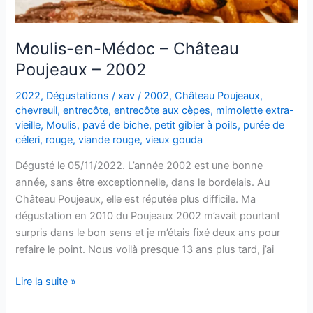
Moulis-en-Médoc – Château
Poujeaux – 2002
2022
,
Dégustations
/
xav
/
2002
,
Château Poujeaux
,
chevreuil
,
entrecôte
,
entrecôte aux cèpes
,
mimolette extra-
vieille
,
Moulis
,
pavé de biche
,
petit gibier à poils
,
purée de
céleri
,
rouge
,
viande rouge
,
vieux gouda
Dégusté le 05/11/2022. L’année 2002 est une bonne
année, sans être exceptionnelle, dans le bordelais. Au
Château Poujeaux, elle est réputée plus difficile. Ma
dégustation en 2010 du Poujeaux 2002 m’avait pourtant
surpris dans le bon sens et je m’étais fixé deux ans pour
refaire le point. Nous voilà presque 13 ans plus tard, j’ai
Moulis-
Lire la suite »
en-