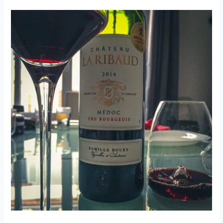
Py
–
Les
Vielles
Vignes
du
Père
Martin
–
2018
–
Jean-
Michel
Dupré