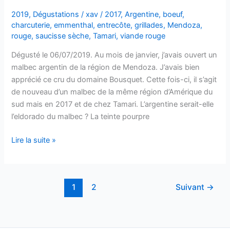
2019
,
Dégustations
/
xav
/
2017
,
Argentine
,
boeuf
,
charcuterie
,
emmenthal
,
entrecôte
,
grillades
,
Mendoza
,
rouge
,
saucisse sèche
,
Tamari
,
viande rouge
Dégusté le 06/07/2019. Au mois de janvier, j’avais ouvert un
malbec argentin de la région de Mendoza. J’avais bien
apprécié ce cru du domaine Bousquet. Cette fois-ci, il s’agit
de nouveau d’un malbec de la même région d’Amérique du
sud mais en 2017 et de chez Tamari. L’argentine serait-elle
l’eldorado du malbec ? La teinte pourpre
Mendoza
Lire la suite »
–
La
Finca
1
2
Suivant
→
–
Malbec
–
2017