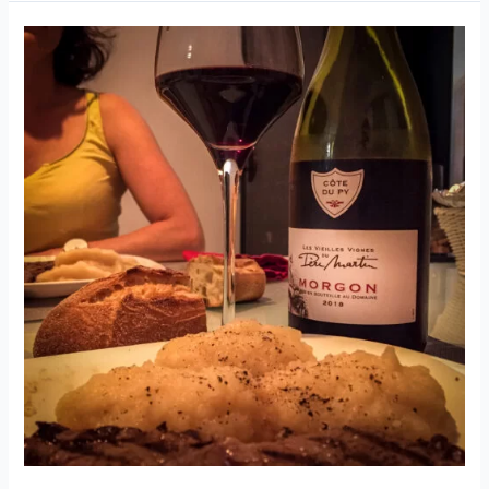
Médoc
–
Château
Poujeaux
–
2002