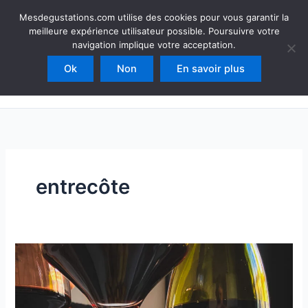
Aller
Mesdegustations
Mesdegustations.com utilise des cookies pour vous garantir la
au
meilleure expérience utilisateur possible. Poursuivre votre
Dégustations, accords & autour du vin
contenu
navigation implique votre acceptation.
Ok
Non
En savoir plus
Rechercher
entrecôte