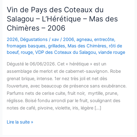
Vin de Pays des Coteaux du
Salagou – L’Hérétique – Mas des
Chimères – 2006
2026
,
Dégustations
/
xav
/
2006
,
agneau
,
entrecôte
,
fromages basques
,
grillades
,
Mas des Chimères
,
rôti de
boeuf
,
rouge
,
VDP des Coteaux du Salagou
,
viande rouge
Dégusté le 06/06/2026. Cet « hérétique » est un
assemblage de merlot et de cabernet-sauvignon. Robe
grenat brique, intense. 1er nez très joli et net dès
l’ouverture, avec beaucoup de présence sans exubérance.
Parfums nets de cerise cuite, fruit noir, myrtille, prune,
réglisse. Boisé fondu arrondi par le fruit, soulignant des
notes de café, pivoine, violette, iris, légère […]
Vin
Lire la suite »
de
Pays