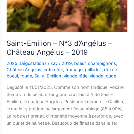
Saint-Emilion – N°3 d’Angélus –
Château Angélus – 2019
2025
,
Dégustations
/
xav
/
2019
,
boeuf
,
champignons
,
Château Angelus
,
entrecôte
,
fromage
,
grillades
,
rôti de
boeuf
,
rouge
,
Saint-Emilion
,
viande rôtie
,
viande rouge
Dégusté le 11/01/2025. Comme son nom l’indique, voici le
3ème vin du célèbre 1er grand cru classé A de Saint-
Emilion, le château Angélus. Positionné derrière le Carillon,
le merlot y prédomine largement l’assemblage (85 à 90%).
La robe est grenat, d’intensité moyenne à profonde, avec
un ourlet de jeunesse. Beaucoup de finesse dans le 1er