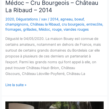
Médoc – Cru Bourgeois – Château
La Ribaud – 2014
2020
,
Dégustations
/
xav
/
2014
,
agneau
,
boeuf
,
champignons
,
Château la Ribaud
,
cru bourgeois
,
entrecôte
,
fromages
,
grillades
,
Médoc
,
rouge
,
viandes rouges
Dégusté le 04/05/2020. La maison Bouey est connue de
certains amateurs, notamment en dehors de France, mais
surtout de certains grands domaines du Bordelais car elle
propose à plusieurs de ces derniers un partenariat à
l’export. Parmi les grands noms qui font appel à elle, on
peut trouver Château Haut-Brion, Château
Giscours, Château Léoville-Poyferré, Château La
Médoc
Lire la suite »
–
Cru
Bourgeois
–