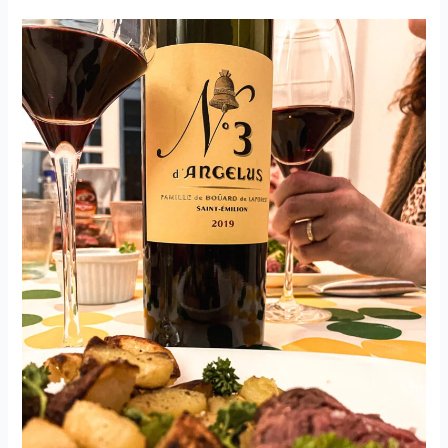
des
Coteaux
du
Salagou
–
L’Hérétique
–
Mas
des
Chimères
–
2006