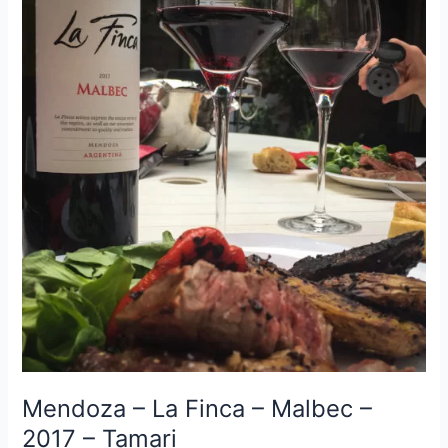
Château
La
Ribaud
–
2014
Mendoza – La Finca – Malbec –
2017 – Tamari