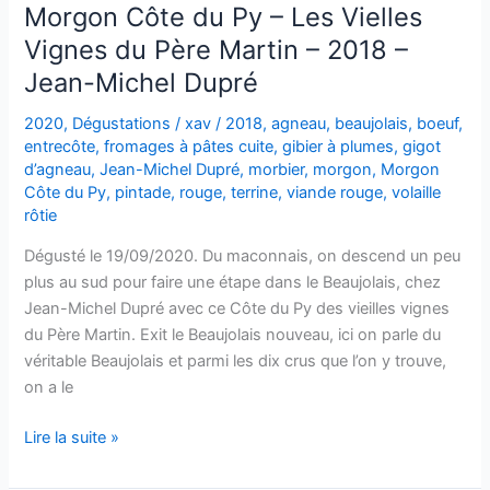
Morgon Côte du Py – Les Vielles
Vignes du Père Martin – 2018 –
Jean-Michel Dupré
2020
,
Dégustations
/
xav
/
2018
,
agneau
,
beaujolais
,
boeuf
,
entrecôte
,
fromages à pâtes cuite
,
gibier à plumes
,
gigot
d’agneau
,
Jean-Michel Dupré
,
morbier
,
morgon
,
Morgon
Côte du Py
,
pintade
,
rouge
,
terrine
,
viande rouge
,
volaille
rôtie
Dégusté le 19/09/2020. Du maconnais, on descend un peu
plus au sud pour faire une étape dans le Beaujolais, chez
Jean-Michel Dupré avec ce Côte du Py des vieilles vignes
du Père Martin. Exit le Beaujolais nouveau, ici on parle du
véritable Beaujolais et parmi les dix crus que l’on y trouve,
on a le
Morgon
Lire la suite »
Côte
du