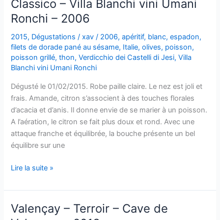
Classico – Villa Blanchi vini Umani
Petit
Ronchi – 2006
Xavier
–
2015
,
Dégustations
/
xav
/
2006
,
apéritif
,
blanc
,
espadon
,
Xavier
filets de dorade pané au sésame
,
Italie
,
olives
,
poisson
,
Vignon
poisson grillé
,
thon
,
Verdicchio dei Castelli di Jesi
,
Villa
Blanchi vini Umani Ronchi
Dégusté le 01/02/2015. Robe paille claire. Le nez est joli et
frais. Amande, citron s’associent à des touches florales
d’acacia et d’anis. Il donne envie de se marier à un poisson.
A l’aération, le citron se fait plus doux et rond. Avec une
attaque franche et équilibrée, la bouche présente un bel
équilibre sur une
Verdicchio
Lire la suite »
dei
Castelli
di
Valençay – Terroir – Cave de
Jesi