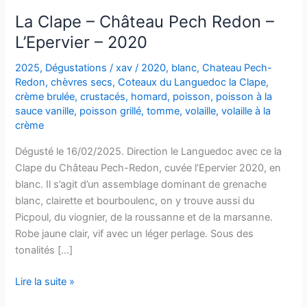
La Clape – Château Pech Redon –
L’Epervier – 2020
2025
,
Dégustations
/
xav
/
2020
,
blanc
,
Chateau Pech-
Redon
,
chèvres secs
,
Coteaux du Languedoc la Clape
,
crème brulée
,
crustacés
,
homard
,
poisson
,
poisson à la
sauce vanille
,
poisson grillé
,
tomme
,
volaille
,
volaille à la
crème
Dégusté le 16/02/2025. Direction le Languedoc avec ce la
Clape du Château Pech-Redon, cuvée l’Epervier 2020, en
blanc. Il s’agit d’un assemblage dominant de grenache
blanc, clairette et bourboulenc, on y trouve aussi du
Picpoul, du viognier, de la roussanne et de la marsanne.
Robe jaune clair, vif avec un léger perlage. Sous des
tonalités […]
La
Lire la suite »
Clape