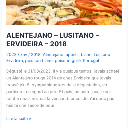
ALENTEJANO – LUSITANO –
ERVIDEIRA – 2018
2023
/
xav
/
2018
,
Alentejano
,
apéritif
,
blanc
,
Lusitano
Ervideira
,
poisson blanc
,
poisson grillé
,
Portugal
Dégusté le 31/03/2023. Il y a quelque temps, j’avais acheté
un Alentejano rouge 2014 de chez Ervideira que j’avais
trouvé plutôt sympathique lors de la dégustation, en
particulier eu égard au prix. Et puis, un autre jour, je suis
tombé nez à nez sur la version branco. Je n’ai donc pas
hésité une seconde pour
ALENTEJANO
Lire la suite »
–