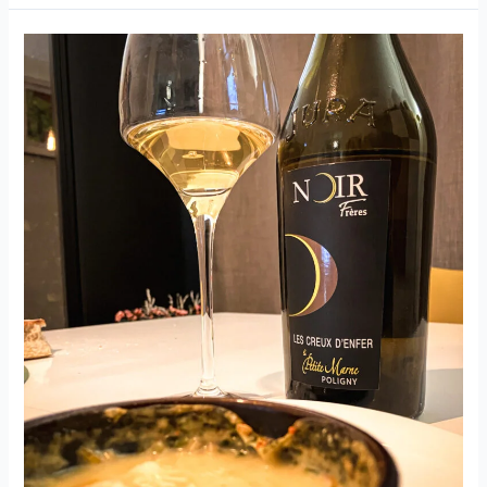
–
Château
Pech
Redon
–
L’Epervier
–
2020