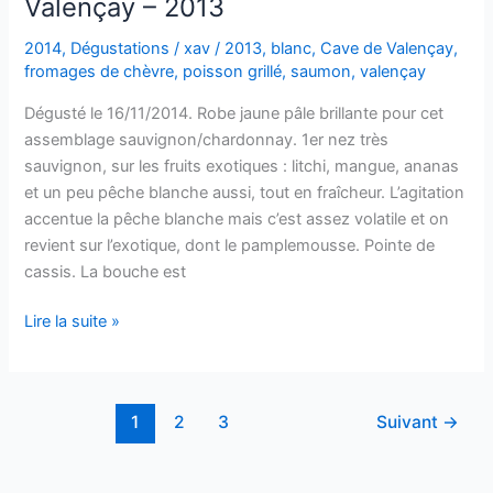
Valençay – 2013
–
Classico
2014
,
Dégustations
/
xav
/
2013
,
blanc
,
Cave de Valençay
,
–
fromages de chèvre
,
poisson grillé
,
saumon
,
valençay
Villa
Dégusté le 16/11/2014. Robe jaune pâle brillante pour cet
Blanchi
assemblage sauvignon/chardonnay. 1er nez très
vini
sauvignon, sur les fruits exotiques : litchi, mangue, ananas
Umani
et un peu pêche blanche aussi, tout en fraîcheur. L’agitation
Ronchi
accentue la pêche blanche mais c’est assez volatile et on
–
revient sur l’exotique, dont le pamplemousse. Pointe de
2006
cassis. La bouche est
Valençay
Lire la suite »
–
Terroir
–
1
2
3
Suivant
→
Cave
de
Valençay