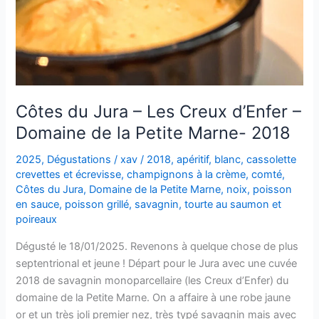
Côtes du Jura – Les Creux d’Enfer –
Domaine de la Petite Marne- 2018
2025
,
Dégustations
/
xav
/
2018
,
apéritif
,
blanc
,
cassolette
crevettes et écrevisse
,
champignons à la crème
,
comté
,
Côtes du Jura
,
Domaine de la Petite Marne
,
noix
,
poisson
en sauce
,
poisson grillé
,
savagnin
,
tourte au saumon et
poireaux
Dégusté le 18/01/2025. Revenons à quelque chose de plus
septentrional et jeune ! Départ pour le Jura avec une cuvée
2018 de savagnin monoparcellaire (les Creux d’Enfer) du
domaine de la Petite Marne. On a affaire à une robe jaune
or et un très joli premier nez, très typé savagnin mais avec