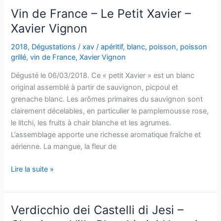
Vin de France – Le Petit Xavier –
Xavier Vignon
2018
,
Dégustations
/
xav
/
apéritif
,
blanc
,
poisson
,
poisson
grillé
,
vin de France
,
Xavier Vignon
Dégusté le 06/03/2018. Ce « petit Xavier » est un blanc
original assemblé à partir de sauvignon, picpoul et
grenache blanc. Les arômes primaires du sauvignon sont
clairement décelables, en particulier le pamplemousse rose,
le litchi, les fruits à chair blanche et les agrumes.
L’assemblage apporte une richesse aromatique fraîche et
aérienne. La mangue, la fleur de
Vin
Lire la suite »
de
France
–
Verdicchio dei Castelli di Jesi –
Le