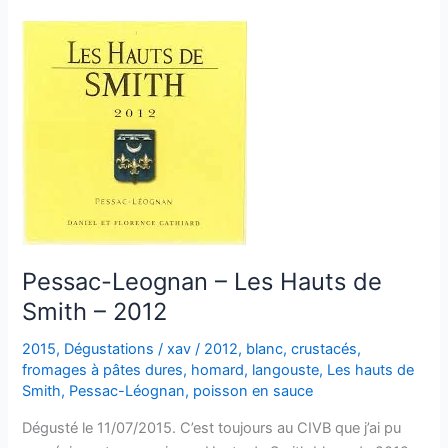
–
Château
Bouscaut
–
2005
Pessac-Leognan – Les Hauts de
Smith – 2012
2015
,
Dégustations
/
xav
/
2012
,
blanc
,
crustacés
,
fromages à pâtes dures
,
homard
,
langouste
,
Les hauts de
Smith
,
Pessac-Léognan
,
poisson en sauce
Dégusté le 11/07/2015. C’est toujours au CIVB que j’ai pu