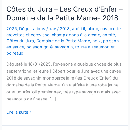
Côtes du Jura – Les Creux d’Enfer –
Domaine de la Petite Marne- 2018
2025
,
Dégustations
/
xav
/
2018
,
apéritif
,
blanc
,
cassolette
crevettes et écrevisse
,
champignons à la crème
,
comté
,
Côtes du Jura
,
Domaine de la Petite Marne
,
noix
,
poisson
en sauce
,
poisson grillé
,
savagnin
,
tourte au saumon et
poireaux
Dégusté le 18/01/2025. Revenons à quelque chose de plus
septentrional et jeune ! Départ pour le Jura avec une cuvée
2018 de savagnin monoparcellaire (les Creux d’Enfer) du
domaine de la Petite Marne. On a affaire à une robe jaune
or et un très joli premier nez, très typé savagnin mais avec
beaucoup de finesse. […]
Côtes
Lire la suite »
du
Jura