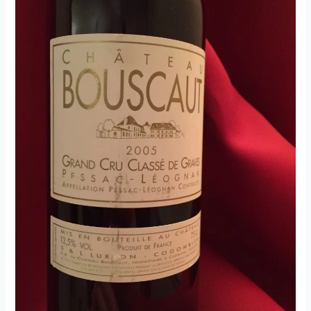
–
2012
–
Domaine
Goisot