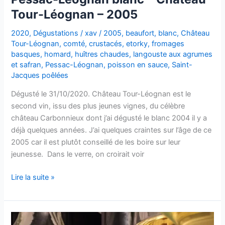
Tour-Léognan – 2005
2020
,
Dégustations
/
xav
/
2005
,
beaufort
,
blanc
,
Château
Tour-Léognan
,
comté
,
crustacés
,
etorky
,
fromages
basques
,
homard
,
huîtres chaudes
,
langouste aux agrumes
et safran
,
Pessac-Léognan
,
poisson en sauce
,
Saint-
Jacques poêlées
Dégusté le 31/10/2020. Château Tour-Léognan est le
second vin, issu des plus jeunes vignes, du célèbre
château Carbonnieux dont j’ai dégusté le blanc 2004 il y a
déjà quelques années. J’ai quelques craintes sur l’âge de ce
2005 car il est plutôt conseillé de les boire sur leur
jeunesse. Dans le verre, on croirait voir
Pessac-
Lire la suite »
Léognan
blanc
–