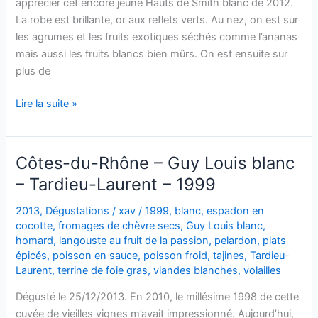
apprécier cet encore jeune Hauts de Smith blanc de 2012.
La robe est brillante, or aux reflets verts. Au nez, on est sur
les agrumes et les fruits exotiques séchés comme l’ananas
mais aussi les fruits blancs bien mûrs. On est ensuite sur
plus de
Pessac-
Lire la suite »
Leognan
–
Les
Côtes-du-Rhône – Guy Louis blanc
Hauts
– Tardieu-Laurent – 1999
de
Smith
2013
,
Dégustations
/
xav
/
1999
,
blanc
,
espadon en
–
cocotte
,
fromages de chèvre secs
,
Guy Louis blanc
,
2012
homard
,
langouste au fruit de la passion
,
pelardon
,
plats
épicés
,
poisson en sauce
,
poisson froid
,
tajines
,
Tardieu-
Laurent
,
terrine de foie gras
,
viandes blanches
,
volailles
Dégusté le 25/12/2013. En 2010, le millésime 1998 de cette
cuvée de vieilles vignes m’avait impressionné. Aujourd’hui,