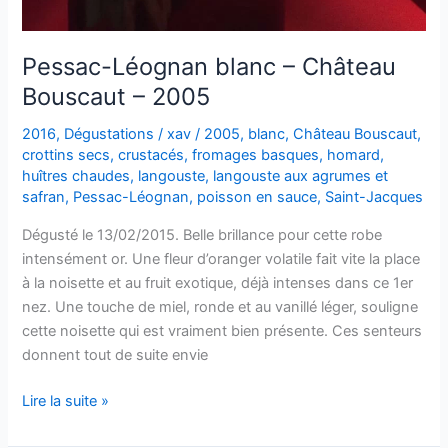
Pessac-Léognan blanc – Château
Bouscaut – 2005
2016
,
Dégustations
/
xav
/
2005
,
blanc
,
Château Bouscaut
,
crottins secs
,
crustacés
,
fromages basques
,
homard
,
huîtres chaudes
,
langouste
,
langouste aux agrumes et
safran
,
Pessac-Léognan
,
poisson en sauce
,
Saint-Jacques
Dégusté le 13/02/2015. Belle brillance pour cette robe
intensément or. Une fleur d’oranger volatile fait vite la place
à la noisette et au fruit exotique, déjà intenses dans ce 1er
nez. Une touche de miel, ronde et au vanillé léger, souligne
cette noisette qui est vraiment bien présente. Ces senteurs
donnent tout de suite envie
Pessac-
Lire la suite »
Léognan
blanc