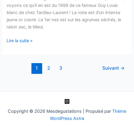
voyons ce qu’il en est du 1999 de ce fameux Guy Louis
blanc de chez Tardieu-Laurent ! La robe est d’un intense
jaune or cuivré. Le 1er nez est sur les agrumes séchés, le
raisin sec, le tilleul,
Côtes-
Lire la suite »
du-
Rhône
–
1
2
3
Suivant
→
Guy
Louis
blanc
–
Tardieu-
Laurent
Copyright © 2026 Mesdegustations | Propulsé par
Thème
–
WordPress Astra
1999