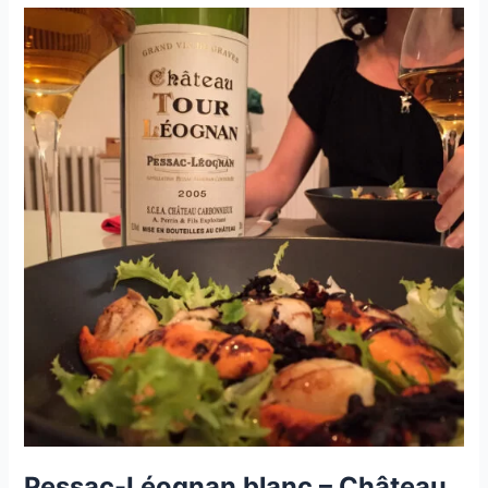
–
Les
Creux
d’Enfer
–
Domaine
de
la
Petite
Marne-
2018
Pessac-Léognan blanc – Château