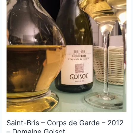
Château
Tour-
Léognan
–
2005
Saint-Bris – Corps de Garde – 2012
– Domaine Goisot