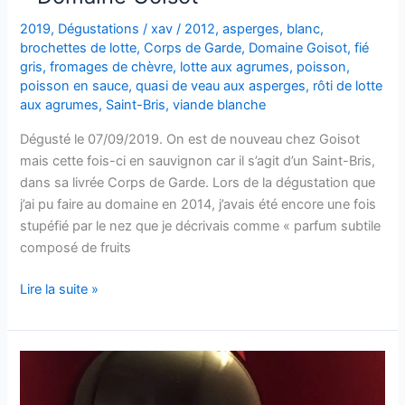
2019
,
Dégustations
/
xav
/
2012
,
asperges
,
blanc
,
brochettes de lotte
,
Corps de Garde
,
Domaine Goisot
,
fié
gris
,
fromages de chèvre
,
lotte aux agrumes
,
poisson
,
poisson en sauce
,
quasi de veau aux asperges
,
rôti de lotte
aux agrumes
,
Saint-Bris
,
viande blanche
Dégusté le 07/09/2019. On est de nouveau chez Goisot
mais cette fois-ci en sauvignon car il s’agit d’un Saint-Bris,
dans sa livrée Corps de Garde. Lors de la dégustation que
j’ai pu faire au domaine en 2014, j’avais été encore une fois
stupéfié par le nez que je décrivais comme « parfum subtile
composé de fruits
Saint-
Lire la suite »
Bris
–
Corps
de
Garde