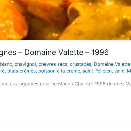
ignes – Domaine Valette – 1996
blanc
,
chavignol
,
chèvres secs
,
crustacés
,
Domaine Valette
ré
,
plats crémés
,
poisson à la crème
,
saint-Félicien
,
saint-M
sauce aux agrumes pour ce Mâcon Chaintré 1996 de chez Va