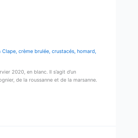
a Clape
,
crème brulée
,
crustacés
,
homard
,
er 2020, en blanc. Il s’agit d’un
gnier, de la roussanne et de la marsanne.