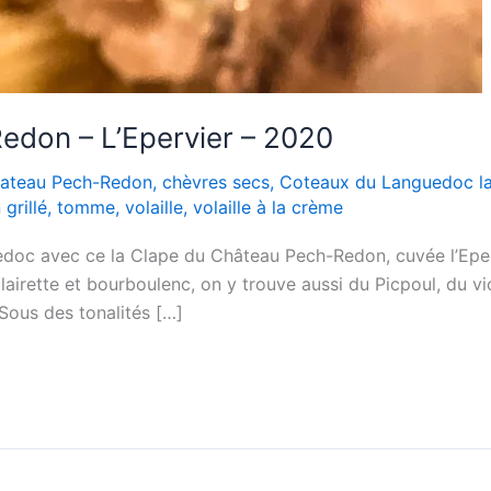
edon – L’Epervier – 2020
ateau Pech-Redon
,
chèvres secs
,
Coteaux du Languedoc l
grillé
,
tomme
,
volaille
,
volaille à la crème
doc avec ce la Clape du Château Pech-Redon, cuvée l’Epervi
irette et bourboulenc, on y trouve aussi du Picpoul, du vio
 Sous des tonalités […]