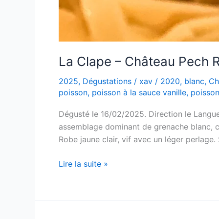
La Clape – Château Pech R
2025
,
Dégustations
/
xav
/
2020
,
blanc
,
Ch
poisson
,
poisson à la sauce vanille
,
poisson 
Dégusté le 16/02/2025. Direction le Langue
assemblage dominant de grenache blanc, cla
Robe jaune clair, vif avec un léger perlage.
La
Lire la suite »
Clape
–
Château
Pech