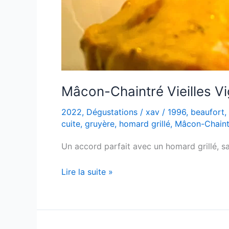
Mâcon-Chaintré Vieilles V
2022
,
Dégustations
/
xav
/
1996
,
beaufort
,
cuite
,
gruyère
,
homard grillé
,
Mâcon-Chaint
Un accord parfait avec un homard grillé, 
Mâcon-
Lire la suite »
Chaintré
Vieilles
Vignes
–