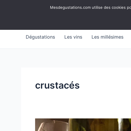
Aller
Mesdegustations
Mesdegustations.com utilise des cookies pour
au
Dégustations, accords & autour du vin
contenu
Dégustations
Les vins
Les millésimes
crustacés