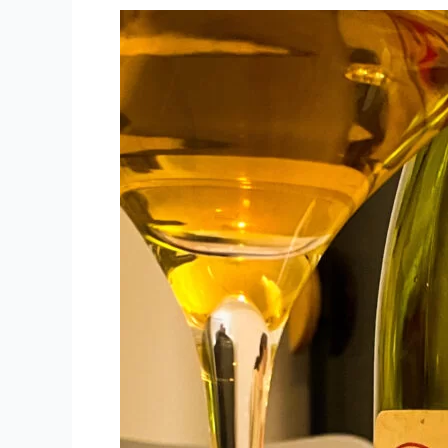
Redon
–
L’Epervier
–
2020