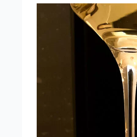
Domaine
Valette
–
1996