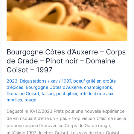
Bourgogne Côtes d’Auxerre – Corps
de Grade – Pinot noir – Domaine
Goisot – 1997
2023
,
Dégustations
/
xav
/
1997
,
boeuf grillé en croûte
d'épices
,
Bourgogne Côtes d'Auxerre
,
champignons
,
Domaine Goisot
,
faisan
,
petit gibier
,
rôti de dinde aux
morilles
,
rouge
Dégusté le 10/12/2023 Prêts pour une nouvelle expérience
de vin risquant d’être un « peu » trop vieux ? C’est ce que je
propose aujourd’hui avec ce Corps de Garde rouge,
millésimé 1997 de chez Goisot. Les vins de chez Goisot