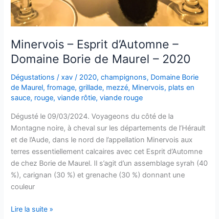
Minervois – Esprit d’Automne –
Domaine Borie de Maurel – 2020
Dégustations
/
xav
/
2020
,
champignons
,
Domaine Borie
de Maurel
,
fromage
,
grillade
,
mezzé
,
Minervois
,
plats en
sauce
,
rouge
,
viande rôtie
,
viande rouge
Dégusté le 09/03/2024. Voyageons du côté de la
Montagne noire, à cheval sur les départements de l’Hérault
et de l’Aude, dans le nord de l’appellation Minervois aux
terres essentiellement calcaires avec cet Esprit d’Automne
de chez Borie de Maurel. Il s’agit d’un assemblage syrah (40
%), carignan (30 %) et grenache (30 %) donnant une
couleur
Minervois
Lire la suite »