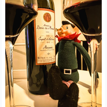
–
Château
Angélus
–
2019