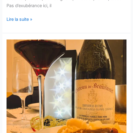
Pas d’exubérance ici, il
Pessac-
Lire la suite »
Léognan
–
Château
Tour-
Léognan
–
2005