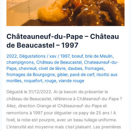
Châteauneuf-du-Pape – Château
de Beaucastel – 1997
2022
,
Dégustations
/
xav
/
1997
,
boeuf
,
brie de Meulin
,
champignons
,
Château de Beaucastel
,
Chateauneuf-du-
Pape
,
chevreuil
,
civet de lièvre
,
daubes
,
fromages
,
fromages de Bourgogne
,
gibier
,
pavé de cerf
,
risotto aux
morilles
,
roquefort
,
rouge
,
viande rouge
Dégusté le 31/12/2022. Ai-je besoin de présenter le
château de Beaucastel, référence à Châteaneuf-du-Pape ?
Allez, direction Orange et Châteauneuf-du-Pape et
remontons à 1997 pour déguster ce papy de 25 ans ! A
l’oeil, la robe est pourpre, avec un beau tuilage uniforme.
L’intensité est moyenne mais c’est plaisant. Les premières