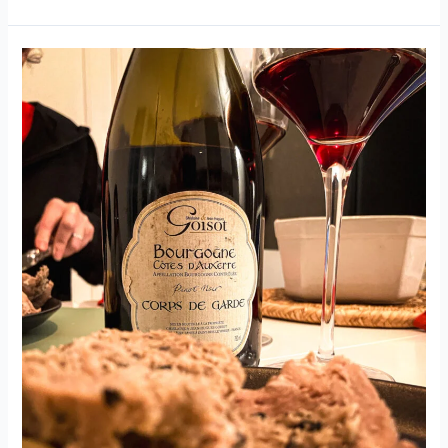
–
Esprit
d’Automne
–
Domaine
Borie
de
Maurel
–
2020