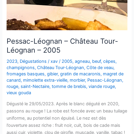
Pessac-Léognan – Château Tour-
Léognan – 2005
2023
,
Dégustations
/
xav
/
2005
,
agneau
,
beuf
,
cèpes
,
champignons
,
Château Tour-Léognan
,
Côte de veau
,
fromages basques
,
gibier
,
gratin de macaronis
,
magret de
canard
,
mimolette extra-vieille
,
morbier
,
Pessac-Léognan
,
rouge
,
saint-Nectaire
,
tomme de brebis
,
viande rouge
,
vieux gouda
Dégusté le 29/05/2023. Après le blanc déguté en 2020,
passons au rouge ! La robe est foncée avec un beau tuilage
uniforme, au potentiel non épuisé. Le nez est dès
l’ouverture assez riche : fruit noir, cuit, bois de cade mais
aussi cuir, violette, clou de girofle, muscade, vanille, tabac !