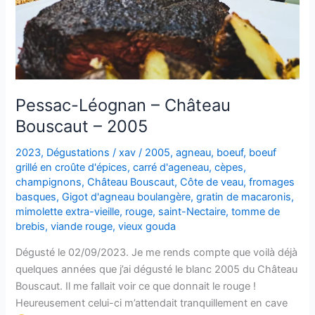
Pessac-Léognan – Château
Bouscaut – 2005
2023
,
Dégustations
/
xav
/
2005
,
agneau
,
boeuf
,
boeuf
grillé en croûte d'épices
,
carré d'ageneau
,
cèpes
,
champignons
,
Château Bouscaut
,
Côte de veau
,
fromages
basques
,
Gigot d'agneau boulangère
,
gratin de macaronis
,
mimolette extra-vieille
,
rouge
,
saint-Nectaire
,
tomme de
brebis
,
viande rouge
,
vieux gouda
Dégusté le 02/09/2023. Je me rends compte que voilà déjà
quelques années que j’ai dégusté le blanc 2005 du Château
Bouscaut. Il me fallait voir ce que donnait le rouge !
Heureusement celui-ci m’attendait tranquillement en cave