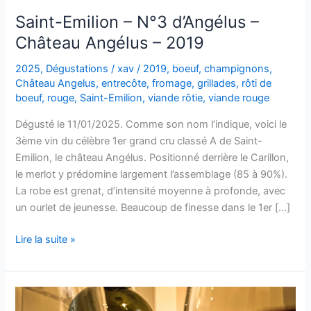
Saint-Emilion – N°3 d’Angélus –
Château Angélus – 2019
2025
,
Dégustations
/
xav
/
2019
,
boeuf
,
champignons
,
Château Angelus
,
entrecôte
,
fromage
,
grillades
,
rôti de
boeuf
,
rouge
,
Saint-Emilion
,
viande rôtie
,
viande rouge
Dégusté le 11/01/2025. Comme son nom l’indique, voici le
3ème vin du célèbre 1er grand cru classé A de Saint-
Emilion, le château Angélus. Positionné derrière le Carillon,
le merlot y prédomine largement l’assemblage (85 à 90%).
La robe est grenat, d’intensité moyenne à profonde, avec
un ourlet de jeunesse. Beaucoup de finesse dans le 1er […]
Saint-
Lire la suite »
Emilion
–
N°3
d’Angélus