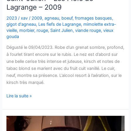
Lagrange – 2009
2023
/
xav
/
2009
,
agneau
,
boeuf
,
fromages basques
,
gigot d'agneau
,
Les fiefs de Lagrange
,
mimolette extra-
vieille
,
morbier
,
rouge
,
Saint Julien
,
viande rouge
,
vieux
gouda
Dégusté le 09/04/2023. Robe d’un grenat sombre, profond,
à l’ourlet tirant encore sur le rubis. Le nez est d’abord sur
une belle cerise très intense et juteuse, kirsch et notes de
tabac blond se marient avec du fruit cuit vanillé. Le cuir,
neuf, montre sa présence. L’alcool resort à l’aération, sur le
kirsch très marqué.
Saint-
Lire la suite »
Julien
–
Les
Fiefs
de