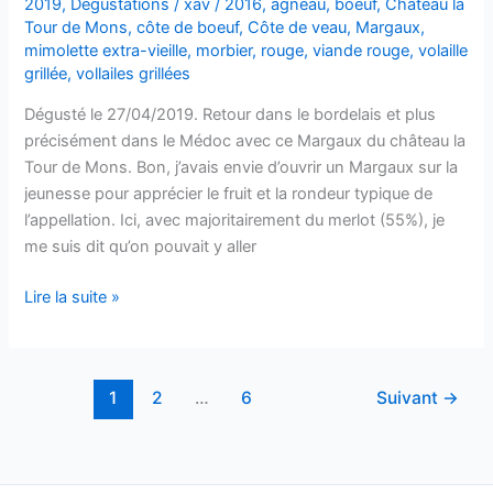
2019
,
Dégustations
/
xav
/
2016
,
agneau
,
boeuf
,
Château la
Tour de Mons
,
côte de boeuf
,
Côte de veau
,
Margaux
,
mimolette extra-vieille
,
morbier
,
rouge
,
viande rouge
,
volaille
grillée
,
vollailes grillées
Dégusté le 27/04/2019. Retour dans le bordelais et plus
précisément dans le Médoc avec ce Margaux du château la
Tour de Mons. Bon, j’avais envie d’ouvrir un Margaux sur la
jeunesse pour apprécier le fruit et la rondeur typique de
l’appellation. Ici, avec majoritairement du merlot (55%), je
me suis dit qu’on pouvait y aller
Margaux
Lire la suite »
–
2016
–
1
2
…
6
Suivant
→
Château
la
Tour
de