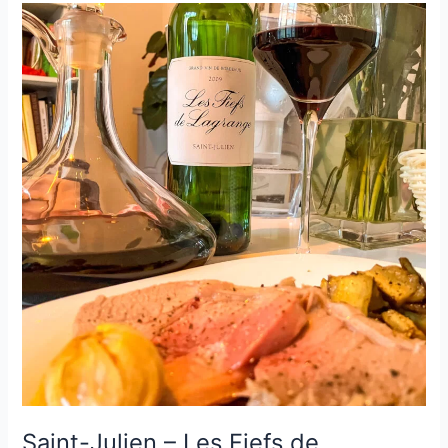
Château
Tour-
Léognan
–
2005
Saint-Julien – Les Fiefs de