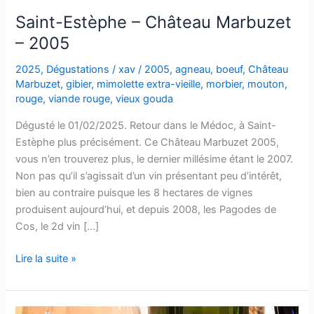
Saint-Estèphe – Château Marbuzet
– 2005
2025
,
Dégustations
/
xav
/
2005
,
agneau
,
boeuf
,
Château
Marbuzet
,
gibier
,
mimolette extra-vieille
,
morbier
,
mouton
,
rouge
,
viande rouge
,
vieux gouda
Dégusté le 01/02/2025. Retour dans le Médoc, à Saint-
Estèphe plus précisément. Ce Château Marbuzet 2005,
vous n’en trouverez plus, le dernier millésime étant le 2007.
Non pas qu’il s’agissait d’un vin présentant peu d’intérêt,
bien au contraire puisque les 8 hectares de vignes
produisent aujourd’hui, et depuis 2008, les Pagodes de
Cos, le 2d vin […]
Saint-
Lire la suite »
Estèphe
–
Château