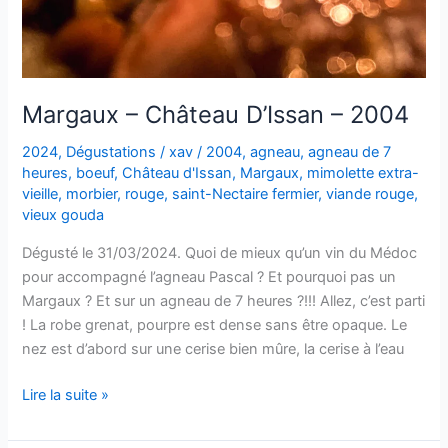
Margaux – Château D’Issan – 2004
2024
,
Dégustations
/
xav
/
2004
,
agneau
,
agneau de 7
heures
,
boeuf
,
Château d'Issan
,
Margaux
,
mimolette extra-
vieille
,
morbier
,
rouge
,
saint-Nectaire fermier
,
viande rouge
,
vieux gouda
Dégusté le 31/03/2024. Quoi de mieux qu’un vin du Médoc
pour accompagné l’agneau Pascal ? Et pourquoi pas un
Margaux ? Et sur un agneau de 7 heures ?!!! Allez, c’est parti
! La robe grenat, pourpre est dense sans être opaque. Le
nez est d’abord sur une cerise bien mûre, la cerise à l’eau
Margaux
Lire la suite »
–
Château