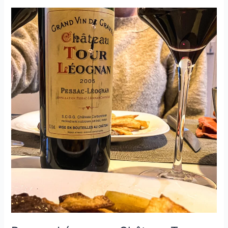
D’Issan
–
2004