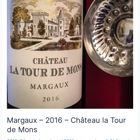
Vielles
Vignes
du
Père
Martin
–
2018
–
Jean-
Michel
Dupré
Margaux – 2016 – Château la Tour
de Mons