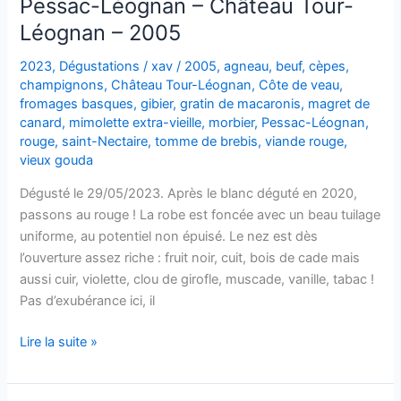
Pessac-Léognan – Château Tour-
Léognan – 2005
2023
,
Dégustations
/
xav
/
2005
,
agneau
,
beuf
,
cèpes
,
champignons
,
Château Tour-Léognan
,
Côte de veau
,
fromages basques
,
gibier
,
gratin de macaronis
,
magret de
canard
,
mimolette extra-vieille
,
morbier
,
Pessac-Léognan
,
rouge
,
saint-Nectaire
,
tomme de brebis
,
viande rouge
,
vieux gouda
Dégusté le 29/05/2023. Après le blanc déguté en 2020,
passons au rouge ! La robe est foncée avec un beau tuilage
uniforme, au potentiel non épuisé. Le nez est dès
l’ouverture assez riche : fruit noir, cuit, bois de cade mais
aussi cuir, violette, clou de girofle, muscade, vanille, tabac !
Pas d’exubérance ici, il
Pessac-
Lire la suite »
Léognan
–