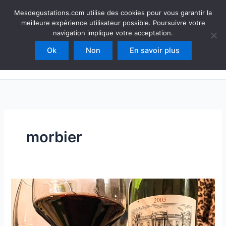
Aller
Mesdegustations
Mesdegustations.com utilise des cookies pour vous garantir la
au
meilleure expérience utilisateur possible. Poursuivre votre
Dégustations, accords & autour du vin
contenu
navigation implique votre acceptation.
Ok
Non
En savoir plus
Rechercher
morbier