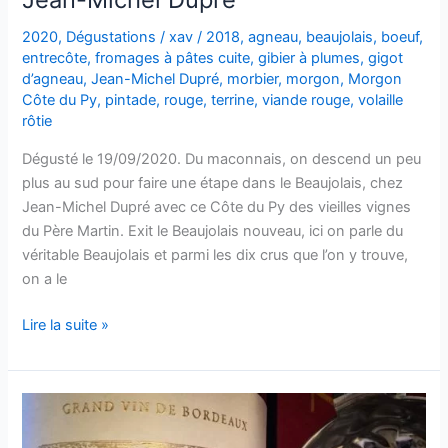
2020
,
Dégustations
/
xav
/
2018
,
agneau
,
beaujolais
,
boeuf
,
entrecôte
,
fromages à pâtes cuite
,
gibier à plumes
,
gigot
d’agneau
,
Jean-Michel Dupré
,
morbier
,
morgon
,
Morgon
Côte du Py
,
pintade
,
rouge
,
terrine
,
viande rouge
,
volaille
rôtie
Dégusté le 19/09/2020. Du maconnais, on descend un peu
plus au sud pour faire une étape dans le Beaujolais, chez
Jean-Michel Dupré avec ce Côte du Py des vieilles vignes
du Père Martin. Exit le Beaujolais nouveau, ici on parle du
véritable Beaujolais et parmi les dix crus que l’on y trouve,
on a le
Morgon
Lire la suite »
Côte
du
Py
–
Les