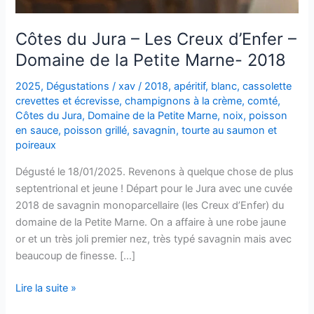
Côtes du Jura – Les Creux d’Enfer –
Domaine de la Petite Marne- 2018
2025
,
Dégustations
/
xav
/
2018
,
apéritif
,
blanc
,
cassolette
crevettes et écrevisse
,
champignons à la crème
,
comté
,
Côtes du Jura
,
Domaine de la Petite Marne
,
noix
,
poisson
en sauce
,
poisson grillé
,
savagnin
,
tourte au saumon et
poireaux
Dégusté le 18/01/2025. Revenons à quelque chose de plus
septentrional et jeune ! Départ pour le Jura avec une cuvée
2018 de savagnin monoparcellaire (les Creux d’Enfer) du
domaine de la Petite Marne. On a affaire à une robe jaune
or et un très joli premier nez, très typé savagnin mais avec
beaucoup de finesse. […]
Côtes
Lire la suite »
du