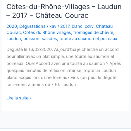
Côtes-du-Rhône-Villages – Laudun
– 2017 – Château Courac
2020
,
Dégustations
/
xav
/
2017
,
blanc
,
cdrv
,
Château
Courac
,
Côtes du Rhône villages
,
fromages de chèvre
,
Laudun
,
poisson
,
salades
,
tourte au saumon et poireaux
Dégusté le 16/02/2020. Aujourd’hui je cherche un accord
pour aller avec un plat simple, une tourte au saumon et
poireaux. Quel Accord avec une tourte au saumon ? Après
quelques minutes de réflexion intense, j’opte un Laudun
blanc acquis lors d’une foire aux vins (on peut le dégoter
facilement à moins de 7 €). Laudun
Côtes-
Lire la suite »
du-
Rhône-
Villages
–