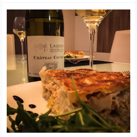
Jura
–
Les
Creux
d’Enfer
–
Domaine
de
la
Petite
Marne-
2018