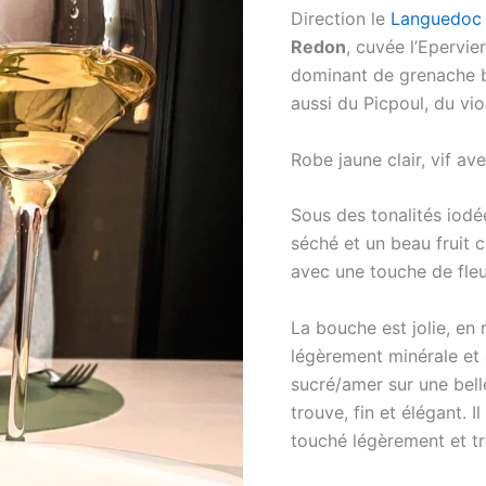
Direction le
Languedoc
Redon
, cuvée l’Epervie
dominant de grenache bl
aussi du Picpoul, du vi
Robe jaune clair, vif av
Sous des tonalités iodé
séché et un beau fruit c
avec une touche de fleu
La bouche est jolie, en 
légèrement minérale et a
sucré/amer sur une belle
trouve, fin et élégant. 
touché légèrement et tr