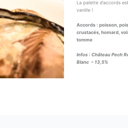
La palette d’accords est
vanille !
Accords : poisson, poiss
crustacés, homard, vola
tomme
Infos : Château Pech R
Blanc – 13,5%