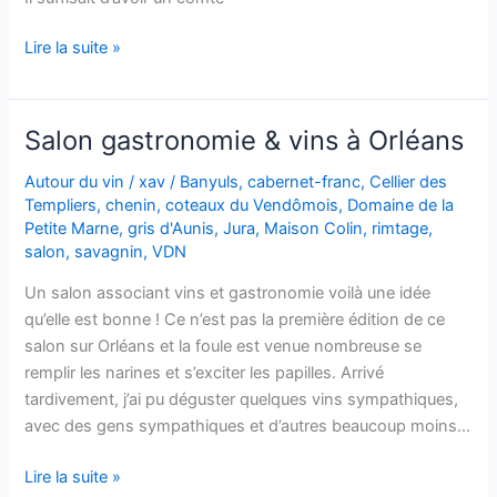
Côtes
Lire la suite »
du
Jura
Savagnin
Salon gastronomie & vins à Orléans
–
Dom.
Autour du vin
/
xav
/
Banyuls
,
cabernet-franc
,
Cellier des
Templiers
,
chenin
,
coteaux du Vendômois
,
Domaine de la
de
Petite Marne
,
gris d'Aunis
,
Jura
,
Maison Colin
,
rimtage
,
la
salon
,
savagnin
,
VDN
Petite
Marne
Un salon associant vins et gastronomie voilà une idée
–
qu’elle est bonne ! Ce n’est pas la première édition de ce
2004
salon sur Orléans et la foule est venue nombreuse se
remplir les narines et s’exciter les papilles. Arrivé
tardivement, j’ai pu déguster quelques vins sympathiques,
avec des gens sympathiques et d’autres beaucoup moins…
Salon
Lire la suite »