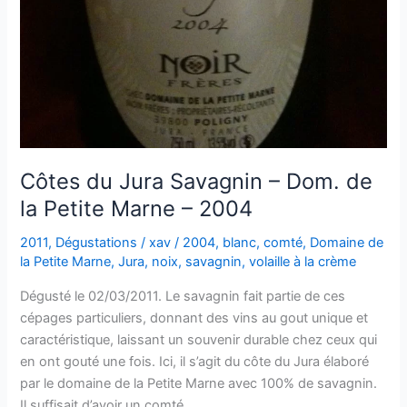
Côtes du Jura Savagnin – Dom. de
la Petite Marne – 2004
2011
,
Dégustations
/
xav
/
2004
,
blanc
,
comté
,
Domaine de
la Petite Marne
,
Jura
,
noix
,
savagnin
,
volaille à la crème
Dégusté le 02/03/2011. Le savagnin fait partie de ces
cépages particuliers, donnant des vins au gout unique et
caractéristique, laissant un souvenir durable chez ceux qui
en ont gouté une fois. Ici, il s’agit du côte du Jura élaboré
par le domaine de la Petite Marne avec 100% de savagnin.
Il suffisait d’avoir un comté