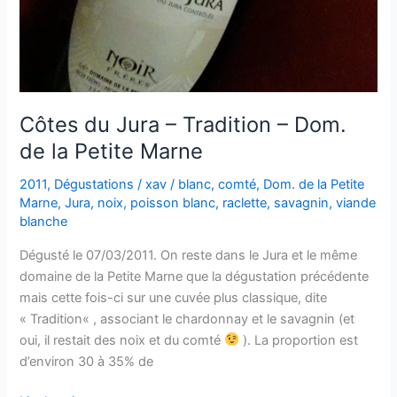
Côtes du Jura – Tradition – Dom.
de la Petite Marne
2011
,
Dégustations
/
xav
/
blanc
,
comté
,
Dom. de la Petite
Marne
,
Jura
,
noix
,
poisson blanc
,
raclette
,
savagnin
,
viande
blanche
Dégusté le 07/03/2011. On reste dans le Jura et le même
domaine de la Petite Marne que la dégustation précédente
mais cette fois-ci sur une cuvée plus classique, dite
« Tradition« , associant le chardonnay et le savagnin (et
oui, il restait des noix et du comté
). La proportion est
d’environ 30 à 35% de