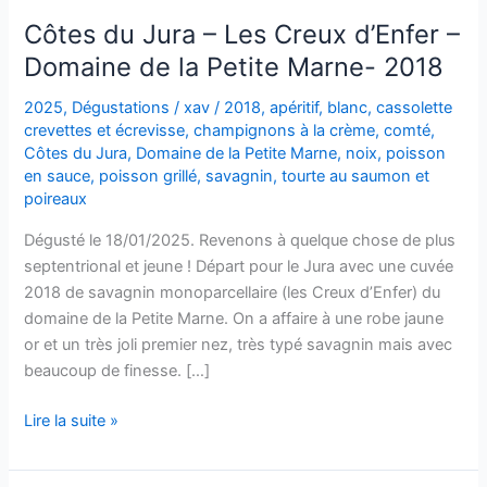
Côtes du Jura – Les Creux d’Enfer –
Domaine de la Petite Marne- 2018
2025
,
Dégustations
/
xav
/
2018
,
apéritif
,
blanc
,
cassolette
crevettes et écrevisse
,
champignons à la crème
,
comté
,
Côtes du Jura
,
Domaine de la Petite Marne
,
noix
,
poisson
en sauce
,
poisson grillé
,
savagnin
,
tourte au saumon et
poireaux
Dégusté le 18/01/2025. Revenons à quelque chose de plus
septentrional et jeune ! Départ pour le Jura avec une cuvée
2018 de savagnin monoparcellaire (les Creux d’Enfer) du
domaine de la Petite Marne. On a affaire à une robe jaune
or et un très joli premier nez, très typé savagnin mais avec
beaucoup de finesse. […]
Côtes
Lire la suite »
du
Jura