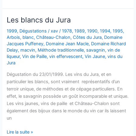
gastronomie
&
vins
Les blancs du Jura
à
Orléans
1999
,
Dégustations
/
xav
/
1978
,
1989
,
1990
,
1994
,
1995
,
Arbois
,
blanc
,
Château-Chalon
,
Côtes du Jura
,
Domaine
Jacques Puffeney
,
Domaine Jean Macle
,
Domaine Richard
Delay
,
macvin
,
Méthode traditionnelle
,
savagnin
,
vin de
liqueur
,
Vin de Paille
,
vin effervescent
,
Vin Jaune
,
vins du
Jura
Dégustation du 23/01/1999. Les vins du Jura, et en
particulier les blancs, sont vraiment représentatifs d’un
terroir unique, de méthodes et de cépage particuliers. En
effet, le savagnin possède un goût incomparable et unique.
Les vins jaunes, vins de paille et Château-Chalon sont
également des bijoux dans le monde du vin car ils laissent
un
Les
Lire la suite »