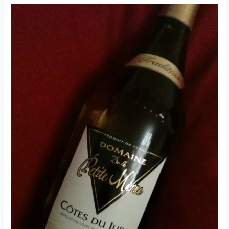
–
Les
Creux
d’Enfer
–
Domaine
de
la
Petite
Marne-
2018