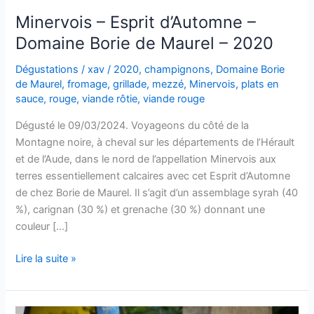
Minervois – Esprit d’Automne –
Domaine Borie de Maurel – 2020
Dégustations
/
xav
/
2020
,
champignons
,
Domaine Borie
de Maurel
,
fromage
,
grillade
,
mezzé
,
Minervois
,
plats en
sauce
,
rouge
,
viande rôtie
,
viande rouge
Dégusté le 09/03/2024. Voyageons du côté de la
Montagne noire, à cheval sur les départements de l’Hérault
et de l’Aude, dans le nord de l’appellation Minervois aux
terres essentiellement calcaires avec cet Esprit d’Automne
de chez Borie de Maurel. Il s’agit d’un assemblage syrah (40
%), carignan (30 %) et grenache (30 %) donnant une
couleur […]
Minervois
Lire la suite »
–
Esprit
d’Automne