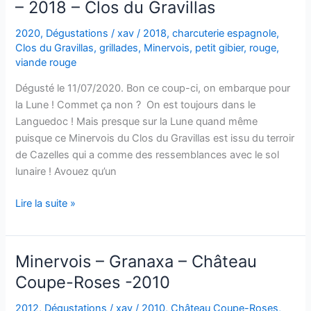
– 2018 – Clos du Gravillas
2020
,
Dégustations
/
xav
/
2018
,
charcuterie espagnole
,
Clos du Gravillas
,
grillades
,
Minervois
,
petit gibier
,
rouge
,
viande rouge
Dégusté le 11/07/2020. Bon ce coup-ci, on embarque pour
la Lune ! Commet ça non ? On est toujours dans le
Languedoc ! Mais presque sur la Lune quand même
puisque ce Minervois du Clos du Gravillas est issu du terroir
de Cazelles qui a comme des ressemblances avec le sol
lunaire ! Avouez qu’un
Minervois
Lire la suite »
–
Rendezvous
sur
Minervois – Granaxa – Château
la
Coupe-Roses -2010
Lune
–
2012
,
Dégustations
/
xav
/
2010
,
Château Coupe-Roses
,