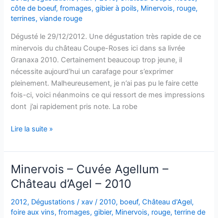
2018
côte de boeuf
,
fromages
,
gibier à poils
,
Minervois
,
rouge
,
–
terrines
,
viande rouge
Clos
Dégusté le 29/12/2012. Une dégustation très rapide de ce
du
minervois du château Coupe-Roses ici dans sa livrée
Gravillas
Granaxa 2010. Certainement beaucoup trop jeune, il
nécessite aujourd’hui un carafage pour s’exprimer
pleinement. Malheureusement, je n’ai pas pu le faire cette
fois-ci, voici néanmoins ce qui ressort de mes impressions
dont j’ai rapidement pris note. La robe
Minervois
Lire la suite »
–
Granaxa
–
Minervois – Cuvée Agellum –
Château
Château d’Agel – 2010
Coupe-
Roses
2012
,
Dégustations
/
xav
/
2010
,
boeuf
,
Château d'Agel
,
-2010
foire aux vins
,
fromages
,
gibier
,
Minervois
,
rouge
,
terrine de