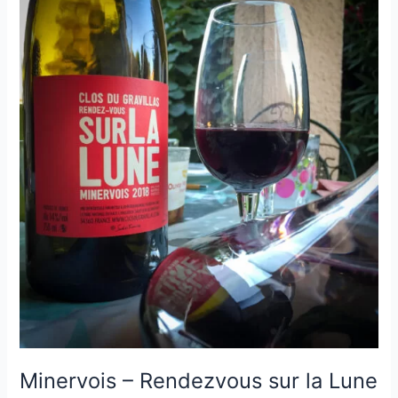
–
Domaine
Borie
de
Maurel
–
2020
Minervois – Rendezvous sur la Lune