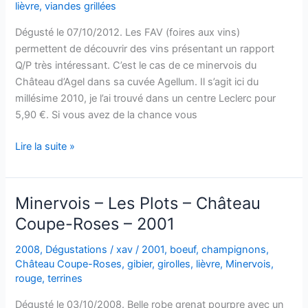
lièvre
,
viandes grillées
Dégusté le 07/10/2012. Les FAV (foires aux vins)
permettent de découvrir des vins présentant un rapport
Q/P très intéressant. C’est le cas de ce minervois du
Château d’Agel dans sa cuvée Agellum. Il s’agit ici du
millésime 2010, je l’ai trouvé dans un centre Leclerc pour
5,90 €. Si vous avez de la chance vous
Minervois
Lire la suite »
–
Cuvée
Agellum
Minervois – Les Plots – Château
–
Coupe-Roses – 2001
Château
d’Agel
2008
,
Dégustations
/
xav
/
2001
,
boeuf
,
champignons
,
–
Château Coupe-Roses
,
gibier
,
girolles
,
lièvre
,
Minervois
,
2010
rouge
,
terrines
Dégusté le 03/10/2008. Belle robe grenat pourpre avec un