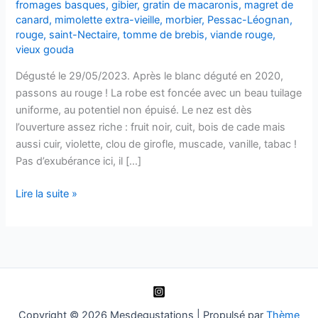
fromages basques
,
gibier
,
gratin de macaronis
,
magret de
canard
,
mimolette extra-vieille
,
morbier
,
Pessac-Léognan
,
rouge
,
saint-Nectaire
,
tomme de brebis
,
viande rouge
,
vieux gouda
Dégusté le 29/05/2023. Après le blanc déguté en 2020,
passons au rouge ! La robe est foncée avec un beau tuilage
uniforme, au potentiel non épuisé. Le nez est dès
l’ouverture assez riche : fruit noir, cuit, bois de cade mais
aussi cuir, violette, clou de girofle, muscade, vanille, tabac !
Pas d’exubérance ici, il […]
Pessac-
Lire la suite »
Léognan
–
Château
Tour-
Léognan
–
2005
Copyright © 2026 Mesdegustations | Propulsé par
Thème