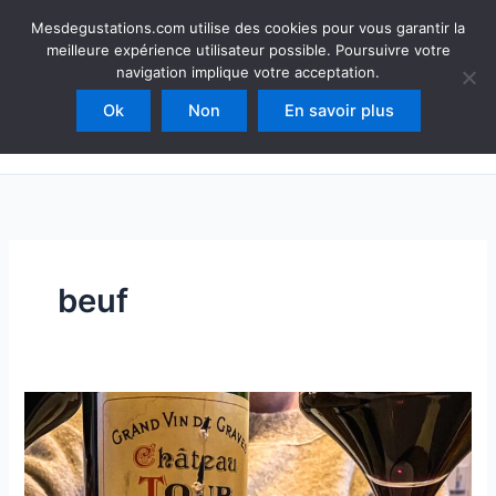
Aller
Mesdegustations
Mesdegustations.com utilise des cookies pour vous garantir la
au
meilleure expérience utilisateur possible. Poursuivre votre
Dégustations, accords & autour du vin
contenu
navigation implique votre acceptation.
Ok
Non
En savoir plus
Rechercher
beuf