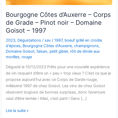
Bourgogne Côtes d’Auxerre – Corps
de Grade – Pinot noir – Domaine
Goisot – 1997
2023
,
Dégustations
/
xav
/
1997
,
boeuf grillé en croûte
d'épices
,
Bourgogne Côtes d'Auxerre
,
champignons
,
Domaine Goisot
,
faisan
,
petit gibier
,
rôti de dinde aux
morilles
,
rouge
Dégusté le 10/12/2023 Prêts pour une nouvelle expérience
de vin risquant d’être un « peu » trop vieux ? C’est ce que je
propose aujourd’hui avec ce Corps de Garde rouge,
millésimé 1997 de chez Goisot. Les vins de chez Goisot
réservent toujours de bonnes surprises, donc l’aventure
vaut d’être tentée ! Allez, c’est parti ! Dans […]
Bourgogne
Lire la suite »
Côtes