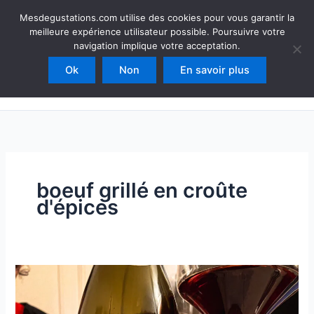
Aller
Mesdegustations
Mesdegustations.com utilise des cookies pour vous garantir la
au
meilleure expérience utilisateur possible. Poursuivre votre
Dégustations, accords & autour du vin
contenu
navigation implique votre acceptation.
Ok
Non
En savoir plus
Rechercher
boeuf grillé en croûte
d'épices