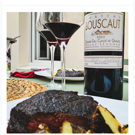
d’Auxerre
–
Corps
de
Grade
–
Pinot
noir
–
Domaine
Goisot
–
1997