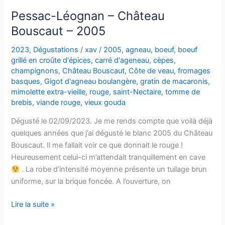
Pessac-Léognan – Château
Bouscaut – 2005
2023
,
Dégustations
/
xav
/
2005
,
agneau
,
boeuf
,
boeuf
grillé en croûte d'épices
,
carré d'ageneau
,
cèpes
,
champignons
,
Château Bouscaut
,
Côte de veau
,
fromages
basques
,
Gigot d'agneau boulangère
,
gratin de macaronis
,
mimolette extra-vieille
,
rouge
,
saint-Nectaire
,
tomme de
brebis
,
viande rouge
,
vieux gouda
Dégusté le 02/09/2023. Je me rends compte que voilà déjà
quelques années que j’ai dégusté le blanc 2005 du Château
Bouscaut. Il me fallait voir ce que donnait le rouge !
Heureusement celui-ci m’attendait tranquillement en cave
. La robe d’intensité moyenne présente un tuilage brun
uniforme, sur la brique foncée. A l’ouverture, on
Pessac-
Lire la suite »
Léognan