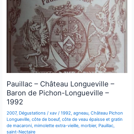
1994
Pauillac – Château Longueville –
Baron de Pichon-Longueville –
1992
2007
,
Dégustations
/
xav
/
1992
,
agneau
,
Château Pichon
Longueville
,
côte de boeuf
,
côte de veau épaisse et gratin
de macaroni
,
mimolette extra-vieille
,
morbier
,
Pauillac
,
saint-Nectaire