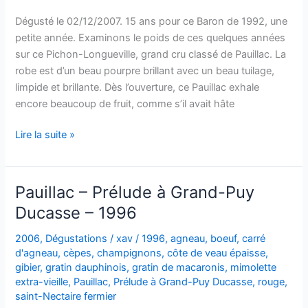
Dégusté le 02/12/2007. 15 ans pour ce Baron de 1992, une
petite année. Examinons le poids de ces quelques années
sur ce Pichon-Longueville, grand cru classé de Pauillac. La
robe est d’un beau pourpre brillant avec un beau tuilage,
limpide et brillante. Dès l’ouverture, ce Pauillac exhale
encore beaucoup de fruit, comme s’il avait hâte
Pauillac
Lire la suite »
–
Château
Longueville
Pauillac – Prélude à Grand-Puy
–
Ducasse – 1996
Baron
de
2006
,
Dégustations
/
xav
/
1996
,
agneau
,
boeuf
,
carré
Pichon-
d'agneau
,
cèpes
,
champignons
,
côte de veau épaisse
,
Longueville
gibier
,
gratin dauphinois
,
gratin de macaronis
,
mimolette
extra-vieille
,
Pauillac
,
Prélude à Grand-Puy Ducasse
,
rouge
,
–
saint-Nectaire fermier
1992