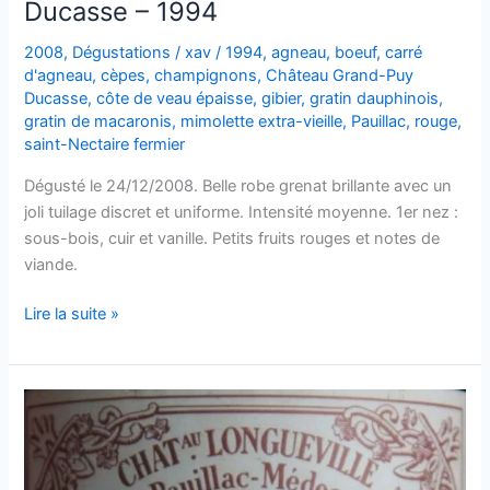
Ducasse – 1994
Baron
–
2008
,
Dégustations
/
xav
/
1994
,
agneau
,
boeuf
,
carré
1993
d'agneau
,
cèpes
,
champignons
,
Château Grand-Puy
Ducasse
,
côte de veau épaisse
,
gibier
,
gratin dauphinois
,
gratin de macaronis
,
mimolette extra-vieille
,
Pauillac
,
rouge
,
saint-Nectaire fermier
Dégusté le 24/12/2008. Belle robe grenat brillante avec un
joli tuilage discret et uniforme. Intensité moyenne. 1er nez :
sous-bois, cuir et vanille. Petits fruits rouges et notes de
viande.
Pauillac
Lire la suite »
–
Château
Grand-
Puy
Ducasse
–