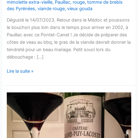
mimolette extra-vieille
,
Pauillac
,
rouge
,
tomme de brebis
des Pyrénées
,
viande rouge
,
vieux gouda
Dégusté le 14/07/2023. Retour dans le Médoc et poussons
le bouchon plus loin dans le temps pour arriver en 2002, à
Pauillac avec ce Pontet-Canet ! Je décide de préparer des
côtes de veau au bbq, le gras de la viande devrait donner la
tendreté pour un beau mariage. Petit souci lors du
débouchage : […]
Pauillac
Lire la suite »
–
Château
Pontet-
Canet
–
2002