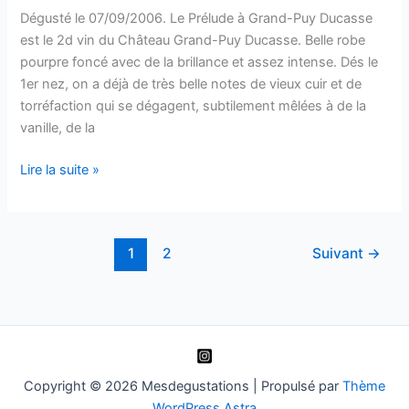
Dégusté le 07/09/2006. Le Prélude à Grand-Puy Ducasse
est le 2d vin du Château Grand-Puy Ducasse. Belle robe
pourpre foncé avec de la brillance et assez intense. Dés le
1er nez, on a déjà de très belle notes de vieux cuir et de
torréfaction qui se dégagent, subtilement mêlées à de la
vanille, de la
Pauillac
Lire la suite »
–
Prélude
à
1
2
Suivant
→
Grand-
Puy
Ducasse
–
1996
Copyright © 2026 Mesdegustations | Propulsé par
Thème
WordPress Astra