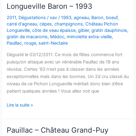
Longueville Baron – 1993
2011
,
Dégustations
/
xav
/
1993
,
agneau
,
Baron
,
boeuf
,
carré d'agneau
,
cèpes
,
champignons
,
Château Pichon
Longueville
,
côte de veau épaisse
,
gibier
,
gratin dauphinois
,
gratin de macaronis
,
Médoc
,
mimolette extra-vieille
,
Pauillac
,
rouge
,
saint-Nectaire
Dégusté le 03/12/2011. Ce mois de fêtes commence fort
puisqu’on attaque avec un vénérable Pauillac de 18 ans
révolus. Certes ‘93 n’est pas à classer dans les années
exceptionnelles mais dans les bonnes. Un 2d cru classé du
niveau de ce Pichon Longueville méritait donc bien d’être
patient quelques années ! Vous allez voir que
Pauillac
Lire la suite »
–
Château
Pichon
Pauillac – Château Grand-Puy
Longueville