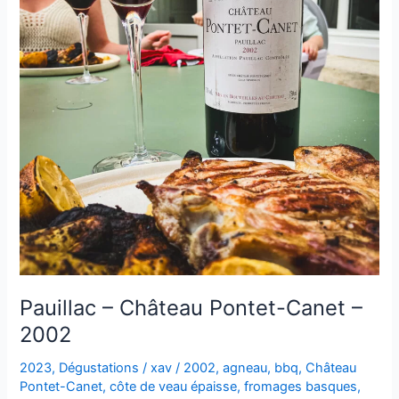
Pauillac – Château Pontet-Canet –
2002
2023
,
Dégustations
/
xav
/
2002
,
agneau
,
bbq
,
Château
Pontet-Canet
,
côte de veau épaisse
,
fromages basques
,