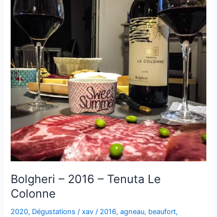
Bolgheri – 2016 – Tenuta Le
Colonne
2020
,
Dégustations
/
xav
/
2016
,
agneau
,
beaufort
,