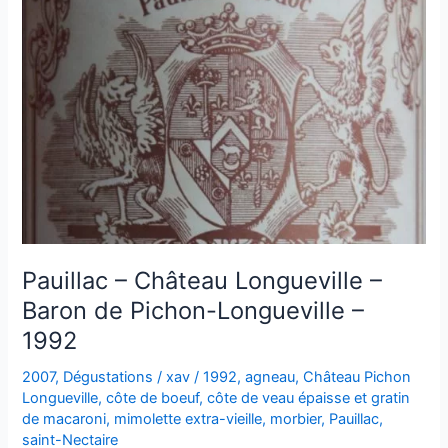
1993
Pauillac – Château Longueville –
Baron de Pichon-Longueville –
1992
2007
,
Dégustations
/
xav
/
1992
,
agneau
,
Château Pichon
Longueville
,
côte de boeuf
,
côte de veau épaisse et gratin
de macaroni
,
mimolette extra-vieille
,
morbier
,
Pauillac
,
saint-Nectaire