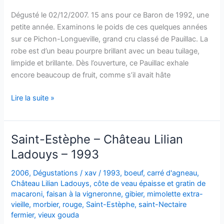
Dégusté le 02/12/2007. 15 ans pour ce Baron de 1992, une
petite année. Examinons le poids de ces quelques années
sur ce Pichon-Longueville, grand cru classé de Pauillac. La
robe est d’un beau pourpre brillant avec un beau tuilage,
limpide et brillante. Dès l’ouverture, ce Pauillac exhale
encore beaucoup de fruit, comme s’il avait hâte
Pauillac
Lire la suite »
–
Château
Longueville
Saint-Estèphe – Château Lilian
–
Ladouys – 1993
Baron
de
2006
,
Dégustations
/
xav
/
1993
,
boeuf
,
carré d'agneau
,
Pichon-
Château Lilian Ladouys
,
côte de veau épaisse et gratin de
Longueville
macaroni
,
faisan à la vigneronne
,
gibier
,
mimolette extra-
vieille
,
morbier
,
rouge
,
Saint-Estèphe
,
saint-Nectaire
–
fermier
,
vieux gouda
1992