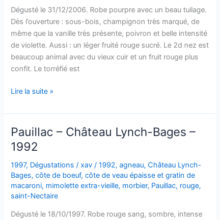
Dégusté le 31/12/2006. Robe pourpre avec un beau tuilage.
Dès l’ouverture : sous-bois, champignon très marqué, de
même que la vanille très présente, poivron et belle intensité
de violette. Aussi : un léger fruité rouge sucré. Le 2d nez est
beaucoup animal avec du vieux cuir et un fruit rouge plus
confit. Le torréfié est
Saint-
Lire la suite »
Estèphe
–
Château
Pauillac – Château Lynch-Bages –
Lilian
1992
Ladouys
–
1997
,
Dégustations
/
xav
/
1992
,
agneau
,
Château Lynch-
1993
Bages
,
côte de boeuf
,
côte de veau épaisse et gratin de
macaroni
,
mimolette extra-vieille
,
morbier
,
Pauillac
,
rouge
,
saint-Nectaire
Dégusté le 18/10/1997. Robe rouge sang, sombre, intense