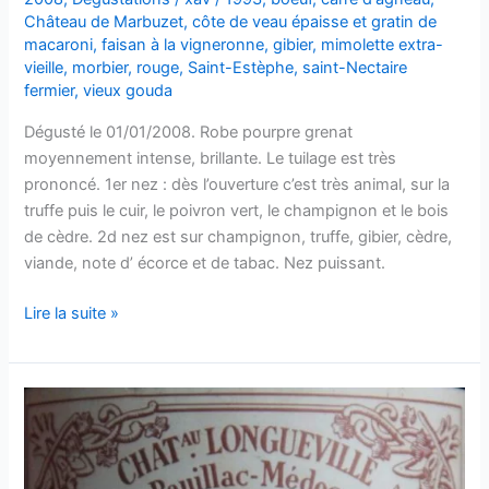
Château de Marbuzet
,
côte de veau épaisse et gratin de
macaroni
,
faisan à la vigneronne
,
gibier
,
mimolette extra-
vieille
,
morbier
,
rouge
,
Saint-Estèphe
,
saint-Nectaire
fermier
,
vieux gouda
Dégusté le 01/01/2008. Robe pourpre grenat
moyennement intense, brillante. Le tuilage est très
prononcé. 1er nez : dès l’ouverture c’est très animal, sur la
truffe puis le cuir, le poivron vert, le champignon et le bois
de cèdre. 2d nez est sur champignon, truffe, gibier, cèdre,
viande, note d’ écorce et de tabac. Nez puissant.
Saint-
Lire la suite »
Estèphe
–
Château
de
Marbuzet
–