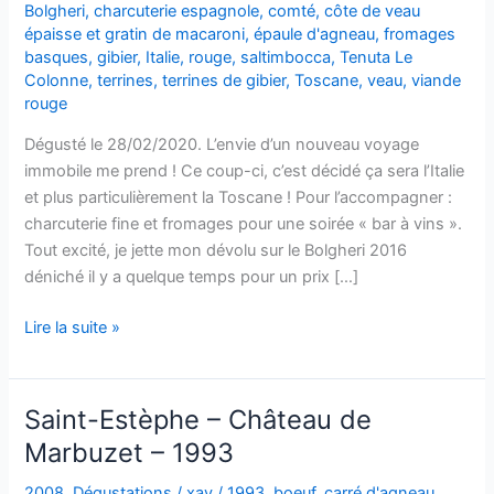
Bolgheri
,
charcuterie espagnole
,
comté
,
côte de veau
épaisse et gratin de macaroni
,
épaule d'agneau
,
fromages
basques
,
gibier
,
Italie
,
rouge
,
saltimbocca
,
Tenuta Le
Colonne
,
terrines
,
terrines de gibier
,
Toscane
,
veau
,
viande
rouge
Dégusté le 28/02/2020. L’envie d’un nouveau voyage
immobile me prend ! Ce coup-ci, c’est décidé ça sera l’Italie
et plus particulièrement la Toscane ! Pour l’accompagner :
charcuterie fine et fromages pour une soirée « bar à vins ».
Tout excité, je jette mon dévolu sur le Bolgheri 2016
déniché il y a quelque temps pour un prix […]
Bolgheri
Lire la suite »
–
2016
–
Saint-Estèphe – Château de
Tenuta
Marbuzet – 1993
Le
Colonne
2008
,
Dégustations
/
xav
/
1993
,
boeuf
,
carré d'agneau
,