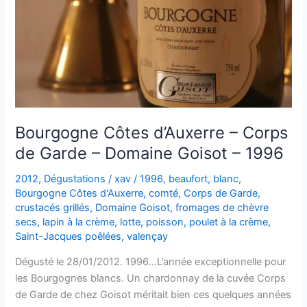
1998
Bourgogne Côtes d’Auxerre – Corps
de Garde – Domaine Goisot – 1996
2012
,
Dégustations
/
xav
/
1996
,
beaufort
,
blanc
,
Bourgogne Côtes d'Auxerre
,
comté
,
Corps de Garde
,
crustacés grillés
,
Domaine Goisot
,
fromages de chèvre
secs
,
lapin à la crème
,
lotte
,
poisson
,
poulet à la crème
,
Saint-Jacques poêlées
,
valençay
Dégusté le 28/01/2012. 1996…L’année exceptionnelle pour
les Bourgognes blancs. Un chardonnay de la cuvée Corps
de Garde de chez Goisot méritait bien ces quelques années