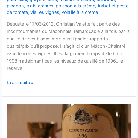
picodon
,
plats crémés
,
poisson à la crème
,
turbot et pesto
–
de tomate
,
vieilles vignes
,
volaille à la crème
1998
Dégusté le 17/03/2012. Christian Valette fait partie des
incontournables du Mâconnais, remarquable à la fois par la
qualité de ses blancs mais aussi par les rapports
qualité/prix qu’il propose. Il s’agit ici d’un Mâcon-Chaintré
issu de vieilles vignes. Il est largement temps de le boire,
1998 n’atteignant pas les niveaux de qualité de 1996…je
réserve
Mâcon-
Lire la suite »
Chaintré
Vieilles
Vignes
–
Domaine
Valette
–