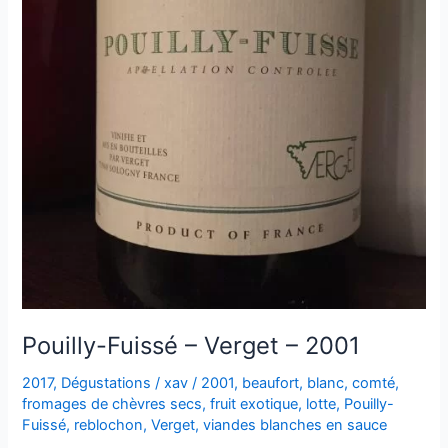
Pouilly-Fuissé – Verget – 2001
2017
,
Dégustations
/
xav
/
2001
,
beaufort
,
blanc
,
comté
,
fromages de chèvres secs
,
fruit exotique
,
lotte
,
Pouilly-
Fuissé
,
reblochon
,
Verget
,
viandes blanches en sauce