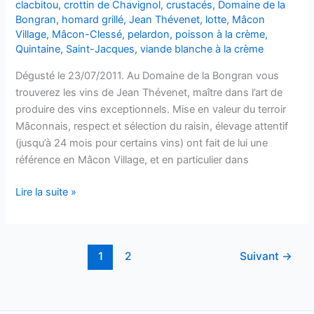
clacbitou
,
crottin de Chavignol
,
crustacés
,
Domaine de la
Bongran
,
homard grillé
,
Jean Thévenet
,
lotte
,
Mâcon
Village
,
Mâcon-Clessé
,
pelardon
,
poisson à la crème
,
Quintaine
,
Saint-Jacques
,
viande blanche à la crème
Dégusté le 23/07/2011. Au Domaine de la Bongran vous
trouverez les vins de Jean Thévenet, maître dans l’art de
produire des vins exceptionnels. Mise en valeur du terroir
Mâconnais, respect et sélection du raisin, élevage attentif
(jusqu’à 24 mois pour certains vins) ont fait de lui une
référence en Mâcon Village, et en particulier dans
Mâcon
Lire la suite »
Clessé
–
Cuvée
1
2
Suivant
→
Tradition
« Quintaine »
–
Domaine