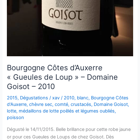
Bourgogne Côtes d’Auxerre
« Gueules de Loup » – Domaine
Goisot – 2010
2015
,
Dégustations
/
xav
/
2010
,
blanc
,
Bourgogne Côtes
d'Auxerre
,
chèvre sec
,
comté
,
crustacés
,
Domaine Goisot
,
lotte
,
médaillons de lotte poêlés et légumes oubliés
,
poisson
Dégusté le 14/11/2015. Belle brillance pour cette robe jaune
or pour ces Gueules de Loups de chez Goisot. Dès