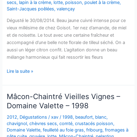
secs
,
lapin à la crème
,
lotte
,
poisson
,
poulet à la crème
,
Saint-Jacques poêlées
,
valençay
Dégusté le 30/08/2014. Beau jaune cuivré intense pour ce
vieux millésime de chez Goisot. 1er nez d’amande, de miel
et de noisette. Le tout avec une certaine fraîcheur et
accompagné d’une belle note florale de tilleul séché. On a
aussi un léger citron confit. L’agitation donne un beau
mélange harmonieux qui fait ressortir les fleurs
Bourgogne
Lire la suite »
Côtes
d’Auxerre
–
Mâcon-Chaintré Vieilles Vignes –
Corps
Domaine Valette – 1998
de
Garde
2012
,
Dégustations
/
xav
/
1998
,
beaufort
,
blanc
,
–
chavignol
,
chèvres secs
,
comté
,
crustacés poisson
,
Domaine
Domaine Valette
,
feuilleté au foie gras
,
fribourg
,
fromages à
pâte cuite
,
gruyère
,
lotte
,
Mâcon-Chaintré
,
pelardon
,
Goisot