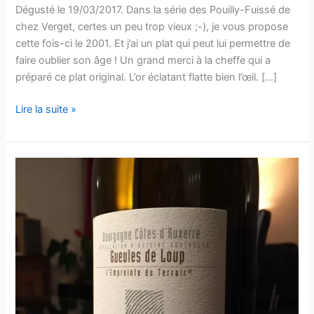
Dégusté le 19/03/2017. Dans la série des Pouilly-Fuissé de
chez Verget, certes un peu trop vieux ;-), je vous propose
cette fois-ci le 2001. Et j’ai un plat qui peut lui permettre de
faire oublier son âge ! Un grand merci à la cheffe qui a
préparé ce plat original. L’or éclatant flatte bien l’œil. […]
Pouilly-
Lire la suite »
Fuissé
–
Verget
–
2001