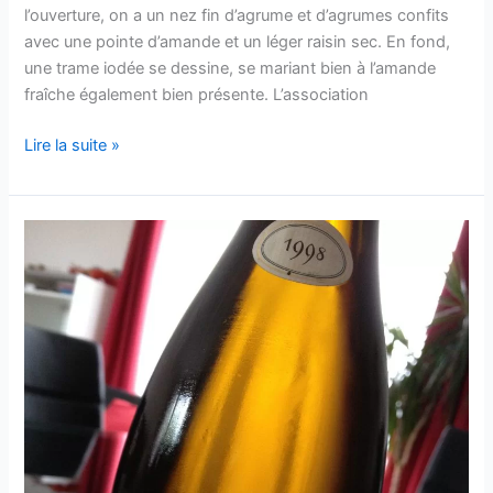
l’ouverture, on a un nez fin d’agrume et d’agrumes confits
avec une pointe d’amande et un léger raisin sec. En fond,
une trame iodée se dessine, se mariant bien à l’amande
fraîche également bien présente. L’association
Bourgogne
Lire la suite »
Côtes
d’Auxerre
« Gueules
de
Loup »
–
Domaine
Goisot
–
2010