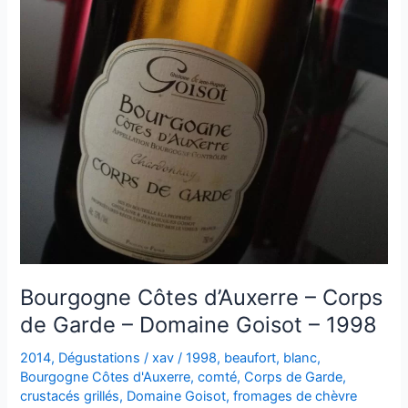
Bourgogne Côtes d’Auxerre – Corps
de Garde – Domaine Goisot – 1998
2014
,
Dégustations
/
xav
/
1998
,
beaufort
,
blanc
,
Bourgogne Côtes d'Auxerre
,
comté
,
Corps de Garde
,
crustacés grillés
,
Domaine Goisot
,
fromages de chèvre