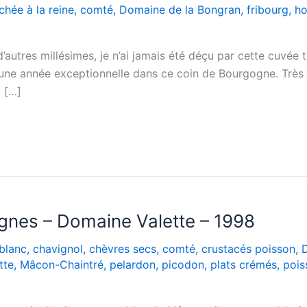
hée à la reine
,
comté
,
Domaine de la Bongran
,
fribourg
,
ho
’autres millésimes, je n’ai jamais été déçu par cette cuvée
une année exceptionnelle dans ce coin de Bourgogne. Très jo
z […]
ignes – Domaine Valette – 1998
blanc
,
chavignol
,
chèvres secs
,
comté
,
crustacés poisson
,
tte
,
Mâcon-Chaintré
,
pelardon
,
picodon
,
plats crémés
,
pois