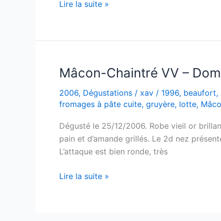
Mâcon
Lire la suite »
Clessé
–
Domaine
de
la
Mâcon-Chaintré VV – Doma
Bongran
2006
,
Dégustations
/
xav
/
1996
,
beaufort
,
–
fromages à pâte cuite
,
gruyère
,
lotte
,
Mâco
1995
Dégusté le 25/12/2006. Robe vieil or brilla
pain et d’amande grillés. Le 2d nez présente
L’attaque est bien ronde, très
Mâcon-
Lire la suite »
Chaintré
VV
–