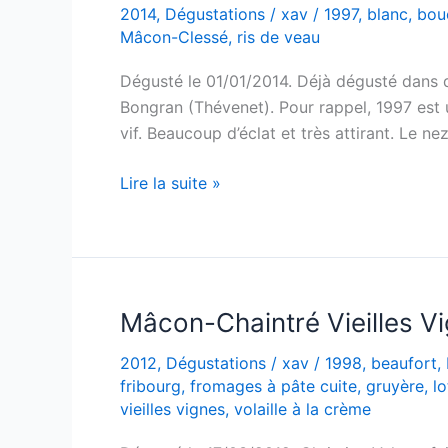
2014
,
Dégustations
/
xav
/
1997
,
blanc
,
bouc
Mâcon-Clessé
,
ris de veau
Dégusté le 01/01/2014. Déjà dégusté dans d
Bongran (Thévenet). Pour rappel, 1997 est 
vif. Beaucoup d’éclat et très attirant. Le ne
Mâcon
Lire la suite »
Clessé
–
Quintaine
–
Cuvée
Mâcon-Chaintré Vieilles V
Tradition
2012
,
Dégustations
/
xav
/
1998
,
beaufort
,
–
fribourg
,
fromages à pâte cuite
,
gruyère
,
lo
Domaine
vieilles vignes
,
volaille à la crème
de
la