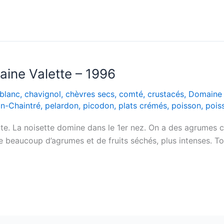
ine Valette – 1996
blanc
,
chavignol
,
chèvres secs
,
comté
,
crustacés
,
Domaine 
n-Chaintré
,
pelardon
,
picodon
,
plats crémés
,
poisson
,
pois
nte. La noisette domine dans le 1er nez. On a des agrumes 
 beaucoup d’agrumes et de fruits séchés, plus intenses. Touc