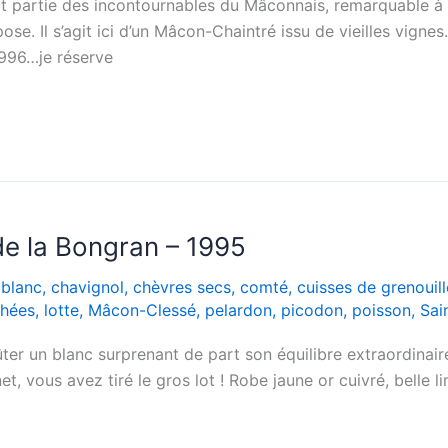
it partie des incontournables du Mâconnais, remarquable à l
pose. Il s’agit ici d’un Mâcon-Chaintré issu de vieilles vigne
1996…je réserve
e la Bongran – 1995
,
blanc
,
chavignol
,
chèvres secs
,
comté
,
cuisses de grenouill
chées
,
lotte
,
Mâcon-Clessé
,
pelardon
,
picodon
,
poisson
,
Sai
er un blanc surprenant de part son équilibre extraordinair
et, vous avez tiré le gros lot ! Robe jaune or cuivré, belle li