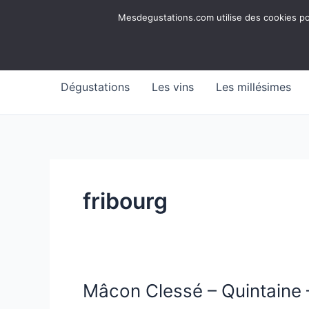
Aller
Mesdegustations
Mesdegustations.com utilise des cookies pour
au
Dégustations, accords & autour du vin
contenu
Dégustations
Les vins
Les millésimes
fribourg
Mâcon Clessé – Quintaine 