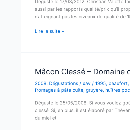
Dégusté le 17/03/2012. Christian Valette fa
Bongran
aussi par les rapports qualité/prix qu’il pro
–
n’atteignant pas les niveaux de qualité de 
1997
Mâcon-
Lire la suite »
Chaintré
Vieilles
Vignes
–
Domaine
Mâcon Clessé – Domaine d
Valette
2008
,
Dégustations
/
xav
/
1995
,
beaufort
–
fromages à pâte cuite
,
gruyère
,
huîtres po
1998
Dégusté le 25/05/2008. Si vous voulez goût
clessé. Si, en plus, il est élaboré par Théven
du miel et