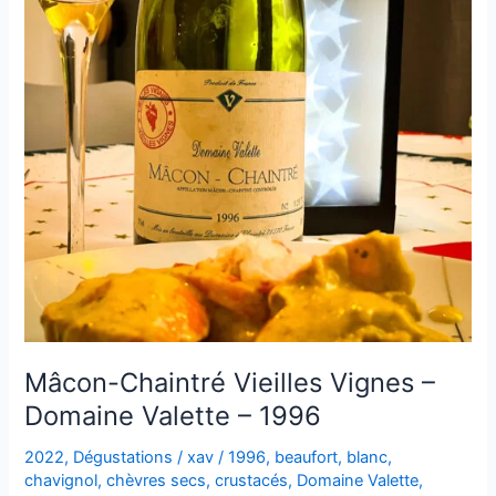
Mâcon-Chaintré Vieilles Vignes –
Domaine Valette – 1996
2022
,
Dégustations
/
xav
/
1996
,
beaufort
,
blanc
,
chavignol
,
chèvres secs
,
crustacés
,
Domaine Valette
,