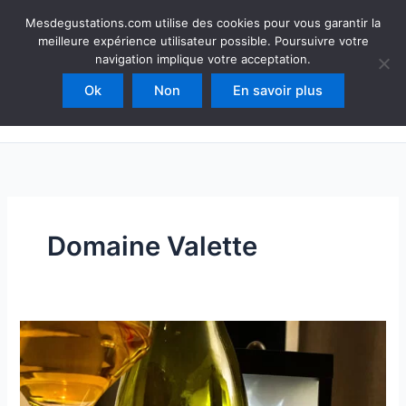
Aller
Mesdegustations
Mesdegustations.com utilise des cookies pour vous garantir la
au
meilleure expérience utilisateur possible. Poursuivre votre
Dégustations, accords & autour du vin
contenu
navigation implique votre acceptation.
Ok
Non
En savoir plus
Rechercher
Domaine Valette