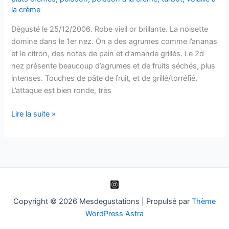
la crème
Dégusté le 25/12/2006. Robe vieil or brillante. La noisette
domine dans le 1er nez. On a des agrumes comme l’ananas
et le citron, des notes de pain et d’amande grillés. Le 2d
nez présente beaucoup d’agrumes et de fruits séchés, plus
intenses. Touches de pâte de fruit, et de grillé/torréfié.
L’attaque est bien ronde, très
Mâcon-
Lire la suite »
Chaintré
VV
–
Domaine
Valette
–
1996
Copyright © 2026 Mesdegustations | Propulsé par
Thème
WordPress Astra