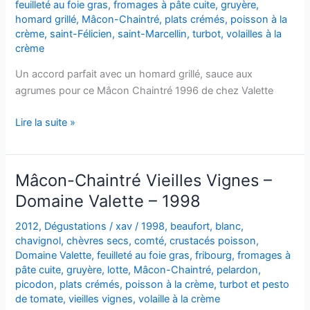
feuilleté au foie gras
,
fromages à pâte cuite
,
gruyère
,
homard grillé
,
Mâcon-Chaintré
,
plats crémés
,
poisson à la
crème
,
saint-Félicien
,
saint-Marcellin
,
turbot
,
volailles à la
crème
Un accord parfait avec un homard grillé, sauce aux
agrumes pour ce Mâcon Chaintré 1996 de chez Valette
Mâcon-
Lire la suite »
Chaintré
Vieilles
Vignes
Mâcon-Chaintré Vieilles Vignes –
–
Domaine Valette – 1998
Domaine
Valette
2012
,
Dégustations
/
xav
/
1998
,
beaufort
,
blanc
,
–
chavignol
,
chèvres secs
,
comté
,
crustacés poisson
,
1996
Domaine Valette
,
feuilleté au foie gras
,
fribourg
,
fromages à
pâte cuite
,
gruyère
,
lotte
,
Mâcon-Chaintré
,
pelardon
,
picodon
,
plats crémés
,
poisson à la crème
,
turbot et pesto
de tomate
,
vieilles vignes
,
volaille à la crème