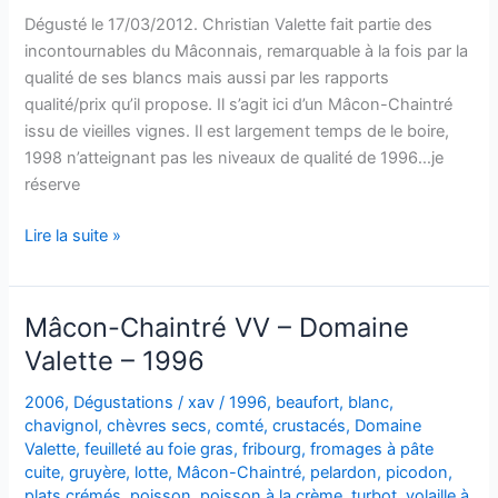
Dégusté le 17/03/2012. Christian Valette fait partie des
incontournables du Mâconnais, remarquable à la fois par la
qualité de ses blancs mais aussi par les rapports
qualité/prix qu’il propose. Il s’agit ici d’un Mâcon-Chaintré
issu de vieilles vignes. Il est largement temps de le boire,
1998 n’atteignant pas les niveaux de qualité de 1996…je
réserve
Mâcon-
Lire la suite »
Chaintré
Vieilles
Vignes
Mâcon-Chaintré VV – Domaine
–
Valette – 1996
Domaine
Valette
2006
,
Dégustations
/
xav
/
1996
,
beaufort
,
blanc
,
–
chavignol
,
chèvres secs
,
comté
,
crustacés
,
Domaine
1998
Valette
,
feuilleté au foie gras
,
fribourg
,
fromages à pâte
cuite
,
gruyère
,
lotte
,
Mâcon-Chaintré
,
pelardon
,
picodon
,
plats crémés
,
poisson
,
poisson à la crème
,
turbot
,
volaille à