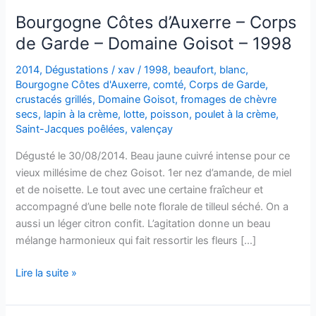
Bourgogne Côtes d’Auxerre – Corps
de Garde – Domaine Goisot – 1998
2014
,
Dégustations
/
xav
/
1998
,
beaufort
,
blanc
,
Bourgogne Côtes d'Auxerre
,
comté
,
Corps de Garde
,
crustacés grillés
,
Domaine Goisot
,
fromages de chèvre
secs
,
lapin à la crème
,
lotte
,
poisson
,
poulet à la crème
,
Saint-Jacques poêlées
,
valençay
Dégusté le 30/08/2014. Beau jaune cuivré intense pour ce
vieux millésime de chez Goisot. 1er nez d’amande, de miel
et de noisette. Le tout avec une certaine fraîcheur et
accompagné d’une belle note florale de tilleul séché. On a
aussi un léger citron confit. L’agitation donne un beau
mélange harmonieux qui fait ressortir les fleurs […]
Bourgogne
Lire la suite »
Côtes
d’Auxerre