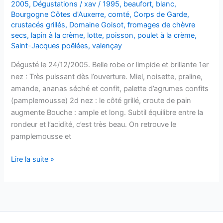
2005
,
Dégustations
/
xav
/
1995
,
beaufort
,
blanc
,
Bourgogne Côtes d'Auxerre
,
comté
,
Corps de Garde
,
crustacés grillés
,
Domaine Goisot
,
fromages de chèvre
secs
,
lapin à la crème
,
lotte
,
poisson
,
poulet à la crème
,
Saint-Jacques poêlées
,
valençay
Dégusté le 24/12/2005. Belle robe or limpide et brillante 1er
nez : Très puissant dès l’ouverture. Miel, noisette, praline,
amande, ananas séché et confit, palette d’agrumes confits
(pamplemousse) 2d nez : le côté grillé, croute de pain
augmente Bouche : ample et long. Subtil équilibre entre la
rondeur et l’acidité, c’est très beau. On retrouve le
pamplemousse et
Bourgogne
Lire la suite »
côtes
d’Auxerre
–
Corps
de