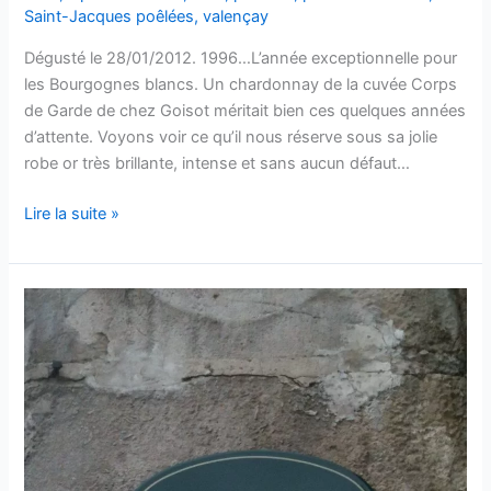
Saint-Jacques poêlées
,
valençay
Dégusté le 28/01/2012. 1996…L’année exceptionnelle pour
les Bourgognes blancs. Un chardonnay de la cuvée Corps
de Garde de chez Goisot méritait bien ces quelques années
d’attente. Voyons voir ce qu’il nous réserve sous sa jolie
robe or très brillante, intense et sans aucun défaut…
Bourgogne
Lire la suite »
Côtes
d’Auxerre
–
Corps
de
Garde
–
Domaine
Goisot
–