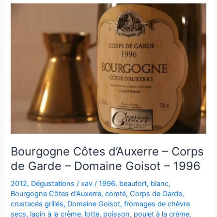
–
Corps
de
Garde
–
Domaine
Goisot
–
1998
Bourgogne Côtes d’Auxerre – Corps
de Garde – Domaine Goisot – 1996
2012
,
Dégustations
/
xav
/
1996
,
beaufort
,
blanc
,
Bourgogne Côtes d'Auxerre
,
comté
,
Corps de Garde
,
crustacés grillés
,
Domaine Goisot
,
fromages de chèvre
secs
,
lapin à la crème
,
lotte
,
poisson
,
poulet à la crème
,