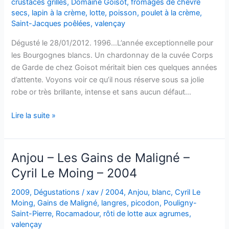
crustacés grillés
,
Domaine Goisot
,
fromages de chèvre
secs
,
lapin à la crème
,
lotte
,
poisson
,
poulet à la crème
,
Saint-Jacques poêlées
,
valençay
Dégusté le 28/01/2012. 1996…L’année exceptionnelle pour
les Bourgognes blancs. Un chardonnay de la cuvée Corps
de Garde de chez Goisot méritait bien ces quelques années
d’attente. Voyons voir ce qu’il nous réserve sous sa jolie
robe or très brillante, intense et sans aucun défaut…
Bourgogne
Lire la suite »
Côtes
d’Auxerre
–
Anjou – Les Gains de Maligné –
Corps
Cyril Le Moing – 2004
de
Garde
2009
,
Dégustations
/
xav
/
2004
,
Anjou
,
blanc
,
Cyril Le
–
Moing
,
Gains de Maligné
,
langres
,
picodon
,
Pouligny-
Domaine
Saint-Pierre
,
Rocamadour
,
rôti de lotte aux agrumes
,
valençay
Goisot