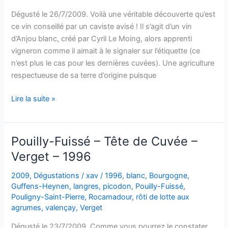
–
Dégusté le 26/7/2009. Voilà une véritable découverte qu’est
1996
ce vin conseillé par un caviste avisé ! Il s’agit d’un vin
d’Anjou blanc, créé par Cyril Le Moing, alors apprenti
vigneron comme il aimait à le signaler sur l’étiquette (ce
n’est plus le cas pour les dernières cuvées). Une agriculture
respectueuse de sa terre d’origine puisque
Anjou
Lire la suite »
–
Les
Gains
Pouilly-Fuissé – Tête de Cuvée –
de
Verget – 1996
Maligné
–
2009
,
Dégustations
/
xav
/
1996
,
blanc
,
Bourgogne
,
Cyril
Guffens-Heynen
,
langres
,
picodon
,
Pouilly-Fuissé
,
Le
Pouligny-Saint-Pierre
,
Rocamadour
,
rôti de lotte aux
agrumes
,
valençay
,
Verget
Moing
–
Dégusté le 23/7/2009. Comme vous pourrez le constater,