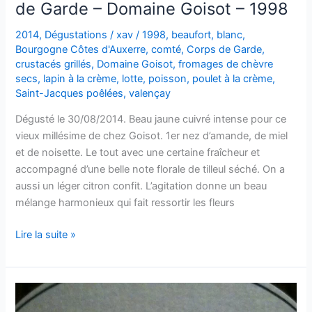
de Garde – Domaine Goisot – 1998
2014
,
Dégustations
/
xav
/
1998
,
beaufort
,
blanc
,
Bourgogne Côtes d'Auxerre
,
comté
,
Corps de Garde
,
crustacés grillés
,
Domaine Goisot
,
fromages de chèvre
secs
,
lapin à la crème
,
lotte
,
poisson
,
poulet à la crème
,
Saint-Jacques poêlées
,
valençay
Dégusté le 30/08/2014. Beau jaune cuivré intense pour ce
vieux millésime de chez Goisot. 1er nez d’amande, de miel
et de noisette. Le tout avec une certaine fraîcheur et
accompagné d’une belle note florale de tilleul séché. On a
aussi un léger citron confit. L’agitation donne un beau
mélange harmonieux qui fait ressortir les fleurs
Bourgogne
Lire la suite »
Côtes
d’Auxerre
–
Corps