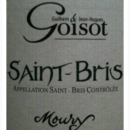
de
Garde
–
Domaine
Goisot
–
1998