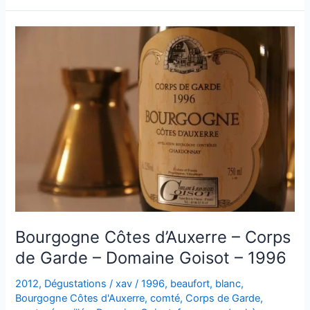
–
Moury
–
Domaine
Goisot
–
2009
Bourgogne Côtes d’Auxerre – Corps
de Garde – Domaine Goisot – 1996
2012
,
Dégustations
/
xav
/
1996
,
beaufort
,
blanc
,
Bourgogne Côtes d'Auxerre
,
comté
,
Corps de Garde
,