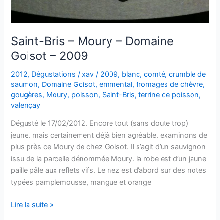
Saint-Bris – Moury – Domaine
Goisot – 2009
2012
,
Dégustations
/
xav
/
2009
,
blanc
,
comté
,
crumble de
saumon
,
Domaine Goisot
,
emmental
,
fromages de chèvre
,
gougères
,
Moury
,
poisson
,
Saint-Bris
,
terrine de poisson
,
valençay
Dégusté le 17/02/2012. Encore tout (sans doute trop)
jeune, mais certainement déjà bien agréable, examinons de
plus près ce Moury de chez Goisot. Il s’agit d’un sauvignon
issu de la parcelle dénommée Moury. la robe est d’un jaune
paille pâle aux reflets vifs. Le nez est d’abord sur des notes
typées pamplemousse, mangue et orange
Saint-
Lire la suite »
Bris