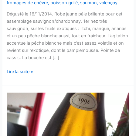
fromages de chèvre
,
poisson grillé
,
saumon
,
valençay
Dégusté le 16/11/2014. Robe jaune pâle brillante pour cet
assemblage sauvignon/chardonnay. 1er nez très
sauvignon, sur les fruits exotiques : litchi, mangue, ananas
et un peu pêche blanche aussi, tout en fraîcheur. L’agitation
accentue la pêche blanche mais c’est assez volatile et on
revient sur l’exotique, dont le pamplemousse. Pointe de
cassis. La bouche est […]
Valençay
Lire la suite »
–
Terroir
–
Cave
de
Valençay
–
2013