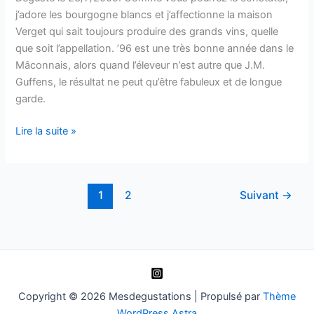
2004
j’adore les bourgogne blancs et j’affectionne la maison
Verget qui sait toujours produire des grands vins, quelle
que soit l’appellation. ’96 est une très bonne année dans le
Mâconnais, alors quand l’éleveur n’est autre que J.M.
Guffens, le résultat ne peut qu’être fabuleux et de longue
garde.
Pouilly-
Lire la suite »
Fuissé
–
Tête
1
2
Suivant
→
de
Cuvée
–
Verget
–
1996
Copyright © 2026 Mesdegustations | Propulsé par
Thème
WordPress Astra