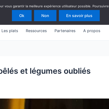
 vous garantir la meilleure expérience utilisateur possible. Poursuivre
Ok
Non
En savoir plus
Les plats
Ressources
Partenaires
A propos
oêlés et légumes oubliés