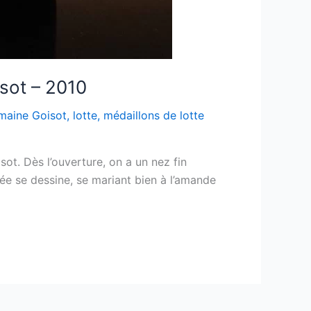
sot – 2010
maine Goisot
,
lotte
,
médaillons de lotte
ot. Dès l’ouverture, on a un nez fin
ée se dessine, se mariant bien à l’amande