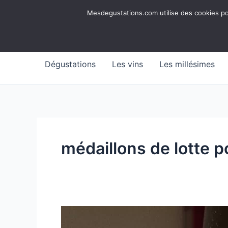
Aller
Mesdegustations
Mesdegustations.com utilise des cookies pour
au
Dégustations, accords & autour du vin
contenu
Dégustations
Les vins
Les millésimes
médaillons de lotte p