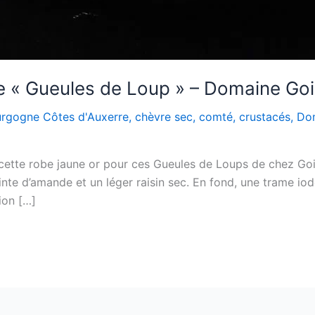
 « Gueules de Loup » – Domaine Goi
rgogne Côtes d'Auxerre
,
chèvre sec
,
comté
,
crustacés
,
Do
 cette robe jaune or pour ces Gueules de Loups de chez Gois
nte d’amande et un léger raisin sec. En fond, une trame iod
ion […]