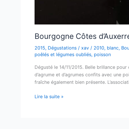
Bourgogne Côtes d’Auxerre
2015
,
Dégustations
/
xav
/
2010
,
blanc
,
Bou
poêlés et légumes oubliés
,
poisson
Dégusté le 14/11/2015. Belle brillance pour
d’agrume et d’agrumes confits avec une poi
fraîche également bien présente. L’associat
Bourgogne
Lire la suite »
Côtes
d’Auxerre
« Gueules
de