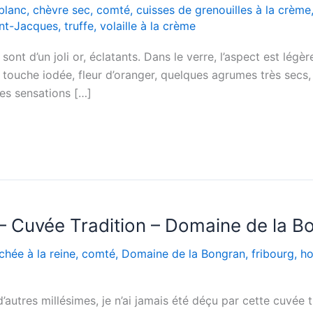
blanc
,
chèvre sec
,
comté
,
cuisses de grenouilles à la crème
nt-Jacques
,
truffe
,
volaille à la crème
ont d’un joli or, éclatants. Dans le verre, l’aspect est légè
 touche iodée, fleur d’oranger, quelques agrumes très secs,
des sensations […]
– Cuvée Tradition – Domaine de la B
hée à la reine
,
comté
,
Domaine de la Bongran
,
fribourg
,
ho
’autres millésimes, je n’ai jamais été déçu par cette cuvée