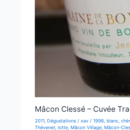
Mâcon Clessé – Cuvée Trad
2011
,
Dégustations
/
xav
/
1998
,
blanc
,
chè
Thévenet
,
lotte
,
Mâcon Village
,
Mâcon-Cle