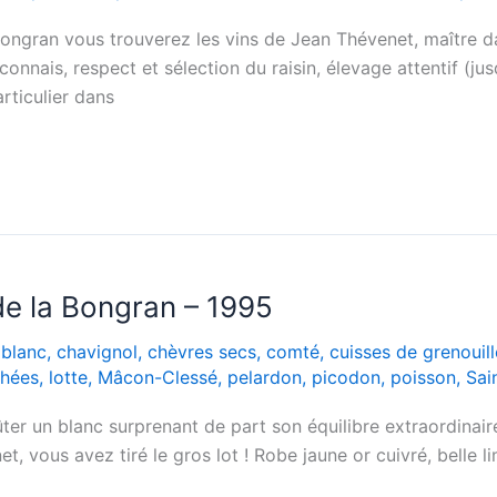
ngran vous trouverez les vins de Jean Thévenet, maître dan
onnais, respect et sélection du raisin, élevage attentif (jus
rticulier dans
e la Bongran – 1995
,
blanc
,
chavignol
,
chèvres secs
,
comté
,
cuisses de grenouill
chées
,
lotte
,
Mâcon-Clessé
,
pelardon
,
picodon
,
poisson
,
Sai
er un blanc surprenant de part son équilibre extraordinair
et, vous avez tiré le gros lot ! Robe jaune or cuivré, belle li