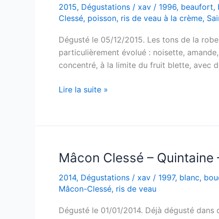
2015
,
Dégustations
/
xav
/
1996
,
beaufort
,
Clessé
,
poisson
,
ris de veau à la crème
,
Sai
Dégusté le 05/12/2015. Les tons de la robe s
particulièrement évolué : noisette, amande,
concentré, à la limite du fruit blette, avec 
Mâcon
Lire la suite »
clessé
Quintaine
« cuvée
tradition »
–
Mâcon Clessé – Quintaine 
Domaine
2014
,
Dégustations
/
xav
/
1997
,
blanc
,
bouc
de
Mâcon-Clessé
,
ris de veau
la
Bongran
Dégusté le 01/01/2014. Déjà dégusté dans d
–