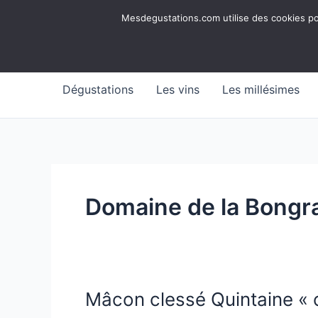
Aller
Mesdegustations
Mesdegustations.com utilise des cookies pour
au
Dégustations, accords & autour du vin
contenu
Dégustations
Les vins
Les millésimes
Domaine de la Bongr
Mâcon clessé Quintaine « 