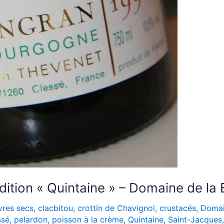
ition « Quintaine » – Domaine de la
vres secs
,
clacbitou
,
crottin de Chavignol
,
crustacés
,
Domai
ssé
,
pelardon
,
poisson à la crème
,
Quintaine
,
Saint-Jacques