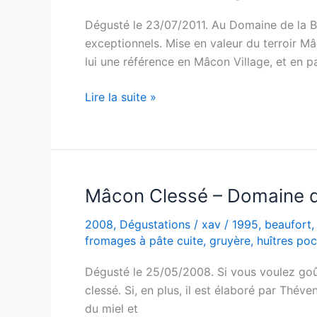
Dégusté le 23/07/2011. Au Domaine de la Bo
exceptionnels. Mise en valeur du terroir Mâc
lui une référence en Mâcon Village, et en pa
Mâcon
Lire la suite »
Clessé
–
Cuvée
Tradition
« Quintaine »
Mâcon Clessé – Domaine d
–
2008
,
Dégustations
/
xav
/
1995
,
beaufort
Domaine
fromages à pâte cuite
,
gruyère
,
huîtres po
de
la
Dégusté le 25/05/2008. Si vous voulez goût
Bongran
clessé. Si, en plus, il est élaboré par Théven
–
du miel et