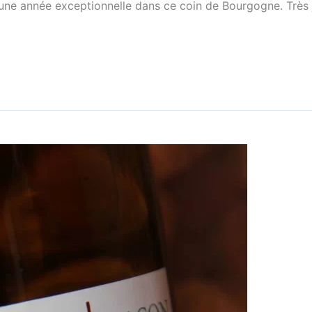
une année exceptionnelle dans ce coin de Bourgogne. Très jo
z