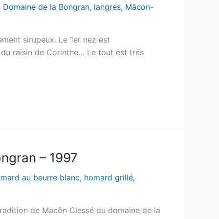
,
Domaine de la Bongran
,
langres
,
Mâcon-
rement sirupeux. Le 1er nez est
 du raisin de Corinthe… Le tout est très
ongran – 1997
mard au beurre blanc
,
homard grillé
,
 tradition de Macôn Clessé du domaine de la