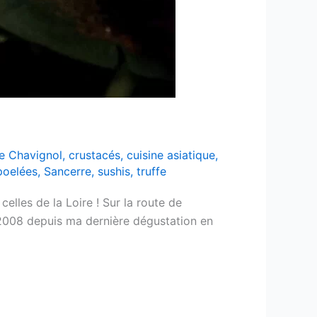
de Chavignol
,
crustacés
,
cuisine asiatique
,
poelées
,
Sancerre
,
sushis
,
truffe
elles de la Loire ! Sur la route de
2008 depuis ma dernière dégustation en