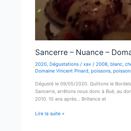
Sancerre – Nuance – Doma
2020
,
Dégustations
/
xav
/
2008
,
blanc
,
ch
Domaine Vincent Pinard
,
poissons
,
poissons
Dégusté le 09/05/2020. Quittons le Bordelais
Sancerre, arrêtons nous donc à Bué, au do
2010. 10 ans après… Brillance et
Sancerre
Lire la suite »
–
Nuance