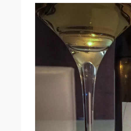
PINARD
–
2007