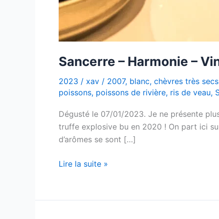
Sancerre – Harmonie – Vi
2023
/
xav
/
2007
,
blanc
,
chèvres très secs
poissons
,
poissons de rivière
,
ris de veau
,
Dégusté le 07/01/2023. Je ne présente plus
truffe explosive bu en 2020 ! On part ici su
d’arômes se sont […]
Sancerre
Lire la suite »
–
Harmonie
–
Vincent