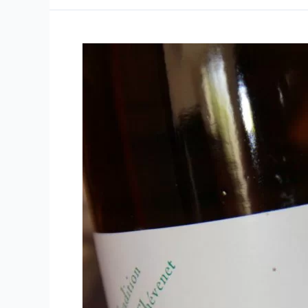
–
Domaine
Vincent
Pinard
–
2008