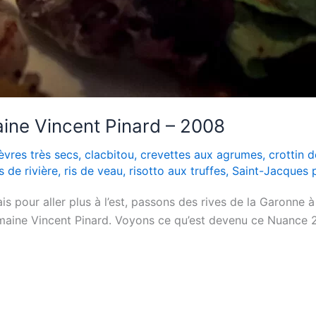
ine Vincent Pinard – 2008
èvres très secs
,
clacbitou
,
crevettes aux agrumes
,
crottin 
 de rivière
,
ris de veau
,
risotto aux truffes
,
Saint-Jacques 
 pour aller plus à l’est, passons des rives de la Garonne à c
maine Vincent Pinard. Voyons ce qu’est devenu ce Nuance 