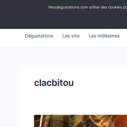
Aller
Mesdegustations
Mesdegustations.com utilise des cookies pour
au
Dégustations, accords & autour du vin
contenu
Dégustations
Les vins
Les millésimes
clacbitou