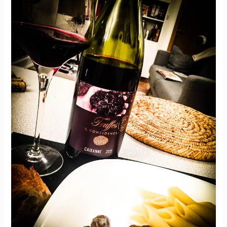
La
Digoine
–
Domaine
A.
et
P.
De
Villaine
–
1999