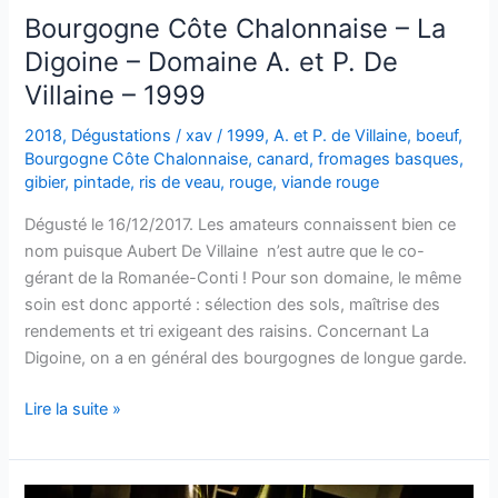
Bourgogne Côte Chalonnaise – La
Digoine – Domaine A. et P. De
Villaine – 1999
2018
,
Dégustations
/
xav
/
1999
,
A. et P. de Villaine
,
boeuf
,
Bourgogne Côte Chalonnaise
,
canard
,
fromages basques
,
gibier
,
pintade
,
ris de veau
,
rouge
,
viande rouge
Dégusté le 16/12/2017. Les amateurs connaissent bien ce
nom puisque Aubert De Villaine n’est autre que le co-
gérant de la Romanée-Conti ! Pour son domaine, le même
soin est donc apporté : sélection des sols, maîtrise des
rendements et tri exigeant des raisins. Concernant La
Digoine, on a en général des bourgognes de longue garde.
Bourgogne
Lire la suite »
Côte
Chalonnaise
–