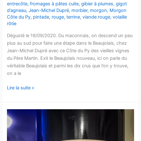
entrecôte
,
fromages à pâtes cuite
,
gibier à plumes
,
gigot
d’agneau
,
Jean-Michel Dupré
,
morbier
,
morgon
,
Morgon
Côte du Py
,
pintade
,
rouge
,
terrine
,
viande rouge
,
volaille
rôtie
Dégusté le 19/09/2020. Du maconnais, on descend un peu
plus au sud pour faire une étape dans le Beaujolais, chez
Jean-Michel Dupré avec ce Côte du Py des vieilles vignes
du Père Martin. Exit le Beaujolais nouveau, ici on parle du
véritable Beaujolais et parmi les dix crus que l’on y trouve,
on a le
Morgon
Lire la suite »
Côte
du
Py
–
Les
Vielles
Vignes