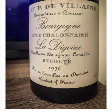
du
Père
Martin
–
2018
–
Jean-
Michel
Dupré