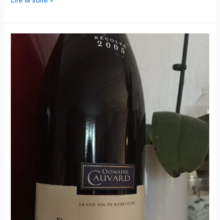
–
Truffes
et
confidences
–
2015