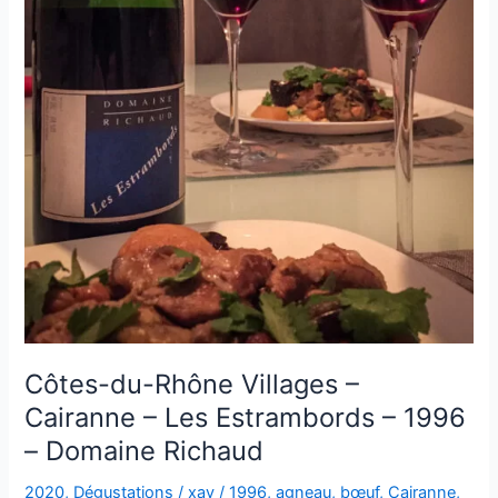
Côtes-du-Rhône Villages –
Cairanne – Les Estrambords – 1996
– Domaine Richaud
2020
,
Dégustations
/
xav
/
1996
,
agneau
,
bœuf
,
Cairanne
,