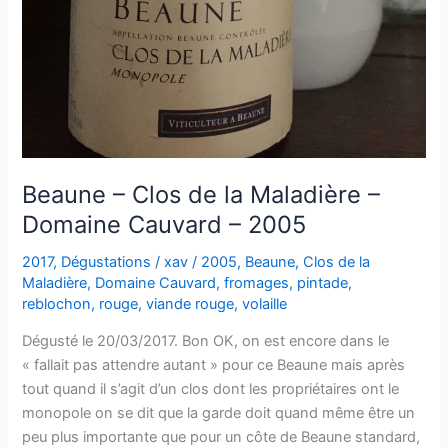
Beaune – Clos de la Maladière –
Domaine Cauvard – 2005
2017
,
Dégustations
/
xav
/
2005
,
Beaune
,
Clos de la
Maladière
,
Domaine Cauvard
,
fromages
,
pintade
,
reblochon
,
rouge
,
viande rouge
,
volaille
Dégusté le 20/03/2017. Bon OK, on est encore dans le
« fallait pas attendre autant » pour ce Beaune mais après
tout quand il s’agit d’un clos dont les propriétaires ont le
monopole on se dit que la garde doit quand même être un
peu plus importante que pour un côte de Beaune standard,