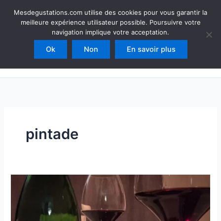
Aller
Mesdegustations
Mesdegustations.com utilise des cookies pour vous garantir la
au
meilleure expérience utilisateur possible. Poursuivre votre
Dégustations, accords & autour du vin
contenu
navigation implique votre acceptation.
Ok
Non
En savoir plus
Rechercher
pintade