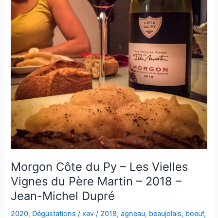
Les
Estrambords
–
1996
–
Domaine
Richaud
Morgon Côte du Py – Les Vielles
Vignes du Père Martin – 2018 –
Jean-Michel Dupré
2020
,
Dégustations
/
xav
/
2018
,
agneau
,
beaujolais
,
boeuf
,