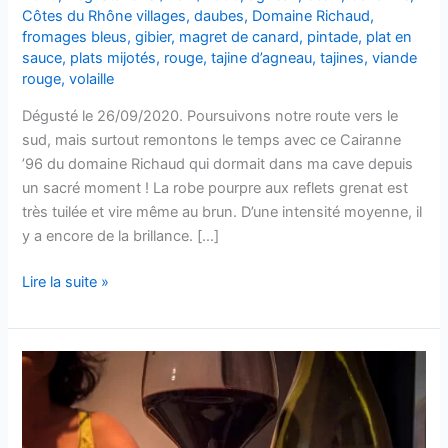
Côtes du Rhône villages
,
daubes
,
Domaine Richaud
,
fromages bleus
,
gibier
,
magret de canard
,
pintade
,
plat en
sauce
,
plats mijotés
,
rouge
,
tajine d’agneau
,
tajines
,
viande
rouge
,
volaille
Dégusté le 26/09/2020. Poursuivons notre route vers le
sud, mais surtout remontons le temps avec ce Cairanne
’96 du domaine Richaud qui dormait dans ma cave depuis
un sacré moment ! La robe pourpre aux reflets grenat est
très tuilée et vire même au brun. D’une intensité moyenne, il
y a encore de la brillance. […]
Côtes-
Lire la suite »
du-
Rhône
Villages
–
Cairanne
–