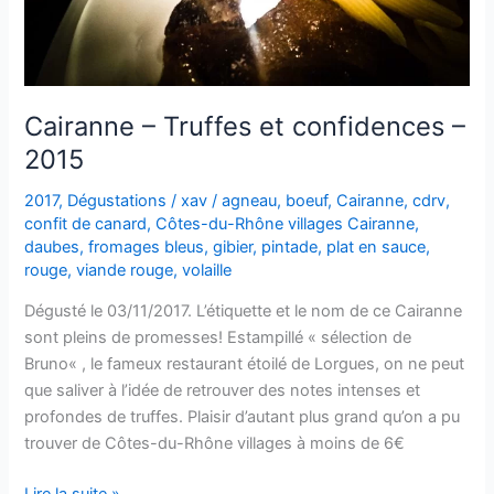
Cairanne – Truffes et confidences –
2015
2017
,
Dégustations
/
xav
/
agneau
,
boeuf
,
Cairanne
,
cdrv
,
confit de canard
,
Côtes-du-Rhône villages Cairanne
,
daubes
,
fromages bleus
,
gibier
,
pintade
,
plat en sauce
,
rouge
,
viande rouge
,
volaille
Dégusté le 03/11/2017. L’étiquette et le nom de ce Cairanne
sont pleins de promesses! Estampillé « sélection de
Bruno« , le fameux restaurant étoilé de Lorgues, on ne peut
que saliver à l’idée de retrouver des notes intenses et
profondes de truffes. Plaisir d’autant plus grand qu’on a pu
trouver de Côtes-du-Rhône villages à moins de 6€
Cairanne
Lire la suite »