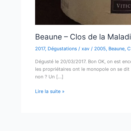
Beaune – Clos de la Malad
2017
,
Dégustations
/
xav
/
2005
,
Beaune
,
C
Dégusté le 20/03/2017. Bon OK, on est encor
les propriétaires ont le monopole on se d
non ? Un […]
Beaune
Lire la suite »
–
Clos
de
la
Maladière