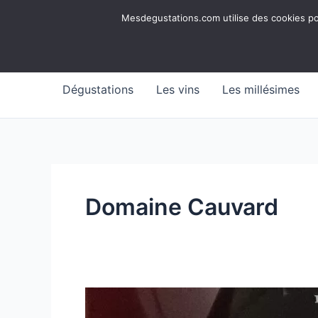
Aller
Mesdegustations
Mesdegustations.com utilise des cookies pour
au
Dégustations, accords & autour du vin
contenu
Dégustations
Les vins
Les millésimes
Domaine Cauvard