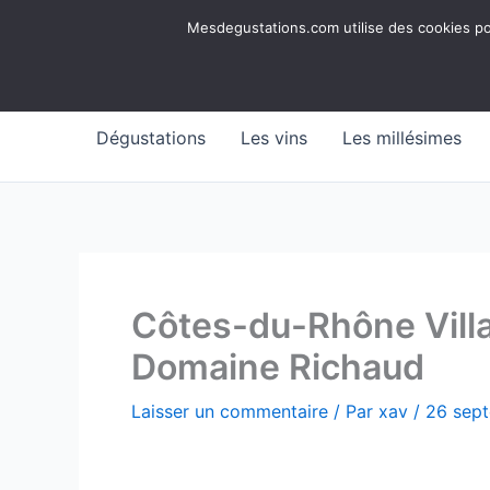
Aller
Mesdegustations
Mesdegustations.com utilise des cookies pour
au
Dégustations, accords & autour du vin
contenu
Dégustations
Les vins
Les millésimes
Côtes-du-Rhône Villa
Domaine Richaud
Laisser un commentaire
/ Par
xav
/
26 sep