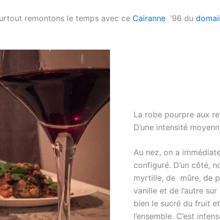
 surtout remontons le temps avec ce
Cairanne
’96 du
domai
La robe pourpre aux ref
D’une intensité moyenne,
Au nez, on a immédiatem
configuré. D’un côté, 
myrtille, de mûre, de p
vanille et de l’autre su
bien le sucré du fruit e
l’ensemble. C’est intens