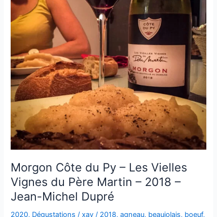
Morgon Côte du Py – Les Vielles
Vignes du Père Martin – 2018 –
Jean-Michel Dupré
2020
,
Dégustations
/
xav
/
2018
,
agneau
,
beaujolais
,
boeuf
,