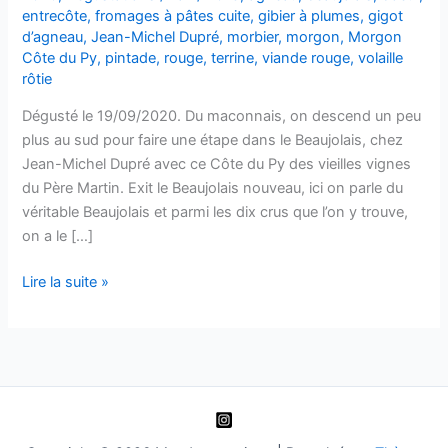
entrecôte
,
fromages à pâtes cuite
,
gibier à plumes
,
gigot
d’agneau
,
Jean-Michel Dupré
,
morbier
,
morgon
,
Morgon
Côte du Py
,
pintade
,
rouge
,
terrine
,
viande rouge
,
volaille
rôtie
Dégusté le 19/09/2020. Du maconnais, on descend un peu
plus au sud pour faire une étape dans le Beaujolais, chez
Jean-Michel Dupré avec ce Côte du Py des vieilles vignes
du Père Martin. Exit le Beaujolais nouveau, ici on parle du
véritable Beaujolais et parmi les dix crus que l’on y trouve,
on a le […]
Morgon
Lire la suite »
Côte
du
Py
–
Les
Vielles