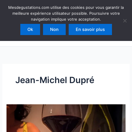
Aller
Mesdegustations
Mesdegustations.com utilise des cookies pour vous garantir la
au
meilleure expérience utilisateur possible. Poursuivre votre
Dégustations, accords & autour du vin
contenu
navigation implique votre acceptation.
Ok
Non
En savoir plus
Rechercher
Jean-Michel Dupré