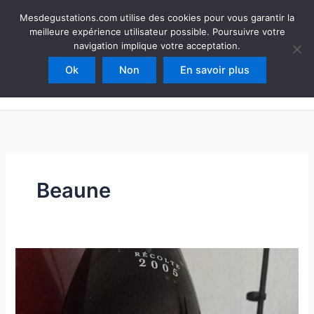
Aller
Mesdegustations
Mesdegustations.com utilise des cookies pour vous garantir la
au
meilleure expérience utilisateur possible. Poursuivre votre
Dégustations, accords & autour du vin
contenu
navigation implique votre acceptation.
Ok
Non
En savoir plus
Rechercher
Beaune