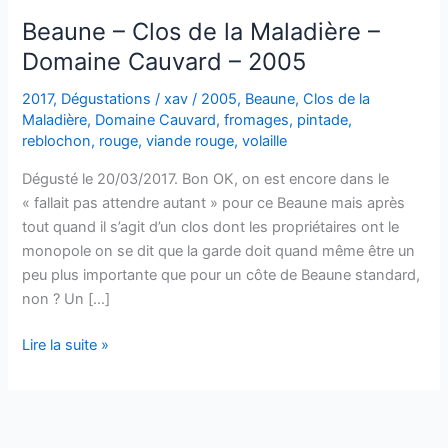
Beaune – Clos de la Maladière –
Domaine Cauvard – 2005
2017
,
Dégustations
/
xav
/
2005
,
Beaune
,
Clos de la
Maladière
,
Domaine Cauvard
,
fromages
,
pintade
,
reblochon
,
rouge
,
viande rouge
,
volaille
Dégusté le 20/03/2017. Bon OK, on est encore dans le
« fallait pas attendre autant » pour ce Beaune mais après
tout quand il s’agit d’un clos dont les propriétaires ont le
monopole on se dit que la garde doit quand même être un
peu plus importante que pour un côte de Beaune standard,
non ? Un […]
Beaune
Lire la suite »
–
Clos
de
la