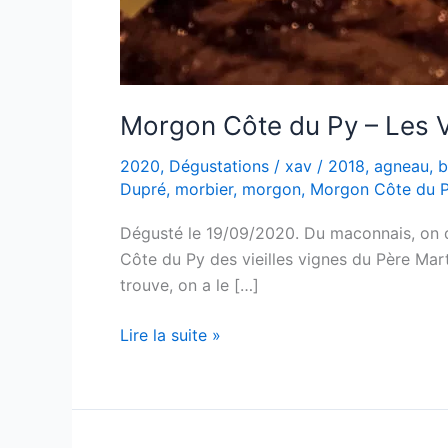
Morgon Côte du Py – Les V
2020
,
Dégustations
/
xav
/
2018
,
agneau
,
b
Dupré
,
morbier
,
morgon
,
Morgon Côte du 
Dégusté le 19/09/2020. Du maconnais, on d
Côte du Py des vieilles vignes du Père Marti
trouve, on a le […]
Morgon
Lire la suite »
Côte
du
Py
–