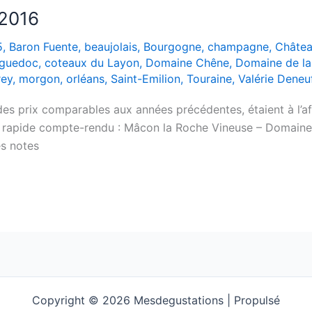
 2016
5
,
Baron Fuente
,
beaujolais
,
Bourgogne
,
champagne
,
Châtea
nguedoc
,
coteaux du Layon
,
Domaine Chêne
,
Domaine de la
rey
,
morgon
,
orléans
,
Saint-Emilion
,
Touraine
,
Valérie Dene
 prix comparables aux années précédentes, étaient à l’aff
le rapide compte-rendu : Mâcon la Roche Vineuse – Domaine
es notes
Copyright © 2026 Mesdegustations | Propulsé