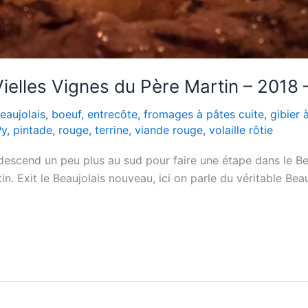
ielles Vignes du Père Martin – 2018
eaujolais
,
boeuf
,
entrecôte
,
fromages à pâtes cuite
,
gibier 
Py
,
pintade
,
rouge
,
terrine
,
viande rouge
,
volaille rôtie
escend un peu plus au sud pour faire une étape dans le Be
n. Exit le Beaujolais nouveau, ici on parle du véritable Beau