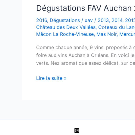
Les
Dégustations FAV Auchan
Vielles
2016
,
Dégustations
/
xav
/
2013
,
2014
,
201
Vignes
Château des Deux Vallées
,
Coteaux du La
du
Mâcon La Roche-Vineuse
,
Mas Noir
,
Mercu
Père
Martin
Comme chaque année, 9 vins, proposés à des
–
foire aux vins Auchan à Orléans. En voici 
2018
verts. Nez aromatique assez délicat, sur d
–
Jean-
Dégustations
Lire la suite »
Michel
FAV
Dupré
Auchan
2016