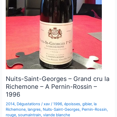
Nuits-Saint-Georges – Grand cru la
Richemone – A Pernin-Rossin –
1996
2014
,
Dégustations
/
xav
/
1996
,
époisses
,
gibier
,
la
Richemone
,
langres
,
Nuits-Saint-Georges
,
Pernin-Rossin
,
rouge
,
soumaintrain
,
viande blanche