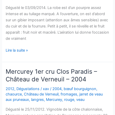
Dégusté le 03/09/2014. La robe est d’un pourpre assez
intense et au tuilage marqué. A l’ouverture, on est d’abord
sur un gibier imposant (attention aux âmes sensibles) avec
du cuir et de la fourrure. Petit à petit, il se réveille et le fruit
apparaît : fruit noir et macéré. L’aération lui donne l’occasion
de vraiment
Nuits-
Lire la suite »
Saint-
Georges
–
Mercurey 1er cru Clos Paradis –
Grand
Château de Verneuil – 2004
cru
la
2012
,
Dégustations
/
xav
/
2004
,
bœuf bourguignon
,
Richemone
chaource
,
Château de Verneuil
,
fromages
,
jarret de veau
–
aux pruneaux
,
langres
,
Mercurey
,
rouge
,
veau
A
Dégusté le 25/11/2012. Vignoble de la côte chalonnaise,
Pernin-