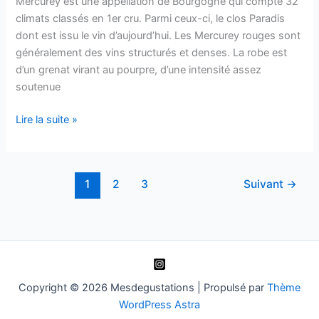
Mercurey est une appellation de Bourgogne qui compte 32
Rossin
climats classés en 1er cru. Parmi ceux-ci, le clos Paradis
–
dont est issu le vin d’aujourd’hui. Les Mercurey rouges sont
1996
généralement des vins structurés et denses. La robe est
d’un grenat virant au pourpre, d’une intensité assez
soutenue
Mercurey
Lire la suite »
1er
cru
Clos
1
2
3
Suivant
→
Paradis
–
Château
de
Verneuil
–
Copyright © 2026 Mesdegustations | Propulsé par
Thème
2004
WordPress Astra