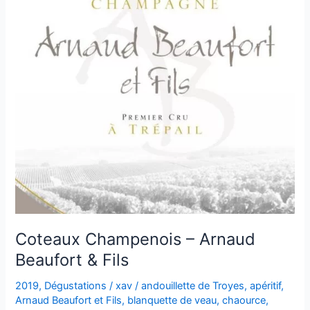
Coteaux Champenois – Arnaud
Beaufort & Fils
2019
,
Dégustations
/
xav
/
andouillette de Troyes
,
apéritif
,
Arnaud Beaufort et Fils
,
blanquette de veau
,
chaource
,