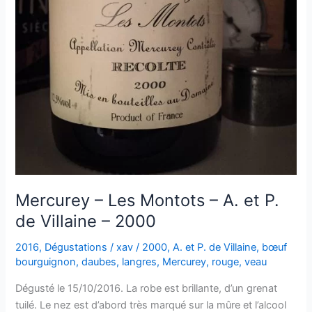
Mercurey – Les Montots – A. et P.
de Villaine – 2000
2016
,
Dégustations
/
xav
/
2000
,
A. et P. de Villaine
,
bœuf
bourguignon
,
daubes
,
langres
,
Mercurey
,
rouge
,
veau
Dégusté le 15/10/2016. La robe est brillante, d’un grenat
tuilé. Le nez est d’abord très marqué sur la mûre et l’alcool