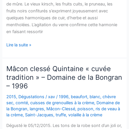
de mûre. Le vieux kirsch, les fruits cuits, le pruneau, les
fruits noirs confiturés s’expriment joyeusement avec
quelques harmoniques de cuir, d’herbe et aussi
mentholées. L’agitation du verre confirme cette harmonie
en faisant ressortir
Mercurey
Lire la suite »
–
Les
Montots
Mâcon clessé Quintaine « cuvée
–
tradition » – Domaine de la Bongran
A.
– 1996
et
P.
2015
,
Dégustations
/
xav
/
1996
,
beaufort
,
blanc
,
chèvre
de
sec
,
comté
,
cuisses de grenouilles à la crème
,
Domaine de
Villaine
la Bongran
,
langres
,
Mâcon-Clessé
,
poisson
,
ris de veau à
–
la crème
,
Saint-Jacques
,
truffe
,
volaille à la crème
2000
Dégusté le 05/12/2015. Les tons de la robe sont d’un joli or,