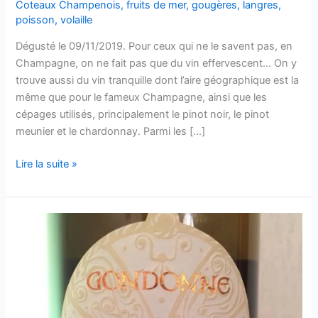
Coteaux Champenois
,
fruits de mer
,
gougères
,
langres
,
poisson
,
volaille
Dégusté le 09/11/2019. Pour ceux qui ne le savent pas, en
Champagne, on ne fait pas que du vin effervescent… On y
trouve aussi du vin tranquille dont l’aire géographique est la
même que pour le fameux Champagne, ainsi que les
cépages utilisés, principalement le pinot noir, le pinot
meunier et le chardonnay. Parmi les […]
Coteaux
Lire la suite »
Champenois
–
Arnaud
Beaufort
&
Fils