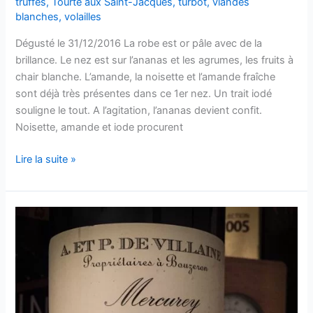
truffes
,
Tourte aux Saint-Jacques
,
turbot
,
viandes
blanches
,
volailles
Dégusté le 31/12/2016 La robe est or pâle avec de la
brillance. Le nez est sur l’ananas et les agrumes, les fruits à
chair blanche. L’amande, la noisette et l’amande fraîche
sont déjà très présentes dans ce 1er nez. Un trait iodé
souligne le tout. A l’agitation, l’ananas devient confit.
Noisette, amande et iode procurent
Bourgogne
Lire la suite »
Côte
d’Auxerre
–
Gondonne
–
Domaine
Goisot
–
2009