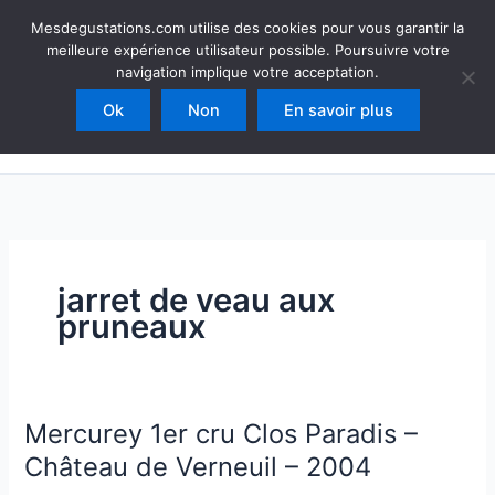
Aller
Mesdegustations
Mesdegustations.com utilise des cookies pour vous garantir la
au
meilleure expérience utilisateur possible. Poursuivre votre
Dégustations, accords & autour du vin
contenu
navigation implique votre acceptation.
Ok
Non
En savoir plus
Rechercher
jarret de veau aux
pruneaux
Mercurey 1er cru Clos Paradis –
Château de Verneuil – 2004