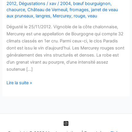
2012
,
Dégustations
/
xav
/
2004
,
bœuf bourguignon
,
chaource
,
Château de Verneuil
,
fromages
,
jarret de veau
aux pruneaux
,
langres
,
Mercurey
,
rouge
,
veau
Dégusté le 25/11/2012. Vignoble de la côte chalonnaise,
Mercurey est une appellation de Bourgogne qui compte 32
climats classés en 1er cru. Parmi ceux-ci, le clos Paradis
dont est issu le vin d’aujourd’hui. Les Mercurey rouges sont
généralement des vins structurés et denses. La robe est
d’un grenat virant au pourpre, d’une intensité assez
soutenue […]
Mercurey
Lire la suite »
1er
cru
Clos
Paradis
–
Château