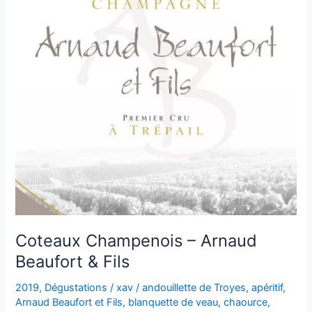
Coteaux Champenois – Arnaud
Beaufort & Fils
2019
,
Dégustations
/
xav
/
andouillette de Troyes
,
apéritif
,
Arnaud Beaufort et Fils
,
blanquette de veau
,
chaource
,