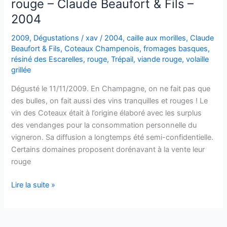
rouge – Claude Beaufort & Fils –
2004
2009
,
Dégustations
/
xav
/
2004
,
caille aux morilles
,
Claude
Beaufort & Fils
,
Coteaux Champenois
,
fromages basques
,
résiné des Escarelles
,
rouge
,
Trépail
,
viande rouge
,
volaille
grillée
Dégusté le 11/11/2009. En Champagne, on ne fait pas que
des bulles, on fait aussi des vins tranquilles et rouges ! Le
vin des Coteaux était à l’origine élaboré avec les surplus
des vendanges pour la consommation personnelle du
vigneron. Sa diffusion a longtemps été semi-confidentielle.
Certains domaines proposent dorénavant à la vente leur
rouge
Coteaux
Lire la suite »
Champenois
–
Trépail