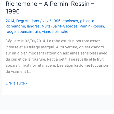
Richemone – A Pernin-Rossin –
1996
2014
,
Dégustations
/
xav
/
1996
,
époisses
,
gibier
,
la
Richemone
,
langres
,
Nuits-Saint-Georges
,
Pernin-Rossin
,
rouge
,
soumaintrain
,
viande blanche
Dégusté le 03/09/2014. La robe est d’un pourpre assez
intense et au tuilage marqué. A l’ouverture, on est d’abord
sur un gibier imposant (attention aux âmes sensibles) avec
du cuir et de la fourrure. Petit à petit, il se réveille et le fruit
apparaît : fruit noir et macéré. L’aération lui donne l’occasion
de vraiment […]
Nuits-
Lire la suite »
Saint-
Georges
–
Grand
cru