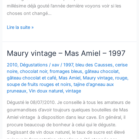
millésime déjà gouté l’année dernière voyons voir si les
choses ont changé…
Saint-
Lire la suite »
Julien
–
Les
Maury vintage – Mas Amiel – 1997
fiefs
de
2010
,
Dégustations
/
xav
/
1997
,
bleu des Causses
,
cerise
noire
,
chocolat noir
,
fromages bleus
,
gâteau chocolat
,
Lagrange
gâteau chocolat et café
,
Mas Amiel
,
Maury vintage
,
rouge
,
–
soupe de fruits rouges et noirs
,
tajine d'agneau aux
2004
pruneaux
,
Vin doux naturel
,
vintage
Dégusté le 08/07/2010. Je conseille à tous les amateurs de
gourmandises d’avoir toujours quelques bouteilles de Mas
Amiel vintage à disposition dans leur cave. En général, il
procure beaucoup de bonheur à celui qui le déguste.
S’agissant de vin doux naturel, le taux de sucre est élevé