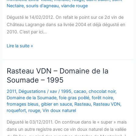
Nectaire
,
souris d'agneau
,
viande rouge
Dégusté le 14/02/2012. On refait le point sur ce 2d vin de
Château Lagrange dans sa livrée 2004 et déjà dégusté en
2010. C’est par ici…
Saint
Lire la suite »
Julien
–
Les
Rasteau VDN – Domaine de la
Fiefs
Soumade – 1995
de
Lagrange
2011
,
Dégustations
/
xav
/
1995
,
cacao
,
chocolat noir
,
–
Domaine de la Soumade
,
foie gras poêlé
,
forêt noire
,
2004
fromages bleus
,
gibier en sauce
,
Rasteau
,
Rasteau VDN
,
roquefort
,
rouge
,
Vin doux naturel
Dégusté le 03/12/2011. On continue dans le « super » mais
dans un autre registre avec ce vin doux naturel de la vallée