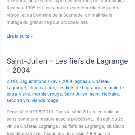
du Rhône, au pied des superbes dentelles de Montmirail, à
Rasteau. 1995 est une année exceptionnelle dans cette
région, et au Domaine de la Soumade, on maîtrise le
mutage du grenache pour proposer des
Rasteau
Lire la suite »
VDN
–
Domaine
Saint-Julien – Les fiefs de Lagrange
de
– 2004
la
Soumade
2010
,
Dégustations
/
xav
/
2004
,
agneau
,
Château
–
Lagrange
,
chocolat noir
,
Les fiefs de Lagrange
,
mimolette
1995
extra-vieille
,
morbier
,
rouge
,
Saint Julien
,
saint-Nectaire
,
second vin
,
viande rouge
Dégusté le 07/08/2010. Dans la série 2d vin, en voilà un
sans commune mesure avec le précédent… Il s’agit du 2d
vin de Château Lagrange : les fiefs de Lagrange, plusieurs
fois dégusté avec beaucoup de plaisir. 2004 est un