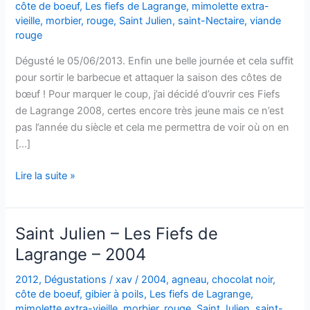
côte de boeuf
,
Les fiefs de Lagrange
,
mimolette extra-
vieille
,
morbier
,
rouge
,
Saint Julien
,
saint-Nectaire
,
viande
rouge
Dégusté le 05/06/2013. Enfin une belle journée et cela suffit
pour sortir le barbecue et attaquer la saison des côtes de
bœuf ! Pour marquer le coup, j’ai décidé d’ouvrir ces Fiefs
de Lagrange 2008, certes encore très jeune mais ce n’est
pas l’année du siècle et cela me permettra de voir où on en
[…]
Saint-
Lire la suite »
Julien
–
Les
Saint Julien – Les Fiefs de
Fiefs
Lagrange – 2004
de
Lagrange
2012
,
Dégustations
/
xav
/
2004
,
agneau
,
chocolat noir
,
–
côte de boeuf
,
gibier à poils
,
Les fiefs de Lagrange
,
2008
mimolette extra-vieille
,
morbier
,
rouge
,
Saint Julien
,
saint-