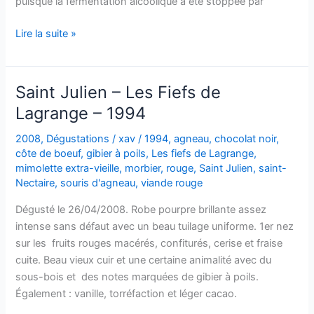
puisque la fermentation alcoolique a été stoppée par
Maury
Lire la suite »
vintage
–
Mas
Saint Julien – Les Fiefs de
Amiel
Lagrange – 1994
–
1997
2008
,
Dégustations
/
xav
/
1994
,
agneau
,
chocolat noir
,
côte de boeuf
,
gibier à poils
,
Les fiefs de Lagrange
,
mimolette extra-vieille
,
morbier
,
rouge
,
Saint Julien
,
saint-
Nectaire
,
souris d'agneau
,
viande rouge
Dégusté le 26/04/2008. Robe pourpre brillante assez
intense sans défaut avec un beau tuilage uniforme. 1er nez
sur les fruits rouges macérés, confiturés, cerise et fraise
cuite. Beau vieux cuir et une certaine animalité avec du
sous-bois et des notes marquées de gibier à poils.
Également : vanille, torréfaction et léger cacao.