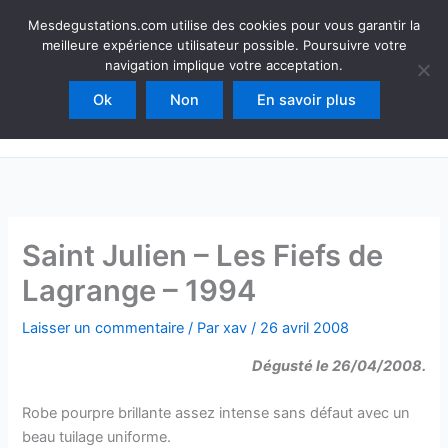
Aller
Mesdegustations
Mesdegustations.com utilise des cookies pour vous garantir la
au
meilleure expérience utilisateur possible. Poursuivre votre
Dégustations, accords & autour du vin
contenu
navigation implique votre acceptation.
Ok
Non
En savoir plus
Rechercher
Saint Julien – Les Fiefs de
Lagrange – 1994
Laisser un commentaire
/ Par
xav
/
26 avril 2008
Dégusté le 26/04/2008.
Robe pourpre brillante assez intense sans défaut avec un
beau tuilage uniforme.