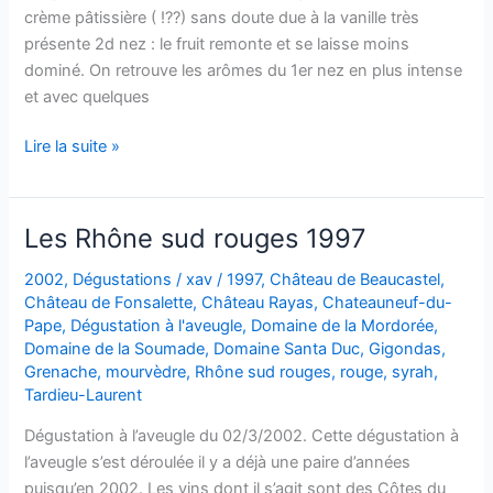
Domaine
crème pâtissière ( !??) sans doute due à la vanille très
de
présente 2d nez : le fruit remonte et se laisse moins
la
dominé. On retrouve les arômes du 1er nez en plus intense
Soumade
et avec quelques
–
1995
Côtes-
Lire la suite »
du-
Rhône
–
Les Rhône sud rouges 1997
Domaine
de
2002
,
Dégustations
/
xav
/
1997
,
Château de Beaucastel
,
Château de Fonsalette
,
Château Rayas
,
Chateauneuf-du-
la
Pape
,
Dégustation à l'aveugle
,
Domaine de la Mordorée
,
Soumade
Domaine de la Soumade
,
Domaine Santa Duc
,
Gigondas
,
–
Grenache
,
mourvèdre
,
Rhône sud rouges
,
rouge
,
syrah
,
1995
Tardieu-Laurent
Dégustation à l’aveugle du 02/3/2002. Cette dégustation à
l’aveugle s’est déroulée il y a déjà une paire d’années
puisqu’en 2002. Les vins dont il s’agit sont des Côtes du