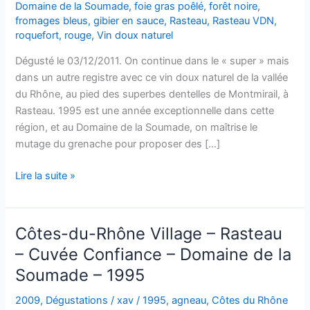
Domaine de la Soumade
,
foie gras poêlé
,
forêt noire
,
fromages bleus
,
gibier en sauce
,
Rasteau
,
Rasteau VDN
,
roquefort
,
rouge
,
Vin doux naturel
Dégusté le 03/12/2011. On continue dans le « super » mais
dans un autre registre avec ce vin doux naturel de la vallée
du Rhône, au pied des superbes dentelles de Montmirail, à
Rasteau. 1995 est une année exceptionnelle dans cette
région, et au Domaine de la Soumade, on maîtrise le
mutage du grenache pour proposer des […]
Rasteau
Lire la suite »
VDN
–
Domaine
Côtes-du-Rhône Village – Rasteau
de
– Cuvée Confiance – Domaine de la
la
Soumade – 1995
Soumade
–
2009
,
Dégustations
/
xav
/
1995
,
agneau
,
Côtes du Rhône
1995