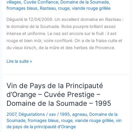
villages
,
Cuvée Confiance
,
Domaine de la Soumade
,
fromages bleus
,
Rasteau
,
rouge
,
viande rouge grillée
Dégusté le 12/04/2009. Un excellent domaine en Rasteau :
le domaine de la Soumade. Robe pourpre brillant assez
intense et uniforme. Le nez est encore sur le fruit : il est
rouge et bien mûr, voire confituré. On a de la fraise cuite et
du vieux kirsch, de la mûre et des herbes de Provence.
Côtes-
Lire la suite »
du-
Rhône
Village
Vin de Pays de la Principauté
–
d’Orange – Cuvée Prestige –
Rasteau
Domaine de la Soumade – 1995
–
Cuvée
2007
,
Dégustations
/
xav
/
1995
,
agneau
,
Domaine de la
Confiance
Soumade
,
fromages bleus
,
rouge
,
viande rouge grillée
,
vin
–
de pays de la principauté d'Orange
Domaine