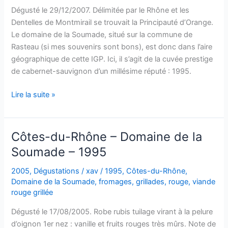
Dégusté le 29/12/2007. Délimitée par le Rhône et les
de
Dentelles de Montmirail se trouvait la Principauté d’Orange.
la
Le domaine de la Soumade, situé sur la commune de
Soumade
Rasteau (si mes souvenirs sont bons), est donc dans l’aire
–
géographique de cette IGP. Ici, il s’agit de la cuvée prestige
1995
de cabernet-sauvignon d’un millésime réputé : 1995.
Vin
Lire la suite »
de
Pays
de
Côtes-du-Rhône – Domaine de la
la
Soumade – 1995
Principauté
d’Orange
2005
,
Dégustations
/
xav
/
1995
,
Côtes-du-Rhône
,
–
Domaine de la Soumade
,
fromages
,
grillades
,
rouge
,
viande
Cuvée
rouge grillée
Prestige
Dégusté le 17/08/2005. Robe rubis tuilage virant à la pelure
–
d’oignon 1er nez : vanille et fruits rouges très mûrs. Note de