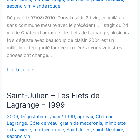
second vin
,
viande rouge
Dégusté le 07/08/2010. Dans la série 2d vin, en voilà un
sans commune mesure avec le précédent… Il s’agit du 2d
vin de Château Lagrange : les fiefs de Lagrange, plusieurs
fois dégusté avec beaucoup de plaisir. 2004 est un
millésime déjà gouté l’année dernière voyons voir si les
choses ont changé…
Saint-
Lire la suite »
Julien
–
Les
Saint-Julien – Les Fiefs de
fiefs
Lagrange – 1999
de
Lagrange
2009
,
Dégustations
/
xav
/
1999
,
agneau
,
Château
–
Lagrange
,
Côte de veau
,
gratin de macaronis
,
mimolette
2004
extra-vieille
,
morbier
,
rouge
,
Saint Julien
,
saint-Nectaire
,
second vin