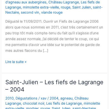
d'agneau aux aubergines
,
Château Lagrange
,
Les fiefs de
Lagrange
,
mimolette extra-vieille
,
rouge
,
Saint Julien
,
saint-
Nectaire
,
second vin
,
viande rouge
Dégusté le 11/09/2011. Ouvrir un Fiefs de Lagrange 2006
alors que nous sommes en 2011, c’est très certainement un
peu trop tôt mais compte-tenu du fait qu’il s’agisse d’une
année assez normale, j’ai décidé de tenter le coup, ce qui
me permettra d’avoir une idée sur le potentiel de garde de
mes autres flacons du […]
Saint-
Lire la suite »
Julien
–
Les
Saint-Julien – Les fiefs de Lagrange
Fiefs
– 2004
de
Lagrange
2010
,
Dégustations
/
xav
/
2004
,
agneau
,
Château
–
Lagrange
,
chocolat noir
,
Les fiefs de Lagrange
,
mimolette
2006
extra-vieille
,
morbier
,
rouge
,
Saint Julien
,
saint-Nectaire
,