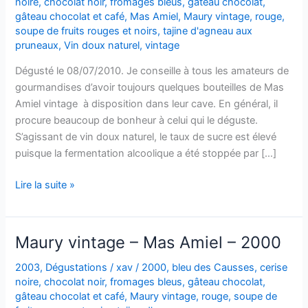
noire
,
chocolat noir
,
fromages bleus
,
gâteau chocolat
,
gâteau chocolat et café
,
Mas Amiel
,
Maury vintage
,
rouge
,
soupe de fruits rouges et noirs
,
tajine d'agneau aux
pruneaux
,
Vin doux naturel
,
vintage
Dégusté le 08/07/2010. Je conseille à tous les amateurs de
gourmandises d’avoir toujours quelques bouteilles de Mas
Amiel vintage à disposition dans leur cave. En général, il
procure beaucoup de bonheur à celui qui le déguste.
S’agissant de vin doux naturel, le taux de sucre est élevé
puisque la fermentation alcoolique a été stoppée par […]
Maury
Lire la suite »
vintage
–
Mas
Maury vintage – Mas Amiel – 2000
Amiel
–
2003
,
Dégustations
/
xav
/
2000
,
bleu des Causses
,
cerise
noire
,
chocolat noir
,
fromages bleus
,
gâteau chocolat
,
1997
gâteau chocolat et café
,
Maury vintage
,
rouge
,
soupe de