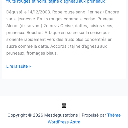
fruits rouges et noirs
,
tajine d'agneau aux pruneaux
Dégusté le 14/12/2003. Robe rouge sang. 1er nez : Encore
sur la jeunesse. Fruits rouges comme la cerise. Pruneau.
Alcool (dissolvant) 2d nez : Cerise, dattes, raisins secs,
pruneaux. Bouche : Attaque en sucre sur la cerise puis
s’oriente rapidement vers des fruits plus concentrés en
sucre comme la datte. Accords : tajine d’agneau aux
pruneaux, fromages bleus,
Maury
Lire la suite »
vintage
–
Mas
Amiel
–
2000
Copyright © 2026 Mesdegustations | Propulsé par
Thème
WordPress Astra