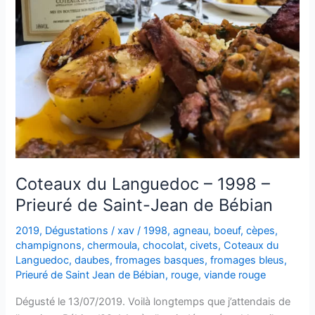
Coteaux du Languedoc – 1998 –
Prieuré de Saint-Jean de Bébian
2019
,
Dégustations
/
xav
/
1998
,
agneau
,
boeuf
,
cèpes
,
champignons
,
chermoula
,
chocolat
,
civets
,
Coteaux du
Languedoc
,
daubes
,
fromages basques
,
fromages bleus
,
Prieuré de Saint Jean de Bébian
,
rouge
,
viande rouge
Dégusté le 13/07/2019. Voilà longtemps que j’attendais de