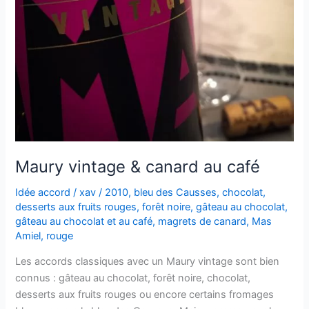
Maury vintage & canard au café
Idée accord
/
xav
/
2010
,
bleu des Causses
,
chocolat
,
desserts aux fruits rouges
,
forêt noire
,
gâteau au chocolat
,
gâteau au chocolat et au café
,
magrets de canard
,
Mas
Amiel
,
rouge
Les accords classiques avec un Maury vintage sont bien
connus : gâteau au chocolat, forêt noire, chocolat,
desserts aux fruits rouges ou encore certains fromages