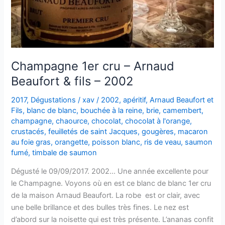
Champagne 1er cru – Arnaud
Beaufort & fils – 2002
2017
,
Dégustations
/
xav
/
2002
,
apéritif
,
Arnaud Beaufort et
Fils
,
blanc de blanc
,
bouchée à la reine
,
brie
,
camembert
,
champagne
,
chaource
,
chocolat
,
chocolat à l'orange
,
crustacés
,
feuilletés de saint Jacques
,
gougères
,
macaron
au foie gras
,
orangette
,
poisson blanc
,
ris de veau
,
saumon
fumé
,
timbale de saumon
Dégusté le 09/09/2017. 2002… Une année excellente pour
le Champagne. Voyons où en est ce blanc de blanc 1er cru
de la maison Arnaud Beaufort. La robe est or clair, avec
une belle brillance et des bulles très fines. Le nez est
d’abord sur la noisette qui est très présente. L’ananas confit