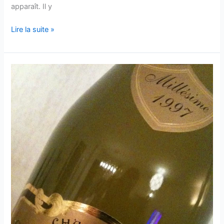
apparaît. Il y
Champagne
Lire la suite »
1er
cru
–
Arnaud
Beaufort
&
fils
–
2002