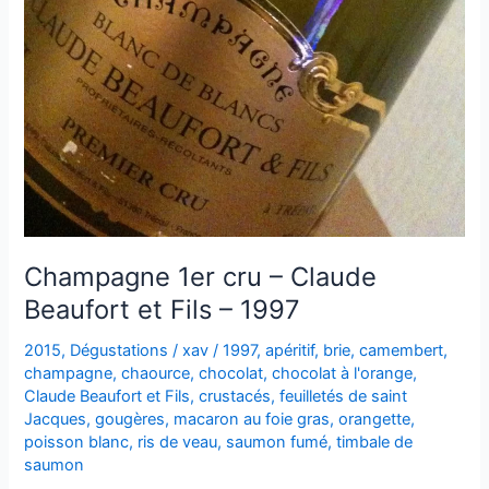
Champagne 1er cru – Claude
Beaufort et Fils – 1997
2015
,
Dégustations
/
xav
/
1997
,
apéritif
,
brie
,
camembert
,
champagne
,
chaource
,
chocolat
,
chocolat à l'orange
,
Claude Beaufort et Fils
,
crustacés
,
feuilletés de saint
Jacques
,
gougères
,
macaron au foie gras
,
orangette
,
poisson blanc
,
ris de veau
,
saumon fumé
,
timbale de
saumon