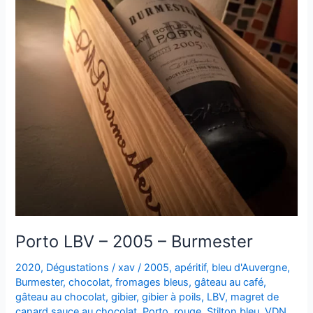
Porto LBV – 2005 – Burmester
2020
,
Dégustations
/
xav
/
2005
,
apéritif
,
bleu d'Auvergne
,
Burmester
,
chocolat
,
fromages bleus
,
gâteau au café
,
gâteau au chocolat
,
gibier
,
gibier à poils
,
LBV
,
magret de
canard sauce au chocolat
,
Porto
,
rouge
,
Stilton bleu
,
VDN