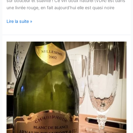
sur douceur et suavité ! Ce vin doux naturel (VDN) est dans
une livrée rouge, en fait aujourd’hui elle est quasi noire
Rivesaltes
Lire la suite »
vintage
–
1996
–
Domaine
Gauby