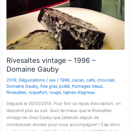
Rivesaltes vintage – 1996 –
Domaine Gauby
2019
,
Dégustations
/
xav
/
1996
,
cacao
,
café
,
chocolat
,
Domaine Gauby
,
foie gras poêlé
,
fromages bleus
,
Rivesaltes
,
roquefort
,
rouge
,
tajines d’agneau
Dégusté le 16/03/2019. Pour finir ce repas d’exception, on
descend plus au sud. Quoi de mieux que le Rivesaltes
vintage de chez Gauby que j’attends depuis de
nombreuses années pour nous accompagner ! Cap donc