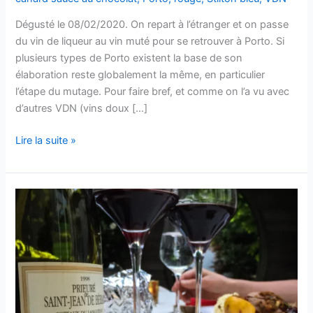
Dégusté le 08/02/2020. On repart à l’étranger et on passe
du vin de liqueur au vin muté pour se retrouver à Porto. Si
plusieurs types de Porto existent la base de son
élaboration reste globalement la même, en particulier
l’étape du mutage. Pour faire bref, et comme on l’a vu avec
d’autres VDN (vins doux […]
Porto
Lire la suite »
LBV
–
2005
–
Burmester