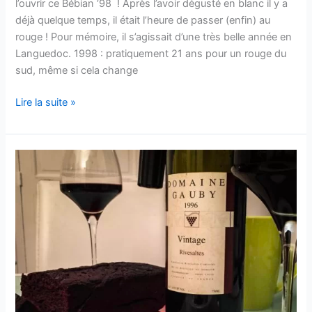
l’ouvrir ce Bébian ‘98 ! Après l’avoir dégusté en blanc il y a
déjà quelque temps, il était l’heure de passer (enfin) au
rouge ! Pour mémoire, il s’agissait d’une très belle année en
Languedoc. 1998 : pratiquement 21 ans pour un rouge du
sud, même si cela change
Coteaux
Lire la suite »
du
Languedoc
–
1998
–
Prieuré
de
Saint-
Jean
de
Bébian