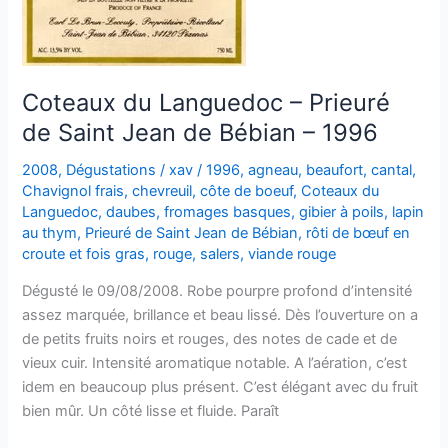
–
2006
Coteaux du Languedoc – Prieuré
de Saint Jean de Bébian – 1996
2008
,
Dégustations
/
xav
/
1996
,
agneau
,
beaufort
,
cantal
,
Chavignol frais
,
chevreuil
,
côte de boeuf
,
Coteaux du
Languedoc
,
daubes
,
fromages basques
,
gibier à poils
,
lapin
au thym
,
Prieuré de Saint Jean de Bébian
,
rôti de bœuf en
croute et fois gras
,
rouge
,
salers
,
viande rouge
Dégusté le 09/08/2008. Robe pourpre profond d’intensité
assez marquée, brillance et beau lissé. Dès l’ouverture on a
de petits fruits noirs et rouges, des notes de cade et de
vieux cuir. Intensité aromatique notable. A l’aération, c’est
idem en beaucoup plus présent. C’est élégant avec du fruit
bien mûr. Un côté lisse et fluide. Paraît