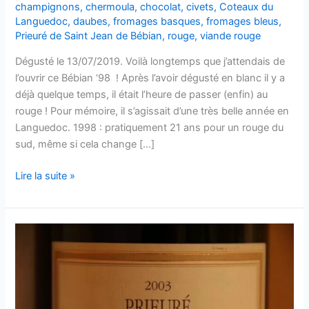
champignons
,
chermoula
,
chocolat
,
civets
,
Coteaux du
Languedoc
,
daubes
,
fromages basques
,
fromages bleus
,
Prieuré de Saint Jean de Bébian
,
rouge
,
viande rouge
Dégusté le 13/07/2019. Voilà longtemps que j’attendais de
l’ouvrir ce Bébian ‘98 ! Après l’avoir dégusté en blanc il y a
déjà quelque temps, il était l’heure de passer (enfin) au
rouge ! Pour mémoire, il s’agissait d’une très belle année en
Languedoc. 1998 : pratiquement 21 ans pour un rouge du
sud, même si cela change […]
Coteaux
Lire la suite »
du
Languedoc
–
1998
–
Prieuré
de
Saint-