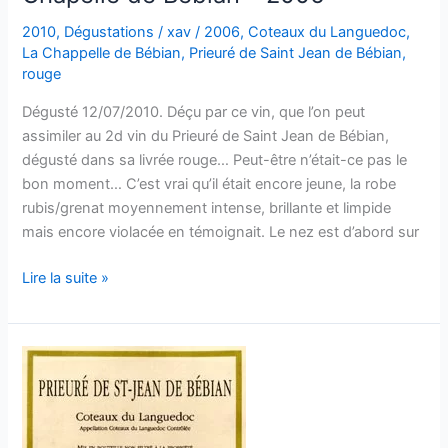
2010
,
Dégustations
/
xav
/
2006
,
Coteaux du Languedoc
,
La Chappelle de Bébian
,
Prieuré de Saint Jean de Bébian
,
rouge
Dégusté 12/07/2010. Déçu par ce vin, que l’on peut
assimiler au 2d vin du Prieuré de Saint Jean de Bébian,
dégusté dans sa livrée rouge… Peut-être n’était-ce pas le
bon moment… C’est vrai qu’il était encore jeune, la robe
rubis/grenat moyennement intense, brillante et limpide
mais encore violacée en témoignait. Le nez est d’abord sur
Coteaux
Lire la suite »
du
Languedoc
–
La
Chapelle
de
Bébian