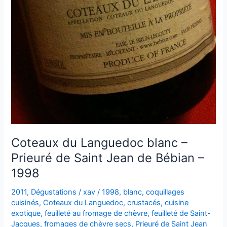
Coteaux du Languedoc blanc –
Prieuré de Saint Jean de Bébian –
1998
2011
,
Dégustations
/
xav
/
1998
,
blanc
,
coquillages
cuisinés
,
Coteaux du Languedoc
,
crustacés
,
cuisine
exotique
,
feuilleté au fromage de chèvre
,
feuilleté de Saint-
Jacques
,
fromages de chèvre secs
,
Prieuré de Saint Jean