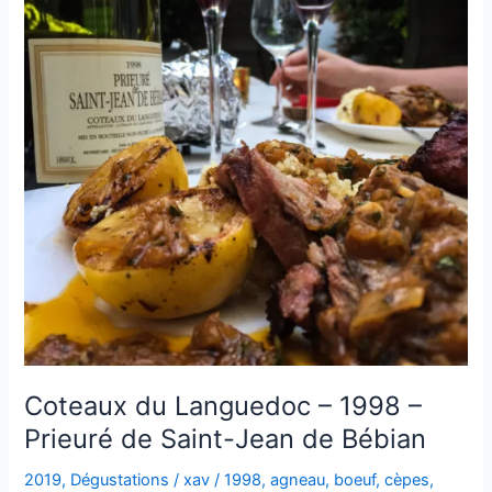
Coteaux du Languedoc – 1998 –
Prieuré de Saint-Jean de Bébian
2019
,
Dégustations
/
xav
/
1998
,
agneau
,
boeuf
,
cèpes
,