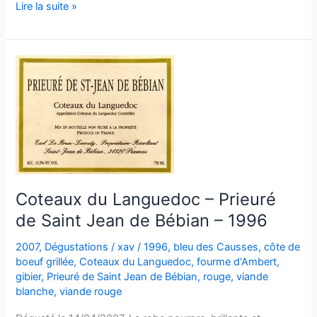
Coteaux
Lire la suite »
du
Languedoc
–
Prieuré
de
Saint
Jean
de
Bébian
–
1996
Coteaux du Languedoc – Prieuré
de Saint Jean de Bébian – 1996
2007
,
Dégustations
/
xav
/
1996
,
bleu des Causses
,
côte de
boeuf grillée
,
Coteaux du Languedoc
,
fourme d'Ambert
,
gibier
,
Prieuré de Saint Jean de Bébian
,
rouge
,
viande
blanche
,
viande rouge