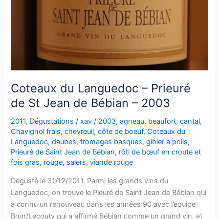
Jean
de
Bébian
Coteaux du Languedoc – Prieuré
de St Jean de Bébian – 2003
2011
,
Dégustations
/
xav
/
2003
,
agneau
,
beaufort
,
cantal
,
Chavignol frais
,
chevreuil
,
côte de boeuf
,
Coteaux du
Languedoc
,
daubes
,
fromages basques
,
gibier à poils
,
Prieuré de Saint Jean de Bébian
,
rôti de bœuf en croute et
fois gras
,
rouge
,
salers
,
viande rouge
Dégusté le 31/12/2011. Parmi les grands vins du
Languedoc, on trouve le Pieuré de Saint Jean de Bébian qui
a connu un renouveau dans les années 90 avec l’équipe
Brun/Lecouty qui a affirmé Bébian comme un grand vin, et