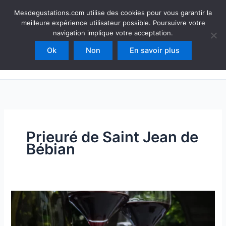
Aller
Mesdegustations
Mesdegustations.com utilise des cookies pour vous garantir la
au
meilleure expérience utilisateur possible. Poursuivre votre
Dégustations, accords & autour du vin
contenu
navigation implique votre acceptation.
Ok
Non
En savoir plus
Rechercher
Prieuré de Saint Jean de
Bébian