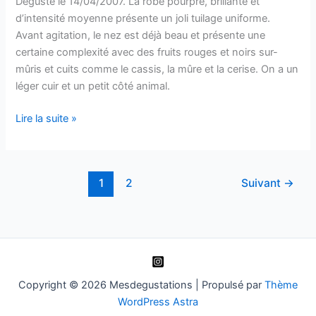
Dégusté le 14/04/2007. La robe pourpre, brillante et
d’intensité moyenne présente un joli tuilage uniforme.
Avant agitation, le nez est déjà beau et présente une
certaine complexité avec des fruits rouges et noirs sur-
mûris et cuits comme le cassis, la mûre et la cerise. On a un
léger cuir et un petit côté animal.
Coteaux
Lire la suite »
du
Languedoc
–
1
2
Suivant
→
Prieuré
de
Saint
Jean
de
Bébian
Copyright © 2026 Mesdegustations | Propulsé par
Thème
–
WordPress Astra
1996