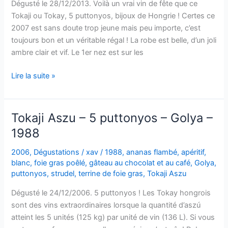
Dégusté le 28/12/2013. Voilà un vrai vin de fête que ce
Tokaji ou Tokay, 5 puttonyos, bijoux de Hongrie ! Certes ce
2007 est sans doute trop jeune mais peu importe, c’est
toujours bon et un véritable régal ! La robe est belle, d’un joli
ambre clair et vif. Le 1er nez est sur les
Tokaji
Lire la suite »
Aszu
–
5
Tokaji Aszu – 5 puttonyos – Golya –
puttonyos
1988
–
Château
2006
,
Dégustations
/
xav
/
1988
,
ananas flambé
,
apéritif
,
Megyer
blanc
,
foie gras poêlé
,
gâteau au chocolat et au café
,
Golya
,
–
puttonyos
,
strudel
,
terrine de foie gras
,
Tokaji Aszu
2007
Dégusté le 24/12/2006. 5 puttonyos ! Les Tokay hongrois
sont des vins extraordinaires lorsque la quantité d’aszú
atteint les 5 unités (125 kg) par unité de vin (136 L). Si vous