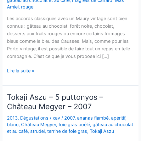
gâteau au chocolat et au café
,
magrets de canard
,
Mas
Amiel
,
rouge
Les accords classiques avec un Maury vintage sont bien
connus : gâteau au chocolat, forêt noire, chocolat,
desserts aux fruits rouges ou encore certains fromages
bleus comme le bleu des Causses. Mais, comme pour les
Porto vintage, il est possible de faire tout un repas en telle
compagnie. C’est ce que je vous propose ici […]
Maury
Lire la suite »
vintage
&
canard
Tokaji Aszu – 5 puttonyos –
au
Château Megyer – 2007
café
2013
,
Dégustations
/
xav
/
2007
,
ananas flambé
,
apéritif
,
blanc
,
Château Megyer
,
foie gras poêlé
,
gâteau au chocolat
et au café
,
strudel
,
terrine de foie gras
,
Tokaji Aszu