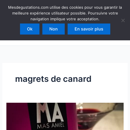
Aller
Mesdegustations
Mesdegustations.com utilise des cookies pour vous garantir la
au
meilleure expérience utilisateur possible. Poursuivre votre
Dégustations, accords & autour du vin
contenu
navigation implique votre acceptation.
Ok
Non
En savoir plus
Rechercher
magrets de canard