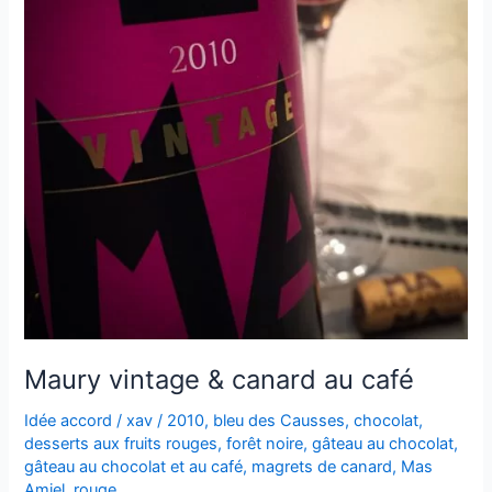
Maury vintage & canard au café
Idée accord
/
xav
/
2010
,
bleu des Causses
,
chocolat
,
desserts aux fruits rouges
,
forêt noire
,
gâteau au chocolat
,
gâteau au chocolat et au café
,
magrets de canard
,
Mas
Amiel
,
rouge