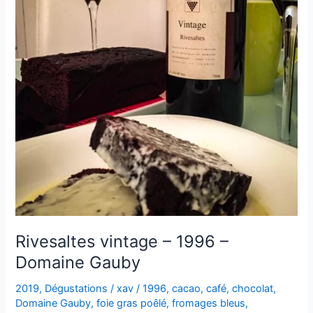
Rivesaltes vintage – 1996 –
Domaine Gauby
2019
,
Dégustations
/
xav
/
1996
,
cacao
,
café
,
chocolat
,
Domaine Gauby
,
foie gras poêlé
,
fromages bleus
,