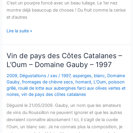
C’est un pourpre foncé avec un beau tuilage. Le 1er nez
–
montre déjà beaucoup de choses ! Du fruit comme la cerise
2009
et d’autres
Côtes
Lire la suite »
du
Roussillon
–
Vin de pays des Côtes Catalanes –
Domaine
L’Oum – Domaine Gauby – 1997
Gauby
–
2009
,
Dégustations
/
xav
/
1997
,
asperges
,
blanc
,
Domaine
1996
Gauby
,
fromages de chèvre secs
,
homard
,
L'Oum
,
poisson
grillé
,
roulé de lotte aux aubergines farci aux olives vertes et
noires
,
vin de pays des côtes catalanes
Dégusté le 21/05/2009. Gauby, un nom que les amateurs
de vins du Roussillon ne peuvent ignorer et que les autres
devraient connaître absolument ! Ici, il s’agit de la cuvée
l’Oum, un blanc sec. Je ne connais plus la composition, je