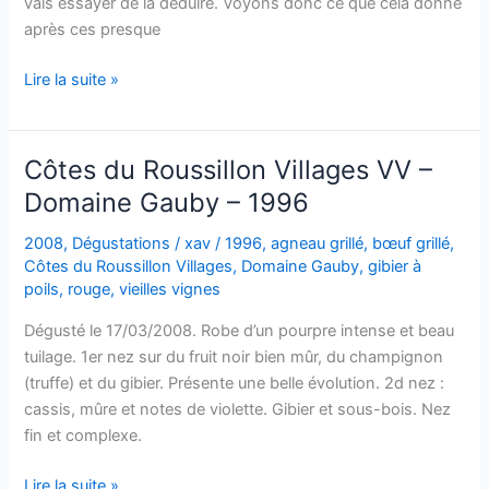
vais essayer de la déduire. Voyons donc ce que cela donne
après ces presque
Vin
Lire la suite »
de
pays
des
Côtes du Roussillon Villages VV –
Côtes
Domaine Gauby – 1996
Catalanes
–
2008
,
Dégustations
/
xav
/
1996
,
agneau grillé
,
bœuf grillé
,
L’Oum
Côtes du Roussillon Villages
,
Domaine Gauby
,
gibier à
–
poils
,
rouge
,
vieilles vignes
Domaine
Dégusté le 17/03/2008. Robe d’un pourpre intense et beau
Gauby
tuilage. 1er nez sur du fruit noir bien mûr, du champignon
–
(truffe) et du gibier. Présente une belle évolution. 2d nez :
1997
cassis, mûre et notes de violette. Gibier et sous-bois. Nez
fin et complexe.
Côtes
Lire la suite »