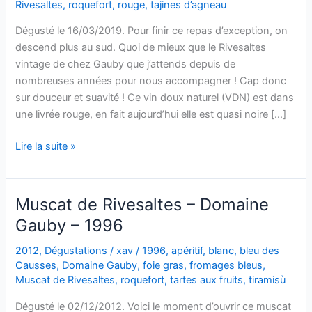
Rivesaltes
,
roquefort
,
rouge
,
tajines d’agneau
Dégusté le 16/03/2019. Pour finir ce repas d’exception, on
descend plus au sud. Quoi de mieux que le Rivesaltes
vintage de chez Gauby que j’attends depuis de
nombreuses années pour nous accompagner ! Cap donc
sur douceur et suavité ! Ce vin doux naturel (VDN) est dans
une livrée rouge, en fait aujourd’hui elle est quasi noire […]
Rivesaltes
Lire la suite »
vintage
–
1996
Muscat de Rivesaltes – Domaine
–
Gauby – 1996
Domaine
Gauby
2012
,
Dégustations
/
xav
/
1996
,
apéritif
,
blanc
,
bleu des
Causses
,
Domaine Gauby
,
foie gras
,
fromages bleus
,
Muscat de Rivesaltes
,
roquefort
,
tartes aux fruits
,
tiramisù
Dégusté le 02/12/2012. Voici le moment d’ouvrir ce muscat