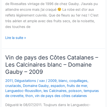
de Rivesaltes vintage de 1996 de chez Gauby. J’aurais pu
attendre encore mais j’ai craqué
La robe est d’or aux
reflets légèrement cuivrés. Que de fleurs au 1er nez ! C’est
très aérien et ample avec des fruits secs, de la noisette,
des touches de
Muscat
Lire la suite »
de
Rivesaltes
–
Vin de pays des Côtes Catalanes –
Domaine
Les Calcinaires blanc – Domaine
Gauby
Gauby – 2009
–
1996
2011
,
Dégustations
/
xav
/
2009
,
blanc
,
coquillages
,
crustacés
,
Domaine Gauby
,
espadon
,
fruits de mer
,
Languedoc-Roussillon
,
les Calcinaires
,
poisson
,
tempuras
de crevette
,
thon
,
vin de pays des côtes catalanes
Dégusté le 08/07/2011. Toujours dans le Languedoc-