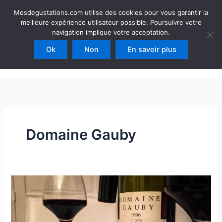
Aller
Mesdegustations
Mesdegustations.com utilise des cookies pour vous garantir la
au
meilleure expérience utilisateur possible. Poursuivre votre
Dégustations, accords & autour du vin
contenu
navigation implique votre acceptation.
Ok
Non
En savoir plus
Rechercher
Domaine Gauby