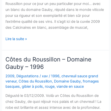
Roussillon pour ce jour un peu particulier pour moi… avec
un blanc du domaine Gauby, réputé dans le monde viticole
pour sa rigueur et son exemplarité et bien sûr pour
l’extrême qualité de ses vins. Il s’agit ici de la cuvée 2009
des Calcinaires en blanc, assemblage de muscat,
Vin
Lire la suite »
de
pays
des
Côtes du Roussillon – Domaine
Côtes
Gauby – 1996
Catalanes
–
2009
,
Dégustations
/
xav
/
1996
,
chevreuil sauce grand
Les
veneur
,
Côtes du Roussillon
,
Domaine Gauby
,
fromages
Calcinaires
basques
,
gibier à poils
,
rouge
,
viande en sauce
blanc
Dégusté le 03/12/2009. Voilà un Côtes du Roussillon de
–
chez Gauby, de quoi réjouir nos palais et un chevreuil ! La
Domaine
robe est brillante et assez intense avec de la profondeur.
Gauby