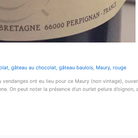
olat
,
gâteau au chocolat
,
gâteau baulois
,
Maury
,
rouge
s vendanges ont eu lieu pour ce Maury (non vintage), ouve
nne. On peut noter la présence d’un ourlet pelure d’oignon, 