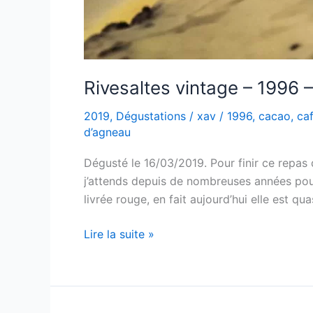
Rivesaltes vintage – 1996
2019
,
Dégustations
/
xav
/
1996
,
cacao
,
ca
d’agneau
Dégusté le 16/03/2019. Pour finir ce repas
j’attends depuis de nombreuses années pou
livrée rouge, en fait aujourd’hui elle est qua
Rivesaltes
Lire la suite »
vintage
–
1996
–