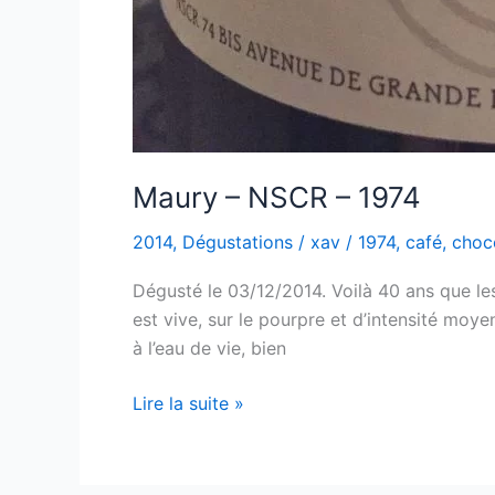
Maury – NSCR – 1974
2014
,
Dégustations
/
xav
/
1974
,
café
,
choc
Dégusté le 03/12/2014. Voilà 40 ans que le
est vive, sur le pourpre et d’intensité moye
à l’eau de vie, bien
Maury
Lire la suite »
–
NSCR
–