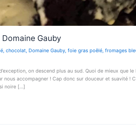
 – Domaine Gauby
fé
,
chocolat
,
Domaine Gauby
,
foie gras poêlé
,
fromages ble
 d’exception, on descend plus au sud. Quoi de mieux que le
r nous accompagner ! Cap donc sur douceur et suavité ! C
si noire […]