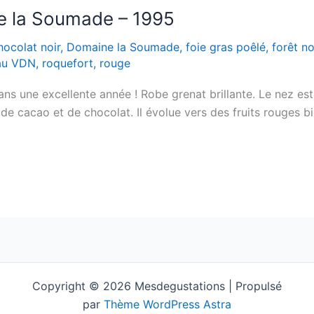
e la Soumade – 1995
hocolat noir
,
Domaine la Soumade
,
foie gras poêlé
,
forêt no
au VDN
,
roquefort
,
rouge
 une excellente année ! Robe grenat brillante. Le nez est e
e cacao et de chocolat. Il évolue vers des fruits rouges 
Copyright © 2026 Mesdegustations | Propulsé
par
Thème WordPress Astra