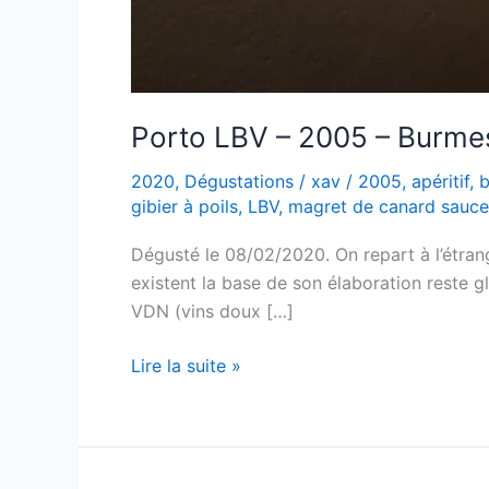
Porto LBV – 2005 – Burme
2020
,
Dégustations
/
xav
/
2005
,
apéritif
,
b
gibier à poils
,
LBV
,
magret de canard sauce
Dégusté le 08/02/2020. On repart à l’étrang
existent la base de son élaboration reste g
VDN (vins doux […]
Porto
Lire la suite »
LBV
–
2005
–