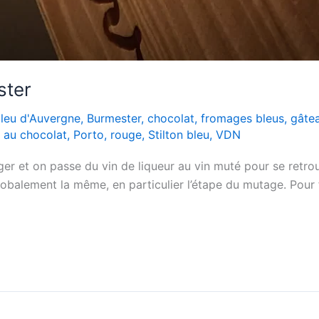
ster
leu d'Auvergne
,
Burmester
,
chocolat
,
fromages bleus
,
gâte
 au chocolat
,
Porto
,
rouge
,
Stilton bleu
,
VDN
er et on passe du vin de liqueur au vin muté pour se retrou
lobalement la même, en particulier l’étape du mutage. Pour 