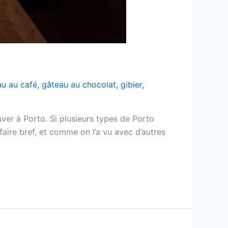
au au café
,
gâteau au chocolat
,
gibier
,
ver à Porto. Si plusieurs types de Porto
faire bref, et comme on l’a vu avec d’autres