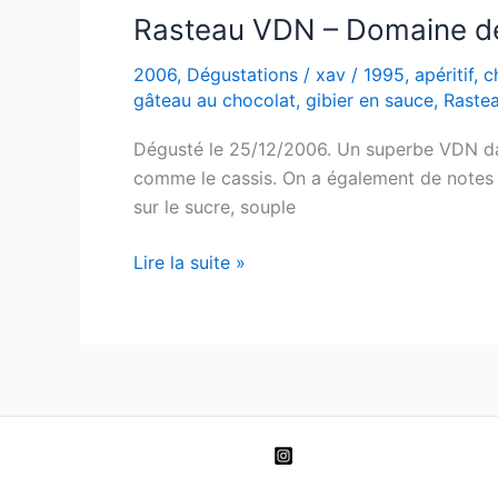
Burmester
Rasteau VDN – Domaine d
2006
,
Dégustations
/
xav
/
1995
,
apéritif
,
c
gâteau au chocolat
,
gibier en sauce
,
Raste
Dégusté le 25/12/2006. Un superbe VDN dans
comme le cassis. On a également de notes d
sur le sucre, souple
Rasteau
Lire la suite »
VDN
–
Domaine
de
la
Soumade
–
1995