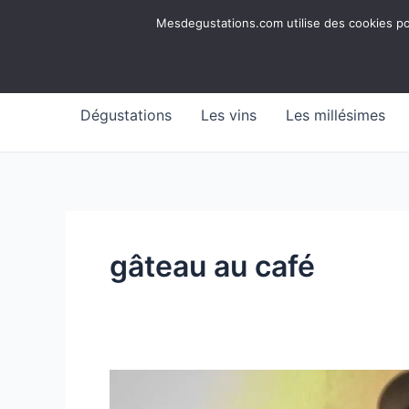
Aller
Mesdegustations
Mesdegustations.com utilise des cookies pour
au
Dégustations, accords & autour du vin
contenu
Dégustations
Les vins
Les millésimes
gâteau au café