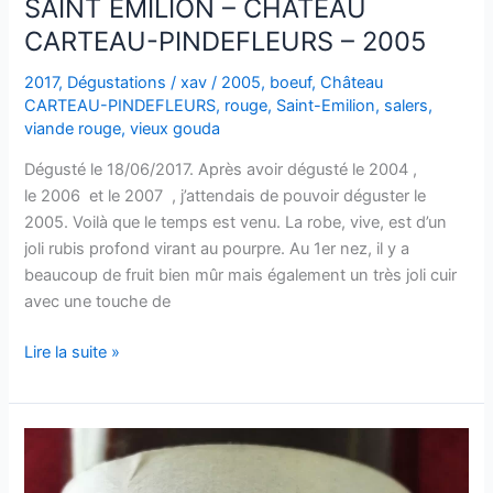
SAINT EMILION – CHÂTEAU
CARTEAU-PINDEFLEURS – 2005
2017
,
Dégustations
/
xav
/
2005
,
boeuf
,
Château
CARTEAU-PINDEFLEURS
,
rouge
,
Saint-Emilion
,
salers
,
viande rouge
,
vieux gouda
Dégusté le 18/06/2017. Après avoir dégusté le 2004 ,
le 2006 et le 2007 , j’attendais de pouvoir déguster le
2005. Voilà que le temps est venu. La robe, vive, est d’un
joli rubis profond virant au pourpre. Au 1er nez, il y a
beaucoup de fruit bien mûr mais également un très joli cuir
avec une touche de
SAINT
Lire la suite »
EMILION
–
CHÂTEAU
CARTEAU-
PINDEFLEURS