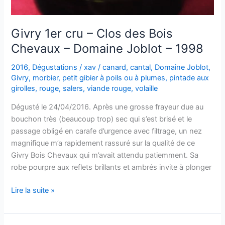
Givry 1er cru – Clos des Bois
Chevaux – Domaine Joblot – 1998
2016
,
Dégustations
/
xav
/
canard
,
cantal
,
Domaine Joblot
,
Givry
,
morbier
,
petit gibier à poils ou à plumes
,
pintade aux
girolles
,
rouge
,
salers
,
viande rouge
,
volaille
Dégusté le 24/04/2016. Après une grosse frayeur due au
bouchon très (beaucoup trop) sec qui s’est brisé et le
passage obligé en carafe d’urgence avec filtrage, un nez
magnifique m’a rapidement rassuré sur la qualité de ce
Givry Bois Chevaux qui m’avait attendu patiemment. Sa
robe pourpre aux reflets brillants et ambrés invite à plonger
Givry
Lire la suite »
1er
cru