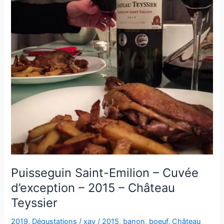
Puisseguin Saint-Emilion – Cuvée
d’exception – 2015 – Château
Teyssier
2019
,
Dégustations
/
xav
/
2015
,
banon
,
boeuf
,
Château