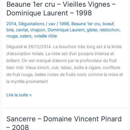
–
Beaune 1er cru – Vieilles Vignes –
Clos
Dominique Laurent – 1998
des
Bois
2014
,
Dégustations
/
xav
/
1998
,
Beaune 1er cru
,
boeuf
,
Chevaux
brie
,
cantal
,
chapon
,
Dominique Laurent
,
gibier
,
reblochon
,
–
rouge
,
salers
,
volaille rôtie
Domaine
Dégusté le 26/12/2014. Le bouchon très long est à la limite
Joblot
d’absorption totale. La robe est d’un pourpre intense et
–
brillant. On est marqué d’abord par la profondeur du fruit
1998
bien mûr. Vieux kirsch, cuir, tabac, boîte à cigare, confiture
de fruit rouge, belles notes de fruits noirs comme la mûre et
la myrtille promettent
Beaune
Lire la suite »
1er
cru
–
Sancerre – Domaine Vincent Pinard
Vieilles
– 2008
Vignes