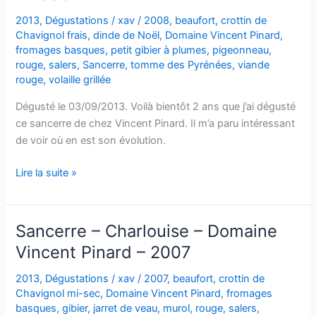
–
2013
,
Dégustations
/
xav
/
2008
,
beaufort
,
crottin de
Dominique
Chavignol frais
,
dinde de Noël
,
Domaine Vincent Pinard
,
Laurent
fromages basques
,
petit gibier à plumes
,
pigeonneau
,
rouge
,
salers
,
Sancerre
,
tomme des Pyrénées
,
viande
–
rouge
,
volaille grillée
1998
Dégusté le 03/09/2013. Voilà bientôt 2 ans que j’ai dégusté
ce sancerre de chez Vincent Pinard. Il m’a paru intéressant
de voir où en est son évolution.
Sancerre
Lire la suite »
–
Domaine
Vincent
Sancerre – Charlouise – Domaine
Pinard
Vincent Pinard – 2007
–
2008
2013
,
Dégustations
/
xav
/
2007
,
beaufort
,
crottin de
Chavignol mi-sec
,
Domaine Vincent Pinard
,
fromages
basques
,
gibier
,
jarret de veau
,
murol
,
rouge
,
salers
,