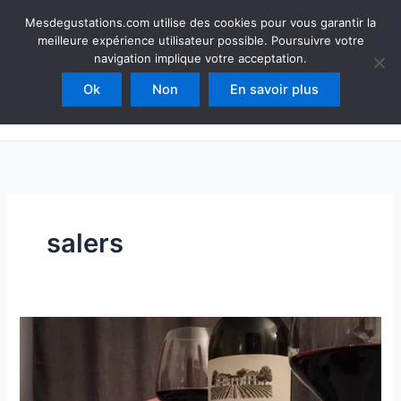
Aller
Mesdegustations
Mesdegustations.com utilise des cookies pour vous garantir la
au
meilleure expérience utilisateur possible. Poursuivre votre
Dégustations, accords & autour du vin
contenu
navigation implique votre acceptation.
Ok
Non
En savoir plus
Rechercher
salers