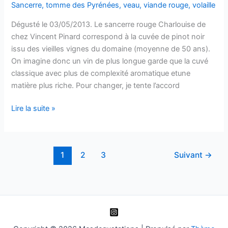
Sancerre
,
tomme des Pyrénées
,
veau
,
viande rouge
,
volaille
Dégusté le 03/05/2013. Le sancerre rouge Charlouise de
chez Vincent Pinard correspond à la cuvée de pinot noir
issu des vieilles vignes du domaine (moyenne de 50 ans).
On imagine donc un vin de plus longue garde que la cuvé
classique avec plus de complexité aromatique etune
matière plus riche. Pour changer, je tente l’accord
Sancerre
Lire la suite »
–
Charlouise
–
1
2
3
Suivant
→
Domaine
Vincent
Pinard
–
2007