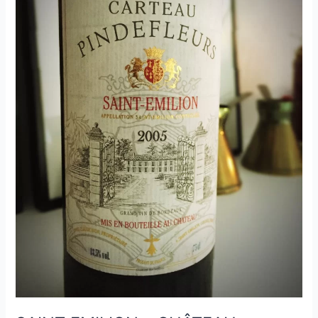
–
Château
Teyssier