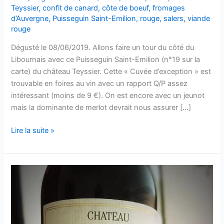
Teyssier
,
confit de canard
,
côte de boeuf
,
fromages
d’Auvergne
,
Puisseguin Saint-Emilion
,
rouge
,
salers
,
viande
rouge
Dégusté le 08/06/2019. Allons faire un tour du côté du
Libournais avec ce Puisseguin Saint-Emilion (n°19 sur la
carte) du château Teyssier. Cette « Cuvée d’exception » est
trouvable en foires au vin avec un rapport Q/P assez
intéressant (moins de 9 €). On est encore avec un jeunot
mais la dominante de merlot devrait nous assurer […]
Puisseguin
Lire la suite »
Saint-
Emilion
–
Cuvée
d’exception
–
2015