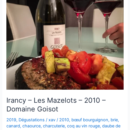
Irancy – Les Mazelots – 2010 –
Domaine Goisot
2019
,
Dégustations
/
xav
/
2010
,
bœuf bourguignon
,
brie
,
canard
,
chaource
,
charcuterie
,
coq au vin rouge
,
daube de