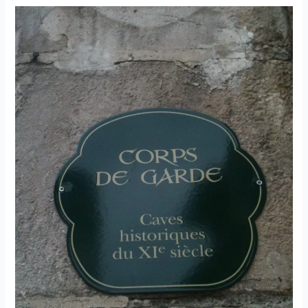
Mazelots
–
Domaine
Goisot
–
2008