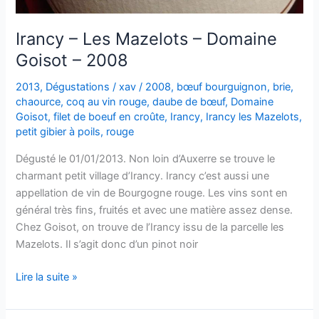
Irancy – Les Mazelots – Domaine
Goisot – 2008
2013
,
Dégustations
/
xav
/
2008
,
bœuf bourguignon
,
brie
,
chaource
,
coq au vin rouge
,
daube de bœuf
,
Domaine
Goisot
,
filet de boeuf en croûte
,
Irancy
,
Irancy les Mazelots
,
petit gibier à poils
,
rouge
Dégusté le 01/01/2013. Non loin d’Auxerre se trouve le
charmant petit village d’Irancy. Irancy c’est aussi une
appellation de vin de Bourgogne rouge. Les vins sont en
général très fins, fruités et avec une matière assez dense.
Chez Goisot, on trouve de l’Irancy issu de la parcelle les
Mazelots. Il s’agit donc d’un pinot noir
Irancy
Lire la suite »
–
Les