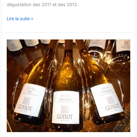
dégustation des 2011 et des 2012.
Visite
Lire la suite »
au
domaine
Goisot
:
les
2011
&
2012