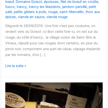
bœuf
,
Domaine Goisot
,
époisses
,
filet de boeuf en croûte
,
fuoco
,
Irancy
,
Irancy les Mazelots
,
jambon persillé
,
petit
salé
,
petits gibiers à poils
,
rouge
,
saint-Marcellin
,
thon aux
épices
,
viande en sauce
,
viande rouge
Dégusté le 28/09/2019. Une fois n’est pas coutume, on
revient vers du Goisot :o) Bon cette foie-ci, on est sur du
rouge, du côté d’Irancy , le village voisin de Saint-Bris le
Vineux, réputé pour ces rouges dont certains, en plus du
pinot noir, comportent une part de césar, cépage implanté
par les romains, d’où […]
Irancy
Lire la suite »
–
Les
Mazelots
–
2010
–
Domaine