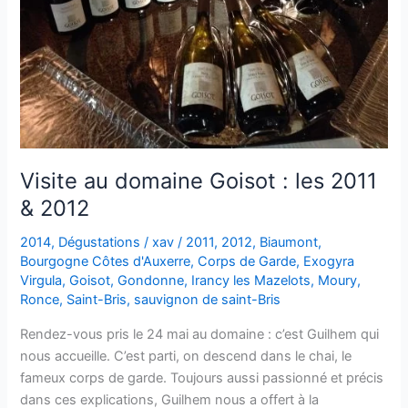
Visite au domaine Goisot : les 2011
& 2012
2014
,
Dégustations
/
xav
/
2011
,
2012
,
Biaumont
,
Bourgogne Côtes d'Auxerre
,
Corps de Garde
,
Exogyra
Virgula
,
Goisot
,
Gondonne
,
Irancy les Mazelots
,
Moury
,
Ronce
,
Saint-Bris
,
sauvignon de saint-Bris
Rendez-vous pris le 24 mai au domaine : c’est Guilhem qui
nous accueille. C’est parti, on descend dans le chai, le
fameux corps de garde. Toujours aussi passionné et précis
dans ces explications, Guilhem nous a offert à la