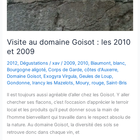
Visite au domaine Goisot : les 2010
et 2009
2012
,
Dégustations
/
xav
/
2009
,
2010
,
Biaumont
,
blanc
,
Bourgogne aligoté
,
Corps de Garde
,
côtes d'Auxerre
,
Domaine Goisot
,
Exogyra Virgula
,
Geules de Loup
,
Gondonne
,
Irancy les Mazelots
,
Moury
,
rouge
,
Saint-Bris
Il est toujours aussi agréable d’aller chez les Goisot. Y aller
chercher ses flacons, c’est l’occasion d’apprécier le terroir
local et les produits qu’il peut donner sous la main de
l’homme bienveillant qui travaille dans le respect absolu de
la nature. Au domaine Goisot, la diversité des sols se
retrouve donc dans chaque vin, et