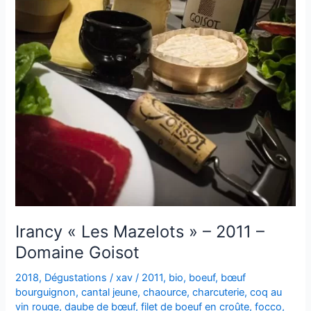
Goisot
Irancy « Les Mazelots » – 2011 –
Domaine Goisot
2018
,
Dégustations
/
xav
/
2011
,
bio
,
boeuf
,
bœuf
bourguignon
,
cantal jeune
,
chaource
,
charcuterie
,
coq au
vin rouge
,
daube de bœuf
,
filet de boeuf en croûte
,
focco
,