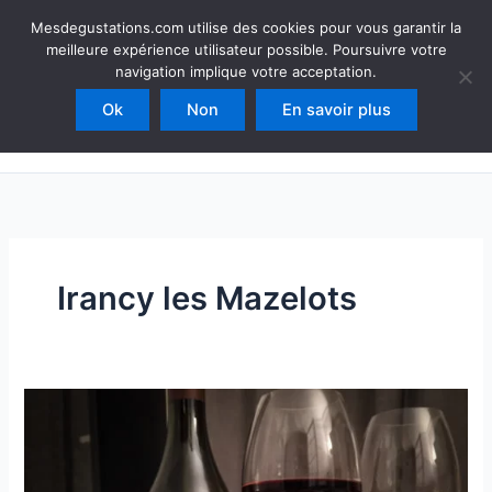
Aller
Mesdegustations
Mesdegustations.com utilise des cookies pour vous garantir la
au
meilleure expérience utilisateur possible. Poursuivre votre
Dégustations, accords & autour du vin
contenu
navigation implique votre acceptation.
Ok
Non
En savoir plus
Rechercher
Irancy les Mazelots