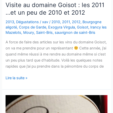
Visite au domaine Goisot : les 2011
…et un peu de 2010 et 2012
2013
,
Dégustations
/
xav
/
2010
,
2011
,
2012
,
Bourgogne
aligoté
,
Corps de Garde
,
Exogyra Virgula
,
Goisot
,
Irancy les
Mazelots
,
Moury
,
Saint-Bris
,
sauvignon de saint-Bris
A force de faire des articles sur les vins du domaine Goisot,
on va me prendre pour un représentant
Cette année, j’ai
quand même réussi à me rendre au domaine même si c’est
un peu plus tard que d’habitude. Voilà les quelques notes
rapides que j’ai pu prendre dans la pénombre du corps de
Visite
Lire la suite »
au
domaine
Goisot
:
les