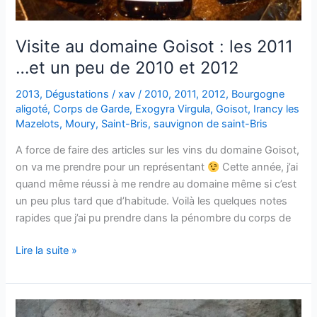
Visite au domaine Goisot : les 2011
…et un peu de 2010 et 2012
2013
,
Dégustations
/
xav
/
2010
,
2011
,
2012
,
Bourgogne
aligoté
,
Corps de Garde
,
Exogyra Virgula
,
Goisot
,
Irancy les
Mazelots
,
Moury
,
Saint-Bris
,
sauvignon de saint-Bris
A force de faire des articles sur les vins du domaine Goisot,
on va me prendre pour un représentant
Cette année, j’ai
quand même réussi à me rendre au domaine même si c’est
un peu plus tard que d’habitude. Voilà les quelques notes
rapides que j’ai pu prendre dans la pénombre du corps de
Visite
Lire la suite »
au
domaine
Goisot