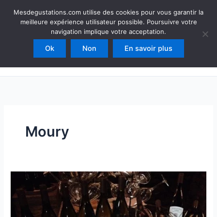
Aller
Mesdegustations
Mesdegustations.com utilise des cookies pour vous garantir la
au
meilleure expérience utilisateur possible. Poursuivre votre
Dégustations, accords & autour du vin
contenu
navigation implique votre acceptation.
Ok
Non
En savoir plus
Rechercher
Moury