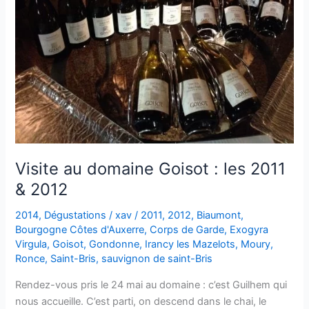
Visite au domaine Goisot : les 2011
& 2012
2014
,
Dégustations
/
xav
/
2011
,
2012
,
Biaumont
,
Bourgogne Côtes d'Auxerre
,
Corps de Garde
,
Exogyra
Virgula
,
Goisot
,
Gondonne
,
Irancy les Mazelots
,
Moury
,
Ronce
,
Saint-Bris
,
sauvignon de saint-Bris
Rendez-vous pris le 24 mai au domaine : c’est Guilhem qui
nous accueille. C’est parti, on descend dans le chai, le