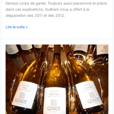
fameux corps de garde. Toujours aussi passionné et précis
dans ces explications, Guilhem nous a offert à la
dégustation des 2011 et des 2012.
Visite
Lire la suite »
au
domaine
Goisot
:
les
2011
&
2012