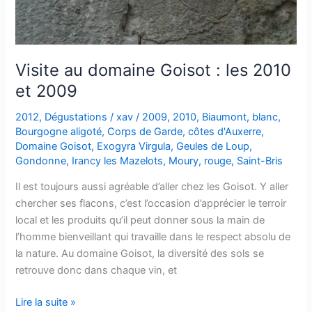
Visite au domaine Goisot : les 2010
et 2009
2012
,
Dégustations
/
xav
/
2009
,
2010
,
Biaumont
,
blanc
,
Bourgogne aligoté
,
Corps de Garde
,
côtes d'Auxerre
,
Domaine Goisot
,
Exogyra Virgula
,
Geules de Loup
,
Gondonne
,
Irancy les Mazelots
,
Moury
,
rouge
,
Saint-Bris
Il est toujours aussi agréable d’aller chez les Goisot. Y aller
chercher ses flacons, c’est l’occasion d’apprécier le terroir
local et les produits qu’il peut donner sous la main de
l’homme bienveillant qui travaille dans le respect absolu de
la nature. Au domaine Goisot, la diversité des sols se
retrouve donc dans chaque vin, et
Visite
Lire la suite »