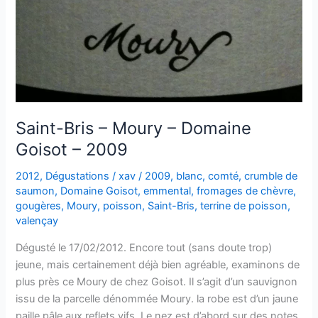
Saint-Bris – Moury – Domaine
Goisot – 2009
2012
,
Dégustations
/
xav
/
2009
,
blanc
,
comté
,
crumble de
saumon
,
Domaine Goisot
,
emmental
,
fromages de chèvre
,
gougères
,
Moury
,
poisson
,
Saint-Bris
,
terrine de poisson
,
valençay
Dégusté le 17/02/2012. Encore tout (sans doute trop)
jeune, mais certainement déjà bien agréable, examinons de
plus près ce Moury de chez Goisot. Il s’agit d’un sauvignon
issu de la parcelle dénommée Moury. la robe est d’un jaune
paille pâle aux reflets vifs. Le nez est d’abord sur des notes