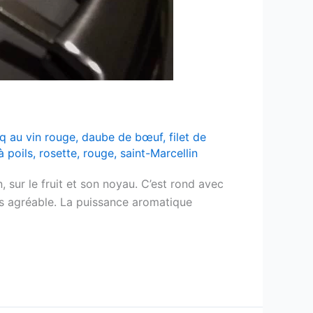
q au vin rouge
,
daube de bœuf
,
filet de
à poils
,
rosette
,
rouge
,
saint-Marcellin
 sur le fruit et son noyau. C’est rond avec
rès agréable. La puissance aromatique