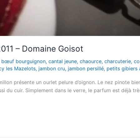
 2011 – Domaine Goisot
,
bœuf bourguignon
,
cantal jeune
,
chaource
,
charcuterie
,
co
cy les Mazelots
,
jambon cru
,
jambon persillé
,
petits gibiers 
illon présente un ourlet pelure d’oignon. Le nez pinote bien,
ussi du cuir. Simplement dans le verre, le parfum est déjà t