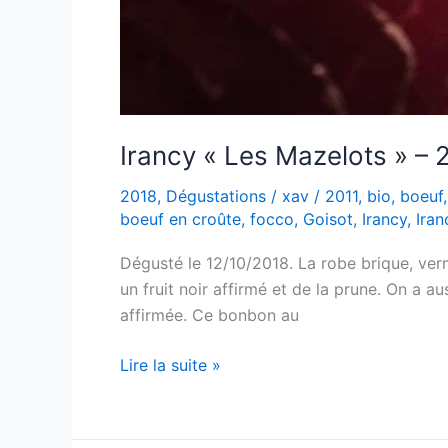
Irancy « Les Mazelots » –
2018
,
Dégustations
/
xav
/
2011
,
bio
,
boeuf
boeuf en croûte
,
focco
,
Goisot
,
Irancy
,
Iran
Dégusté le 12/10/2018. La robe brique, verm
un fruit noir affirmé et de la prune. On a a
affirmée. Ce bonbon au
Irancy
Lire la suite »
« Les
Mazelots »
–