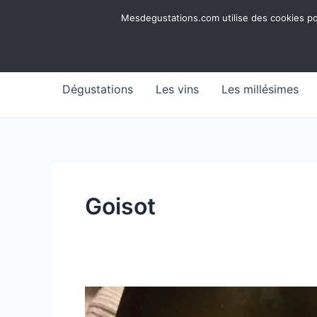
Aller
Mesdegustations
Mesdegustations.com utilise des cookies pour
au
Dégustations, accords & autour du vin
contenu
Dégustations
Les vins
Les millésimes
Goisot