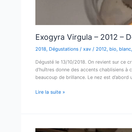
Exogyra Virgula – 2012 – 
2018
,
Dégustations
/
xav
/
2012
,
bio
,
blanc
Dégusté le 13/10/2018. On revient sur ce cr
d’huîtres donne des accents chablisiens à c
beaucoup de brillance. Le nez est d’abord 
Exogyra
Lire la suite »
Virgula
–
2012
–
Domaine