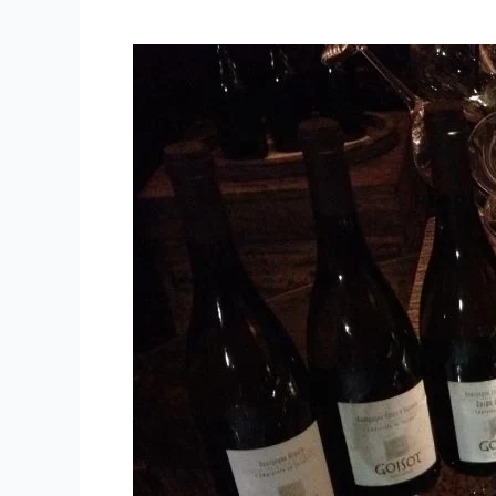
2011
–
Domaine
Goisot