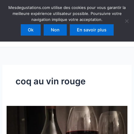
Aller
Mesdegustations
Mesdegustations.com utilise des cookies pour vous garantir la
au
meilleure expérience utilisateur possible. Poursuivre votre
Dégustations, accords & autour du vin
contenu
navigation implique votre acceptation.
Ok
Non
En savoir plus
Rechercher
coq au vin rouge