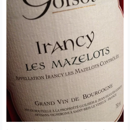
Domaine
Goisot
–
2008