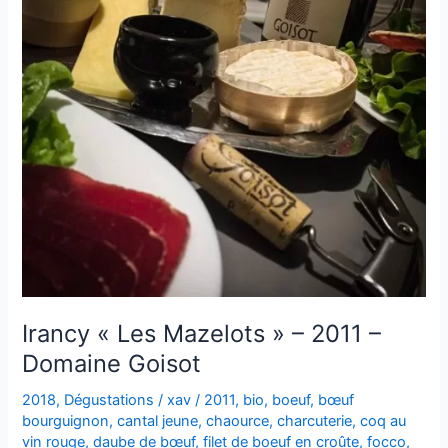
Goisot
Irancy « Les Mazelots » – 2011 –
Domaine Goisot
2018
,
Dégustations
/
xav
/
2011
,
bio
,
boeuf
,
bœuf
bourguignon
,
cantal jeune
,
chaource
,
charcuterie
,
coq au
vin rouge
,
daube de bœuf
,
filet de boeuf en croûte
,
focco
,