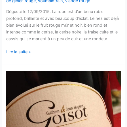
de gibier
,
rouge
,
soumaintrain
,
viande rouge
Dégusté le 12/09/2015. La robe est d’un beau rubis
profond, brillante et avec beaucoup d’éclat. Le nez est déjà
bien évolué sur le fruit rouge mûr et noir, bien rond et
intense comme la cerise, la cerise noire, la fraise cuite et le
cassis qui se marient à un peu de cuir et une rondeur
Bourgogne
Lire la suite »
Côtes
d’Auxerre
–
Corps
de
Garde
–
Domaine
Goisot
–
2010