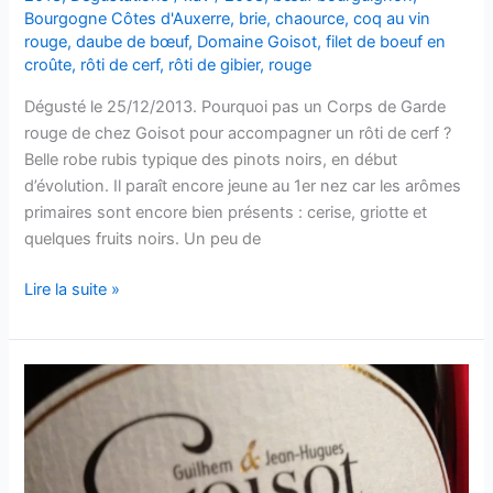
Bourgogne Côtes d'Auxerre
,
brie
,
chaource
,
coq au vin
rouge
,
daube de bœuf
,
Domaine Goisot
,
filet de boeuf en
croûte
,
rôti de cerf
,
rôti de gibier
,
rouge
Dégusté le 25/12/2013. Pourquoi pas un Corps de Garde
rouge de chez Goisot pour accompagner un rôti de cerf ?
Belle robe rubis typique des pinots noirs, en début
d’évolution. Il paraît encore jeune au 1er nez car les arômes
primaires sont encore bien présents : cerise, griotte et
quelques fruits noirs. Un peu de
Bourgogne
Lire la suite »
Côtes
d’Auxerre
–
Corps
de
Garde
–