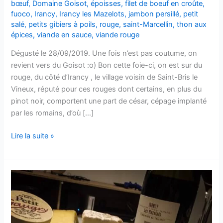
bœuf
,
Domaine Goisot
,
époisses
,
filet de boeuf en croûte
,
fuoco
,
Irancy
,
Irancy les Mazelots
,
jambon persillé
,
petit
salé
,
petits gibiers à poils
,
rouge
,
saint-Marcellin
,
thon aux
épices
,
viande en sauce
,
viande rouge
Dégusté le 28/09/2019. Une fois n’est pas coutume, on
revient vers du Goisot :o) Bon cette foie-ci, on est sur du
rouge, du côté d’Irancy , le village voisin de Saint-Bris le
Vineux, réputé pour ces rouges dont certains, en plus du
pinot noir, comportent une part de césar, cépage implanté
par les romains, d’où […]
Irancy
Lire la suite »
–
Les
Mazelots
–
2010
–
Domaine