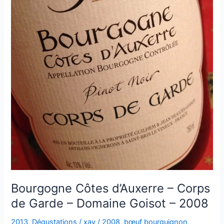
Bourgogne Côtes d’Auxerre – Corps
de Garde – Domaine Goisot – 2008
2013
,
Dégustations
/
xav
/
2008
,
bœuf bourguignon
,