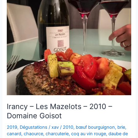
Irancy – Les Mazelots – 2010 –
Domaine Goisot
2019
,
Dégustations
/
xav
/
2010
,
bœuf bourguignon
,
brie
,
canard
,
chaource
,
charcuterie
,
coq au vin rouge
,
daube de