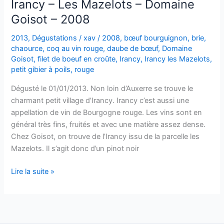
Irancy – Les Mazelots – Domaine
Goisot – 2008
2013
,
Dégustations
/
xav
/
2008
,
bœuf bourguignon
,
brie
,
chaource
,
coq au vin rouge
,
daube de bœuf
,
Domaine
Goisot
,
filet de boeuf en croûte
,
Irancy
,
Irancy les Mazelots
,
petit gibier à poils
,
rouge
Dégusté le 01/01/2013. Non loin d’Auxerre se trouve le
charmant petit village d’Irancy. Irancy c’est aussi une
appellation de vin de Bourgogne rouge. Les vins sont en
général très fins, fruités et avec une matière assez dense.
Chez Goisot, on trouve de l’Irancy issu de la parcelle les
Mazelots. Il s’agit donc d’un pinot noir
Irancy
Lire la suite »
–
Les
Mazelots
–